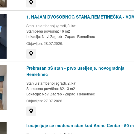
Prikaži na mapi
1. NAJAM DVOSOBNOG STANA,REMETINEČKA - VD
Stan u stambenoj zgradi, 3. kat
Stambena površina: 46 m2
Lokacija:
Novi Zagreb - Zapad, Remetinec
Objavljen:
28.07.2026.
Prikaži na mapi
Prekrasan 3S stan - prvo useljenje, novogradnja
Remetinec
Stan u stambenoj zgradi, 2. kat
Stambena površina: 62.13 m2
Lokacija:
Novi Zagreb - Zapad, Remetinec
Objavljen:
27.07.2026.
Prikaži na mapi
Iznajmljuje se moderan stan kod Arene Centar - 50 m