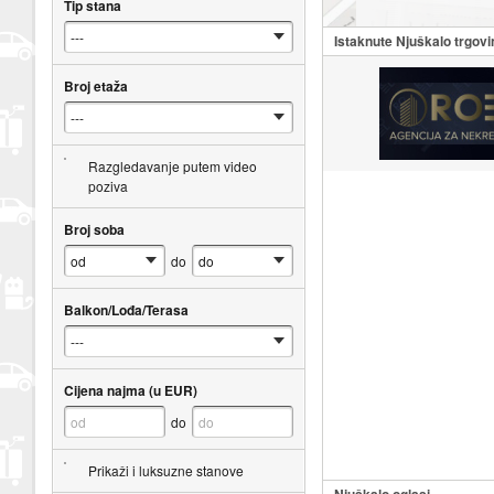
Tip stana
Istaknute Njuškalo trgovi
Broj etaža
Razgledavanje putem video
poziva
Broj soba
do
Balkon/Lođa/Terasa
Cijena najma (u EUR)
do
Prikaži i luksuzne stanove
Njuškalo oglasi