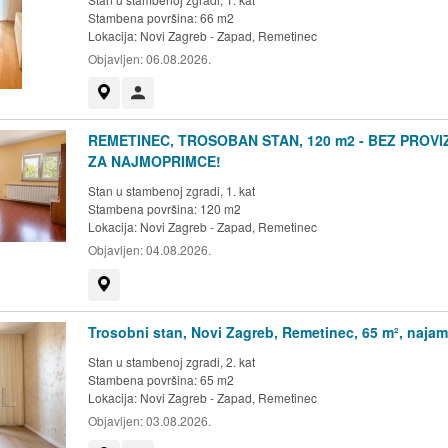
Stambena površina: 66 m2
Lokacija:
Novi Zagreb - Zapad, Remetinec
Objavljen:
06.08.2026.
Prikaži na mapi
Korisnik nije trgovac
REMETINEC, TROSOBAN STAN, 120 m2 - BEZ PROVI
ZA NAJMOPRIMCE!
Stan u stambenoj zgradi, 1. kat
Stambena površina: 120 m2
Lokacija:
Novi Zagreb - Zapad, Remetinec
Objavljen:
04.08.2026.
Prikaži na mapi
Trosobni stan, Novi Zagreb, Remetinec, 65 m², najam
Stan u stambenoj zgradi, 2. kat
Stambena površina: 65 m2
Lokacija:
Novi Zagreb - Zapad, Remetinec
Objavljen:
03.08.2026.