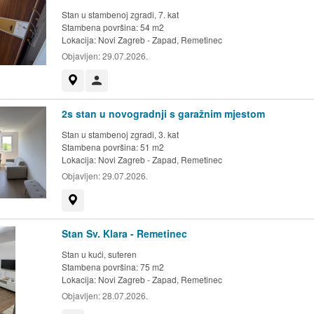
Stan u stambenoj zgradi, 7. kat
Stambena površina: 54 m2
Lokacija:
Novi Zagreb - Zapad, Remetinec
Objavljen:
29.07.2026.
Prikaži na mapi
Korisnik nije trgovac
2s stan u novogradnji s garažnim mjestom
Stan u stambenoj zgradi, 3. kat
Stambena površina: 51 m2
Lokacija:
Novi Zagreb - Zapad, Remetinec
Objavljen:
29.07.2026.
Prikaži na mapi
Stan Sv. Klara - Remetinec
Stan u kući, suteren
Stambena površina: 75 m2
Lokacija:
Novi Zagreb - Zapad, Remetinec
Objavljen:
28.07.2026.