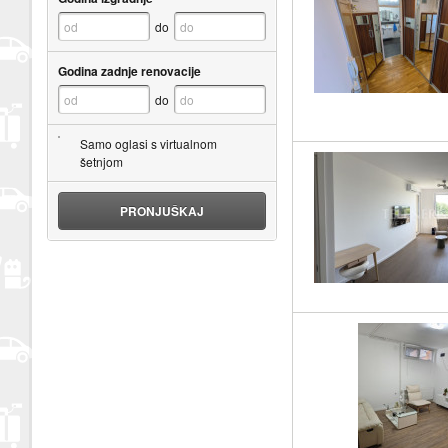
do
Godina zadnje renovacije
do
Samo oglasi s virtualnom
šetnjom
PRONJUŠKAJ