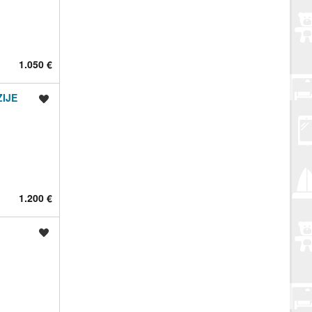
1.050 €
ZIJE
Spremi oglas
1.200 €
Spremi oglas