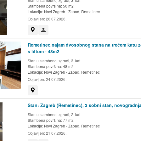
Stan u stambenoj zgradi, 3. kat
Stambena površina: 50 m2
Lokacija:
Novi Zagreb - Zapad, Remetinec
Objavljen:
26.07.2026.
Prikaži na mapi
Korisnik nije trgovac
Remetinec,najam dvosobnog stana na trećem katu z
s liftom - 48m2
Stan u stambenoj zgradi, 3. kat
Stambena površina: 48 m2
Lokacija:
Novi Zagreb - Zapad, Remetinec
Objavljen:
24.07.2026.
Prikaži na mapi
Stan: Zagreb (Remetinec), 3 sobni stan, novogradnj
Stan u stambenoj zgradi, 2. kat
Stambena površina: 77 m2
Lokacija:
Novi Zagreb - Zapad, Remetinec
Objavljen:
21.07.2026.