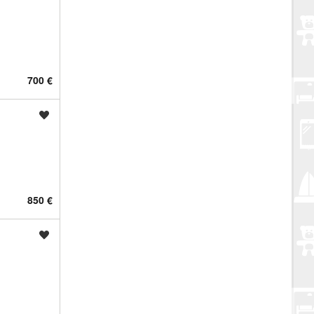
700 €
Spremi oglas
850 €
Spremi oglas