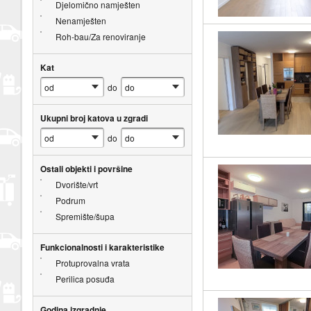
Djelomično namješten
Nenamješten
Roh-bau/Za renoviranje
Kat
do
Ukupni broj katova u zgradi
do
Ostali objekti i površine
Dvorište/vrt
Podrum
Spremište/šupa
Funkcionalnosti i karakteristike
Protuprovalna vrata
Perilica posuđa
Godina izgradnje