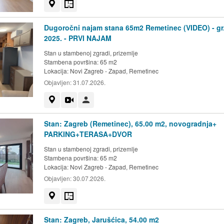
Prikaži na mapi
Tlocrt
Dugoročni najam stana 65m2 Remetinec (VIDEO) - gr
2025. - PRVI NAJAM
Stan u stambenoj zgradi, prizemlje
Stambena površina: 65 m2
Lokacija:
Novi Zagreb - Zapad, Remetinec
Objavljen:
31.07.2026.
Prikaži na mapi
Video
Korisnik nije trgovac
Stan: Zagreb (Remetinec), 65.00 m2, novogradnja+
PARKING+TERASA+DVOR
Stan u stambenoj zgradi, prizemlje
Stambena površina: 65 m2
Lokacija:
Novi Zagreb - Zapad, Remetinec
Objavljen:
30.07.2026.
Prikaži na mapi
Tlocrt
Stan: Zagreb, Jarušćica, 54.00 m2