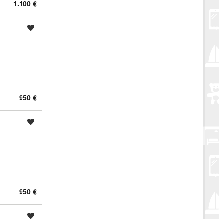
1.100 €
.
Spremi oglas
950 €
Spremi oglas
950 €
Spremi oglas