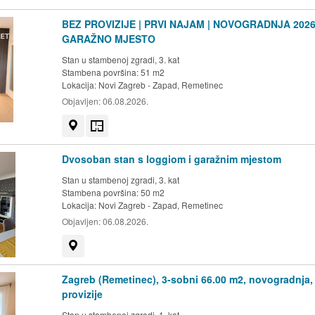
BEZ PROVIZIJE | PRVI NAJAM | NOVOGRADNJA 2026.
GARAŽNO MJESTO
Stan u stambenoj zgradi, 3. kat
Stambena površina: 51 m2
Lokacija:
Novi Zagreb - Zapad, Remetinec
Objavljen:
06.08.2026.
Prikaži na mapi
Tlocrt
Dvosoban stan s loggiom i garažnim mjestom
Stan u stambenoj zgradi, 3. kat
Stambena površina: 50 m2
Lokacija:
Novi Zagreb - Zapad, Remetinec
Objavljen:
06.08.2026.
Prikaži na mapi
Zagreb (Remetinec), 3-sobni 66.00 m2, novogradnja,
provizije
Stan u stambenoj zgradi, 1. kat