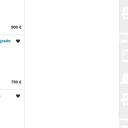
900 €
grade
Spremi oglas
750 €
a
Spremi oglas