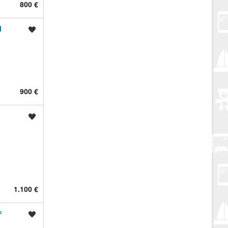
800 €
M
Spremi oglas
900 €
Spremi oglas
1.100 €
²
Spremi oglas