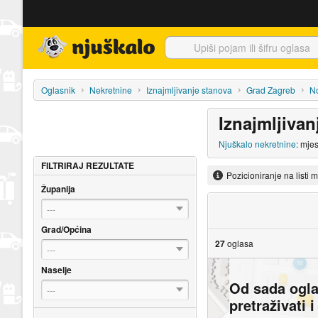
Njuškalo naslovnica
Oglasnik
Nekretnine
Iznajmljivanje stanova
Grad Zagreb
No
Iznajmljiva
Njuškalo nekretnine
: mje
FILTRIRAJ REZULTATE
Pozicioniranje na listi 
Županija
---
Grad/Općina
27
oglasa
---
Naselje
Od sada ogl
---
pretraživati 