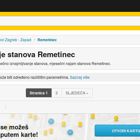
vi Zagreb - Zapad
Remetinec
nje stanova Remetinec
sečno iznajmljivanje stanova, mjesečni najam stanova Remetinec.
može biti određeno različitim parametrima.
Saznaj više
Stranica
1
2
SLJEDEĆA
»
ase možeš
OTVORI KART
i putem karte!