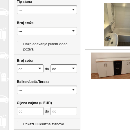
Tip stana
Broj etaža
Razgledavanje putem video
poziva
Broj soba
do
Balkon/Lođa/Terasa
Cijena najma (u EUR)
do
Prikaži i luksuzne stanove