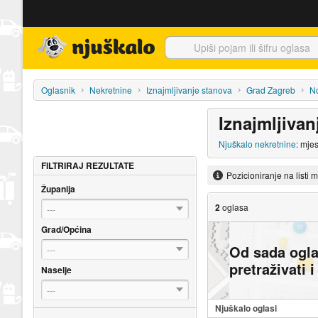
Njuškalo naslovnica
Oglasnik
Nekretnine
Iznajmljivanje stanova
Grad Zagreb
No
Iznajmljiva
Njuškalo nekretnine
: mje
FILTRIRAJ REZULTATE
Pozicioniranje na listi 
Županija
2
oglasa
---
Grad/Općina
Od sada ogl
---
pretraživati 
Naselje
---
Njuškalo oglasi