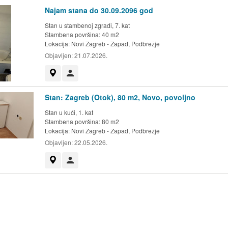
Najam stana do 30.09.2096 god
Stan u stambenoj zgradi, 7. kat
Stambena površina: 40 m2
Lokacija:
Novi Zagreb - Zapad, Podbrežje
Objavljen:
21.07.2026.
Prikaži na mapi
Korisnik nije trgovac
Stan: Zagreb (Otok), 80 m2, Novo, povoljno
Stan u kući, 1. kat
Stambena površina: 80 m2
Lokacija:
Novi Zagreb - Zapad, Podbrežje
Objavljen:
22.05.2026.
Prikaži na mapi
Korisnik nije trgovac