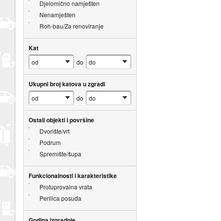
Djelomično namješten
Nenamješten
Roh-bau/Za renoviranje
Kat
do
Ukupni broj katova u zgradi
do
Ostali objekti i površine
Dvorište/vrt
Podrum
Spremište/šupa
Funkcionalnosti i karakteristike
Protuprovalna vrata
Perilica posuđa
Godina izgradnje