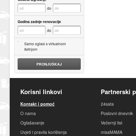
do
Godina zadnje renovacije
do
Samo oglasi s virtualnom
šetnjom
PRONJUŠKAJ
Korisni linkovi
Partnerski p
Kontakt i pomoć
24sata
O nama
Poslovni dnevnik
Oglašavanje
Večernji list
Uvjeti i pravila korištenja
missMAMA