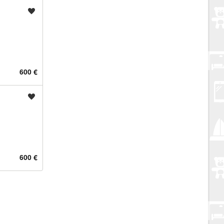
Spremi oglas
600 €
Spremi oglas
600 €