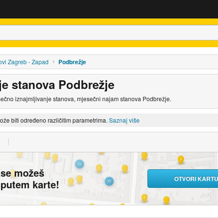
vi Zagreb - Zapad
Podbrežje
nje stanova Podbrežje
sečno iznajmljivanje stanova, mjesečni najam stanova Podbrežje.
može biti određeno različitim parametrima.
Saznaj više
ase možeš
OTVORI KART
i putem karte!