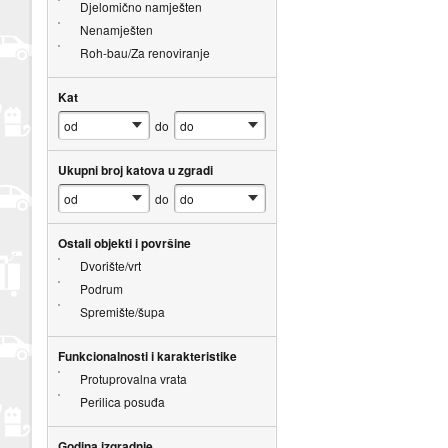
Djelomično namješten
Nenamješten
Roh-bau/Za renoviranje
Kat
do
Ukupni broj katova u zgradi
do
Ostali objekti i površine
Dvorište/vrt
Podrum
Spremište/šupa
Funkcionalnosti i karakteristike
Protuprovalna vrata
Perilica posuđa
Godina izgradnje