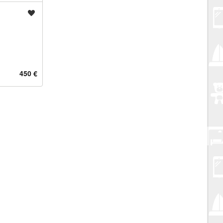
Spremi oglas
450 €