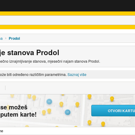
na
Prodol
je stanova Prodol
sečno iznajmljivanje stanova, mjesečni najam stanova Prodol.
može biti određeno različitim parametrima.
Saznaj više
ase možeš
OTVORI KART
i putem karte!
ne