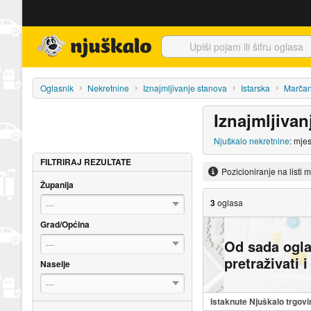
Njuškalo naslovnica
Oglasnik
Nekretnine
Iznajmljivanje stanova
Istarska
Marča
Iznajmljivan
Njuškalo nekretnine
: mje
FILTRIRAJ REZULTATE
Pozicioniranje na listi 
Županija
3
oglasa
---
Grad/Općina
Od sada ogl
---
pretraživati 
Naselje
---
Istaknute Njuškalo trgovi