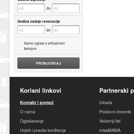
do
Godina zadnje renovacije
do
Samo oglasi s virtualnom
šetnjom
PRONJUŠKAJ
Korisni linkovi
Partnerski p
Kontakt i pomoć
24sata
O nama
Poslovni dnevnik
Oglašavanje
Večernji list
Uvjeti i pravila korištenja
missMAMA