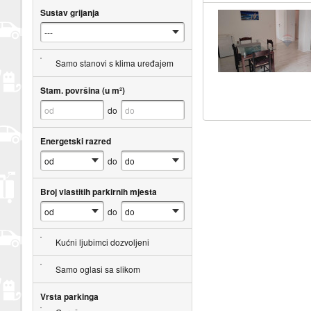
Sustav grijanja
Samo stanovi s klima uređajem
Stam. površina (u m²)
do
Energetski razred
do
Broj vlastitih parkirnih mjesta
do
Kućni ljubimci dozvoljeni
Samo oglasi sa slikom
Vrsta parkinga