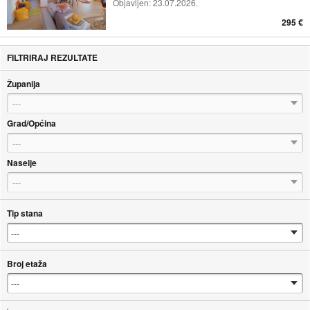
Objavljen:
23.07.2026.
295 €
FILTRIRAJ REZULTATE
Županija
---
Grad/Općina
---
Naselje
---
Tip stana
Broj etaža