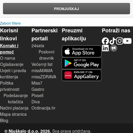
PRONJUŠKAJ
Zatvori filtere
Korisni
Partnerski
Preuzmi
Potraži nas
linkovi
portali
aplikaciju
Facebook
TikTok
Instagram
YouTu
Kontakt i
24sata
LinkedIn
Njuškalo blog
iOS aplikacija
pomoć
Poslovni
O nama
dnevnik
Android aplikacija
Oglašavanje
Večernji list
Uvjeti i pravila
missMAMA
korištenja
missZDRAVA
Huawei aplikacija
Politika
Miss7
privatnosti
Gastro
Podešavanje
Pixsell
kolačića
Diva
Načini plaćanja
Ordinacija.hr
Mapa stranica
Blog
© Njuškalo d.o.o. 2026.
Sva prava pridržana.