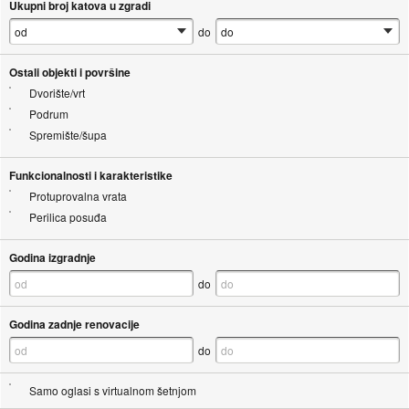
Ukupni broj katova u zgradi
do
Ostali objekti i površine
Dvorište/vrt
Podrum
Spremište/šupa
Funkcionalnosti i karakteristike
Protuprovalna vrata
Perilica posuđa
Godina izgradnje
do
Godina zadnje renovacije
do
Samo oglasi s virtualnom šetnjom