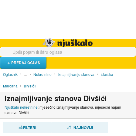
Hrana i piće
Turistički smještaj
Poslovi
Njuškalo naslovnica
PREDAJ OGLAS
Oglasnik
…
Nekretnine
Iznajmljivanje stanova
Istarska
Marčana
Divšići
Iznajmljivanje stanova Divšići
Njuškalo nekretnine
: mjesečno iznajmljivanje stanova, mjesečni najam
stanova Divšići.
FILTERI
SORTIRAJ
NAJNOVIJI