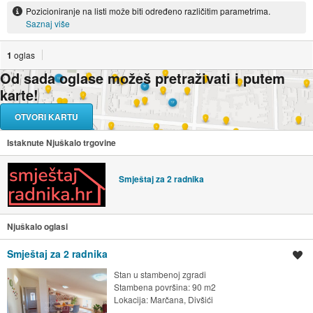
Pozicioniranje na listi može biti određeno različitim parametrima.
Saznaj više
1
oglas
Od sada oglase možeš pretraživati i putem
karte!
OTVORI KARTU
Istaknute Njuškalo trgovine
Smještaj za 2 radnika
Njuškalo oglasi
Smještaj za 2 radnika
Spremi oglas
Stan u stambenoj zgradi
Stambena površina: 90 m2
Lokacija:
Marčana, Divšići