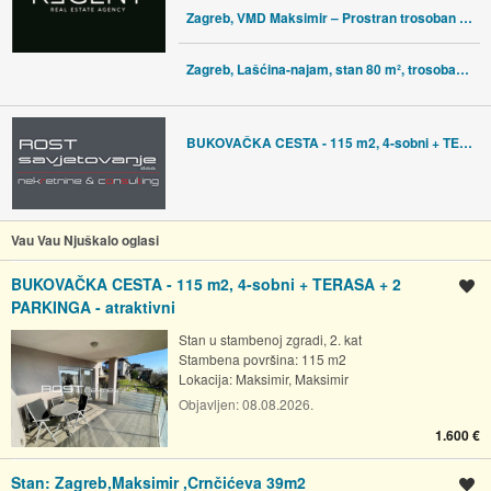
Zagreb, VMD Maksimir – Prostran trosoban stan s terasom
Zagreb, Lašćina-najam, stan 80 m², trosoban, renoviran, lođa, parking
BUKOVAČKA CESTA - 115 m2, 4-sobni + TERASA + 2 PARKINGA - atraktivni
Vau Vau Njuškalo oglasi
BUKOVAČKA CESTA - 115 m2, 4-sobni + TERASA + 2
Spremi oglas
PARKINGA - atraktivni
Stan u stambenoj zgradi, 2. kat
Stambena površina: 115 m2
Lokacija:
Maksimir, Maksimir
Objavljen:
08.08.2026.
1.600 €
Stan: Zagreb,Maksimir ,Crnčićeva 39m2
Spremi oglas