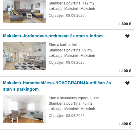
Stambena površina: 112 m2
Lokacija:
Maksimir, Maksimir
Objavljen:
08.08.2026.
1.600 €
Maksimir-Jordanovac-prekrasan 2s stan s lođom
Spremi oglas
Stan u kući, 4. kat
Stambena površina: 59 m2
Lokacija:
Maksimir, Maksimir
Objavljen:
08.08.2026.
1.100 €
Maksimir-Harambašićeva-NOVOGRADNJA-odličan 3s
Spremi oglas
stan s parkingom
Stan u stambenoj zgradi, 1. kat
Stambena površina: 75 m2
Lokacija:
Maksimir, Maksimir
Objavljen:
08.08.2026.
1.400 €