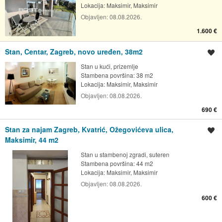
Lokacija:
Maksimir, Maksimir
Objavljen:
08.08.2026.
1.600 €
Stan, Centar, Zagreb, novo uređen, 38m2
Spremi oglas
Stan u kući, prizemlje
Stambena površina: 38 m2
Lokacija:
Maksimir, Maksimir
Objavljen:
08.08.2026.
690 €
Stan za najam Zagreb, Kvatrić, Ožegovićeva ulica,
Spremi oglas
Maksimir, 44 m2
Stan u stambenoj zgradi, suteren
Stambena površina: 44 m2
Lokacija:
Maksimir, Maksimir
Objavljen:
08.08.2026.
600 €