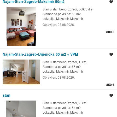
Najam-Stan-Zagreb-Maksimir 50m2
Spremi oglas
Stan u stambenoj zgradi, potkrovlje
Stambena površina: 50 m2
Lokacija:
Maksimir, Maksimir
Objavljen:
08.08.2026.
800 €
Najam-Stan-Zagreb-Bijenička 65 m2 + VPM
Spremi oglas
Stan u stambenoj zgradi, 1. kat
Stambena površina: 65 m2
Lokacija:
Maksimir, Maksimir
Objavljen:
08.08.2026.
850 €
stan
Spremi oglas
Stan u stambenoj zgradi, 2. kat
Stambena površina: 54 m2
Lokacija:
Maksimir, Maksimir