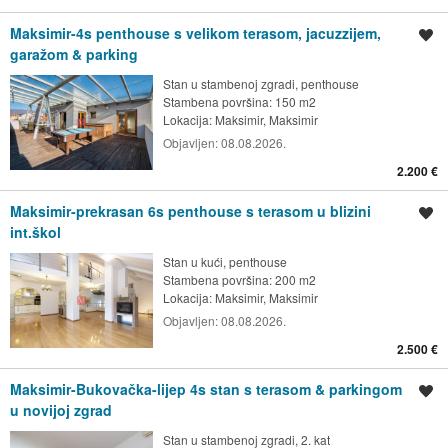
Maksimir-4s penthouse s velikom terasom, jacuzzijem,
Spremi oglas
garažom & parking
Stan u stambenoj zgradi, penthouse
Stambena površina: 150 m2
Lokacija:
Maksimir, Maksimir
Objavljen:
08.08.2026.
2.200 €
Maksimir-prekrasan 6s penthouse s terasom u blizini
Spremi oglas
int.škol
Stan u kući, penthouse
Stambena površina: 200 m2
Lokacija:
Maksimir, Maksimir
Objavljen:
08.08.2026.
2.500 €
Maksimir-Bukovačka-lijep 4s stan s terasom & parkingom
Spremi oglas
u novijoj zgrad
Stan u stambenoj zgradi, 2. kat