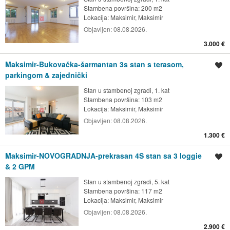
Stambena površina: 200 m2
Lokacija:
Maksimir, Maksimir
Objavljen:
08.08.2026.
3.000 €
Maksimir-Bukovačka-šarmantan 3s stan s terasom,
Spremi oglas
parkingom & zajednički
Stan u stambenoj zgradi, 1. kat
Stambena površina: 103 m2
Lokacija:
Maksimir, Maksimir
Objavljen:
08.08.2026.
1.300 €
Maksimir-NOVOGRADNJA-prekrasan 4S stan sa 3 loggie
Spremi oglas
& 2 GPM
Stan u stambenoj zgradi, 5. kat
Stambena površina: 117 m2
Lokacija:
Maksimir, Maksimir
Objavljen:
08.08.2026.
2.900 €