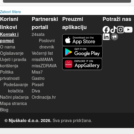
Zatvori filtere
Korisni
Partnerski
Preuzmi
Potraži nas
linkovi
portali
aplikaciju
Facebook
TikTok
Instagram
YouTu
Kontakt i
24sata
LinkedIn
Njuškalo blog
iOS aplikacija
pomoć
Poslovni
O nama
dnevnik
Android aplikacija
Oglašavanje
Večernji list
Uvjeti i pravila
missMAMA
korištenja
missZDRAVA
Huawei aplikacija
Politika
Miss7
privatnosti
Gastro
Podešavanje
Pixsell
kolačića
Diva
Načini plaćanja
Ordinacija.hr
Mapa stranica
Blog
© Njuškalo d.o.o. 2026.
Sva prava pridržana.