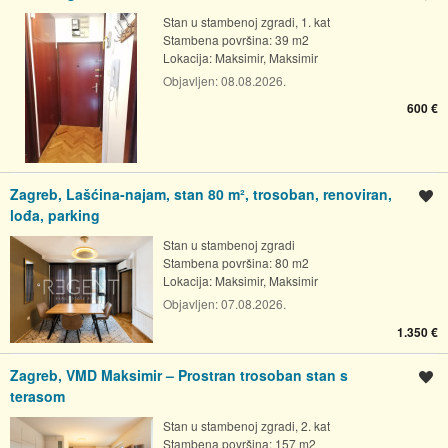
Stan u stambenoj zgradi, 1. kat
Stambena površina: 39 m2
Lokacija:
Maksimir, Maksimir
Objavljen:
08.08.2026.
600 €
Zagreb, Lašćina-najam, stan 80 m², trosoban, renoviran,
Spremi oglas
lođa, parking
Stan u stambenoj zgradi
Stambena površina: 80 m2
Lokacija:
Maksimir, Maksimir
Objavljen:
07.08.2026.
1.350 €
Zagreb, VMD Maksimir – Prostran trosoban stan s
Spremi oglas
terasom
Stan u stambenoj zgradi, 2. kat
Stambena površina: 157 m2