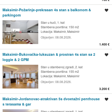
Maksimir-Požarinje-prekrasan 4s stan s balkonom &
Spremi oglas
parkingom
Stan u kući, 1. kat
Stambena površina: 150 m2
Lokacija:
Maksimir, Maksimir
Objavljen:
08.08.2026.
1.400 €
Maksimir-Bukovačka-luksuzan & prostran 4s stan sa 2
Spremi oglas
loggie & 2 GPM
Stan u stambenoj zgradi, 2. kat
Stambena površina: 155 m2
Lokacija:
Maksimir, Maksimir
Objavljen:
08.08.2026.
3.200 €
Maksimir-Jordanovac-atraktivan 5s dvoetažni penthouse
Spremi oglas
s terasama & gar
Stan u stambenoj zgradi, 1. kat