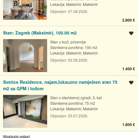
Lokacija:
Maksimir, Maksimir
Objavljen:
07.08.2026.
2.800 €
Stan: Zagreb (Maksimir), 100.00 m2
Spremi oglas
Stan u kući, prizemlje
Stambena površina: 100 m2
Lokacija:
Maksimir, Maksimir
Objavljen:
02.08.2026.
1.400 €
Svetice Residence, najam,luksuzno namješten stan 75
Spremi oglas
m2 sa GPM i lođom
Stan u stambenoj zgradi, 3. kat
Stambena površina: 75 m2
Lokacija:
Maksimir, Maksimir
Objavljen:
25.07.2026.
1.800 €
Njuškalo oglasi