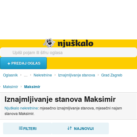
Hrana i piće
Turistički smještaj
Poslovi
Njuškalo naslovnica
PREDAJ OGLAS
Oglasnik
…
Nekretnine
Iznajmljivanje stanova
Grad Zagreb
Maksimir
Maksimir
Iznajmljivanje stanova Maksimir
Njuškalo nekretnine
: mjesečno iznajmljivanje stanova, mjesečni najam
stanova Maksimir.
FILTERI
SORTIRAJ
NAJNOVIJI