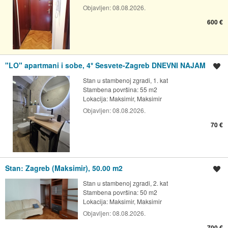
Objavljen:
08.08.2026.
600 €
"LO" apartmani i sobe, 4* Sesvete-Zagreb DNEVNI NAJAM
Spremi oglas
Stan u stambenoj zgradi, 1. kat
Stambena površina: 55 m2
Lokacija:
Maksimir, Maksimir
Objavljen:
08.08.2026.
70 €
Stan: Zagreb (Maksimir), 50.00 m2
Spremi oglas
Stan u stambenoj zgradi, 2. kat
Stambena površina: 50 m2
Lokacija:
Maksimir, Maksimir
Objavljen:
08.08.2026.
700 €