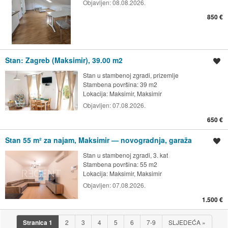
Objavljen:
08.08.2026.
850 €
Stan: Zagreb (Maksimir), 39.00 m2
Spremi oglas
Stan u stambenoj zgradi, prizemlje
Stambena površina: 39 m2
Lokacija:
Maksimir, Maksimir
Objavljen:
07.08.2026.
650 €
Stan 55 m² za najam, Maksimir — novogradnja, garaža
Spremi oglas
Stan u stambenoj zgradi, 3. kat
Stambena površina: 55 m2
Lokacija:
Maksimir, Maksimir
Objavljen:
07.08.2026.
1.500 €
Stranica
1
2
3
4
5
6
7-9
SLJEDEĆA
»