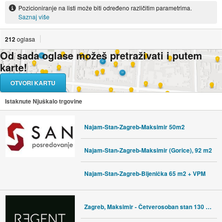
Pozicioniranje na listi može biti određeno različitim parametrima.
Saznaj više
212
oglasa
Od sada oglase možeš pretraživati i putem
karte!
OTVORI KARTU
Istaknute Njuškalo trgovine
Najam-Stan-Zagreb-Maksimir 50m2
Najam-Stan-Zagreb-Maksimir (Gorice), 92 m2
Najam-Stan-Zagreb-Bijenička 65 m2 + VPM
Zagreb, Maksimir - Četverosoban stan 130 m2