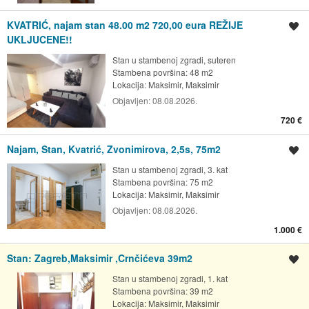
KVATRIĆ, najam stan 48.00 m2 720,00 eura REŽIJE
Spremi oglas
UKLJUCENE!!
Stan u stambenoj zgradi, suteren
Stambena površina: 48 m2
Lokacija:
Maksimir, Maksimir
Objavljen:
08.08.2026.
720 €
Najam, Stan, Kvatrić, Zvonimirova, 2,5s, 75m2
Spremi oglas
Stan u stambenoj zgradi, 3. kat
Stambena površina: 75 m2
Lokacija:
Maksimir, Maksimir
Objavljen:
08.08.2026.
1.000 €
Stan: Zagreb,Maksimir ,Crnčićeva 39m2
Spremi oglas
Stan u stambenoj zgradi, 1. kat
Stambena površina: 39 m2
Lokacija:
Maksimir, Maksimir