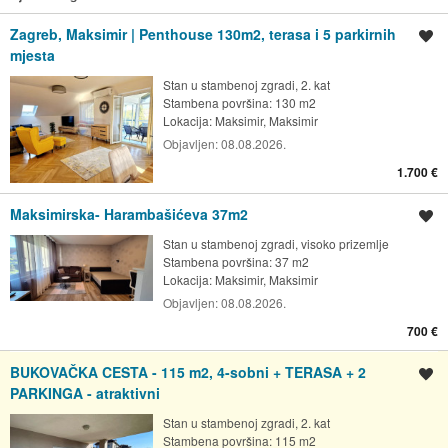
Zagreb, Maksimir | Penthouse 130m2, terasa i 5 parkirnih
Spremi oglas
mjesta
Stan u stambenoj zgradi, 2. kat
Stambena površina: 130 m2
Lokacija:
Maksimir, Maksimir
Objavljen:
08.08.2026.
1.700 €
Maksimirska- Harambašićeva 37m2
Spremi oglas
Stan u stambenoj zgradi, visoko prizemlje
Stambena površina: 37 m2
Lokacija:
Maksimir, Maksimir
Objavljen:
08.08.2026.
700 €
BUKOVAČKA CESTA - 115 m2, 4-sobni + TERASA + 2
Spremi oglas
PARKINGA - atraktivni
Stan u stambenoj zgradi, 2. kat
Stambena površina: 115 m2