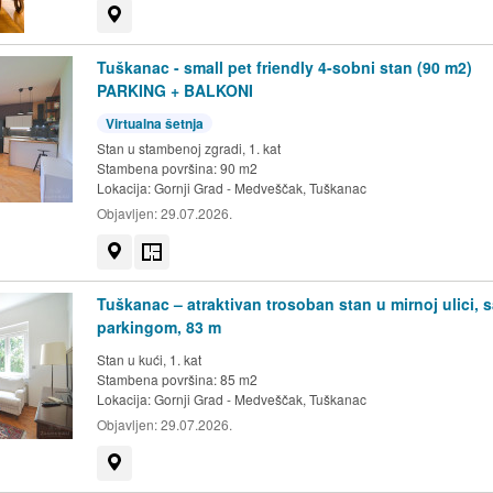
Prikaži na mapi
Tuškanac - small pet friendly 4-sobni stan (90 m2)
PARKING + BALKONI
Virtualna šetnja
Stan u stambenoj zgradi, 1. kat
Stambena površina: 90 m2
Lokacija:
Gornji Grad - Medveščak, Tuškanac
Objavljen:
29.07.2026.
Prikaži na mapi
Tlocrt
Tuškanac – atraktivan trosoban stan u mirnoj ulici, s
parkingom, 83 m
Stan u kući, 1. kat
Stambena površina: 85 m2
Lokacija:
Gornji Grad - Medveščak, Tuškanac
Objavljen:
29.07.2026.
Prikaži na mapi