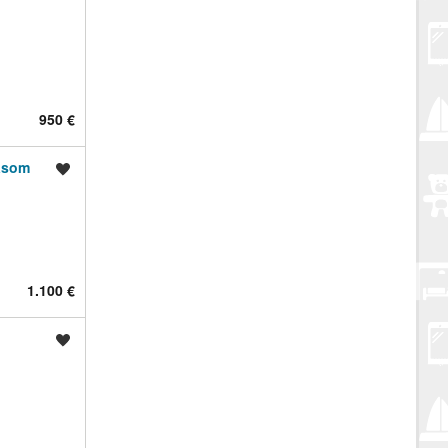
950 €
rasom
Spremi oglas
1.100 €
Spremi oglas