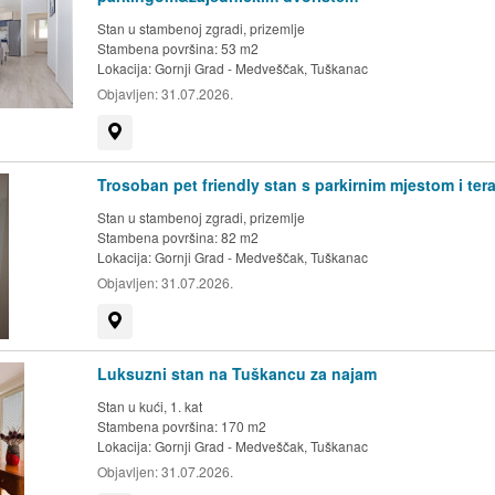
Stan u stambenoj zgradi, prizemlje
Stambena površina: 53 m2
Lokacija:
Gornji Grad - Medveščak, Tuškanac
Objavljen:
31.07.2026.
Prikaži na mapi
Trosoban pet friendly stan s parkirnim mjestom i te
Stan u stambenoj zgradi, prizemlje
Stambena površina: 82 m2
Lokacija:
Gornji Grad - Medveščak, Tuškanac
Objavljen:
31.07.2026.
Prikaži na mapi
Luksuzni stan na Tuškancu za najam
Stan u kući, 1. kat
Stambena površina: 170 m2
Lokacija:
Gornji Grad - Medveščak, Tuškanac
Objavljen:
31.07.2026.