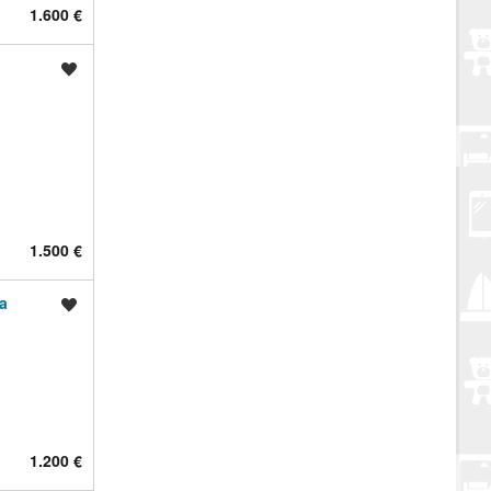
1.600 €
Spremi oglas
1.500 €
a
Spremi oglas
1.200 €