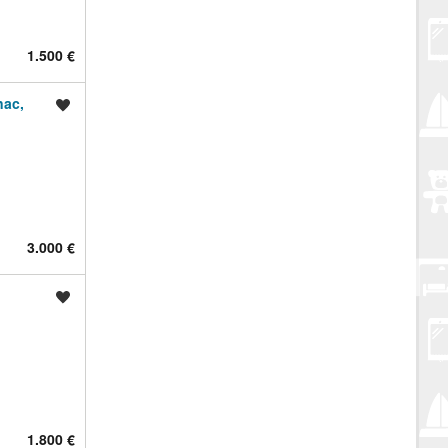
1.500 €
nac,
Spremi oglas
3.000 €
Spremi oglas
1.800 €