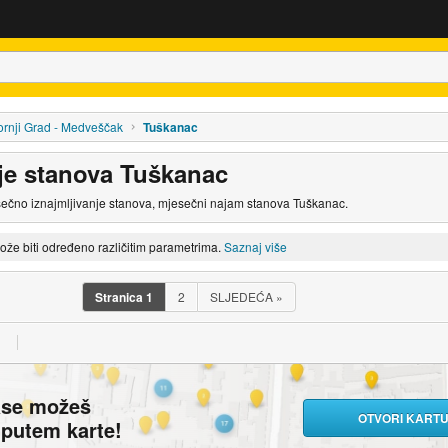
rnji Grad - Medveščak
Tuškanac
nje stanova Tuškanac
sečno iznajmljivanje stanova, mjesečni najam stanova Tuškanac.
može biti određeno različitim parametrima.
Saznaj više
Stranica
1
2
SLJEDEĆA
»
ase možeš
OTVORI KART
i putem karte!