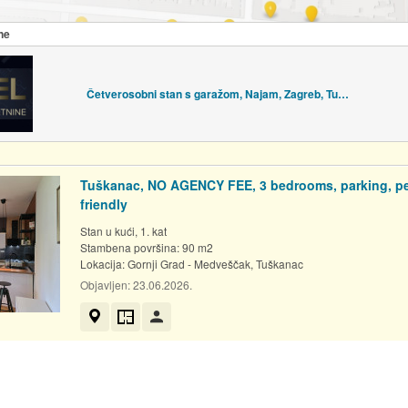
ne
Četverosobni stan s garažom, Najam, Zagreb, Tuškanac, NKP 210 m2
Tuškanac, NO AGENCY FEE, 3 bedrooms, parking, p
friendly
Stan u kući, 1. kat
Stambena površina: 90 m2
Lokacija:
Gornji Grad - Medveščak, Tuškanac
Objavljen:
23.06.2026.
Prikaži na mapi
Tlocrt
Korisnik nije trgovac