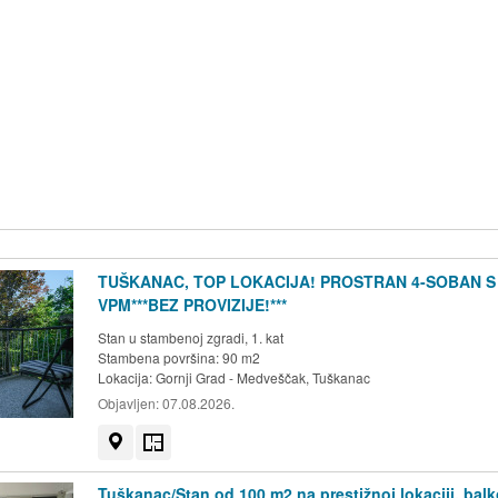
TUŠKANAC, TOP LOKACIJA! PROSTRAN 4-SOBAN S
VPM***BEZ PROVIZIJE!***
Stan u stambenoj zgradi, 1. kat
Stambena površina: 90 m2
Lokacija:
Gornji Grad - Medveščak, Tuškanac
Objavljen:
07.08.2026.
Prikaži na mapi
Tlocrt
Tuškanac/Stan od 100 m2 na prestižnoj lokaciji, balk