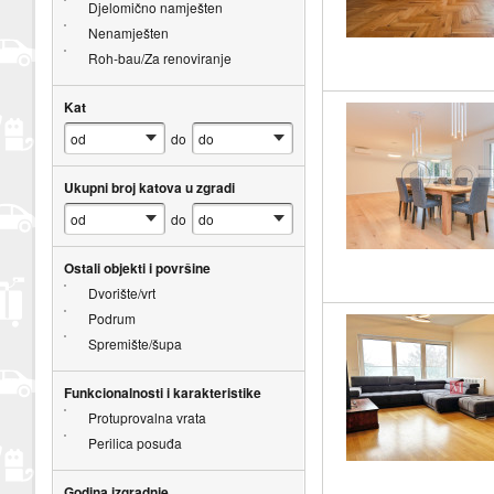
Djelomično namješten
Nenamješten
Roh-bau/Za renoviranje
Kat
do
Ukupni broj katova u zgradi
do
Ostali objekti i površine
Dvorište/vrt
Podrum
Spremište/šupa
Funkcionalnosti i karakteristike
Protuprovalna vrata
Perilica posuđa
Godina izgradnje