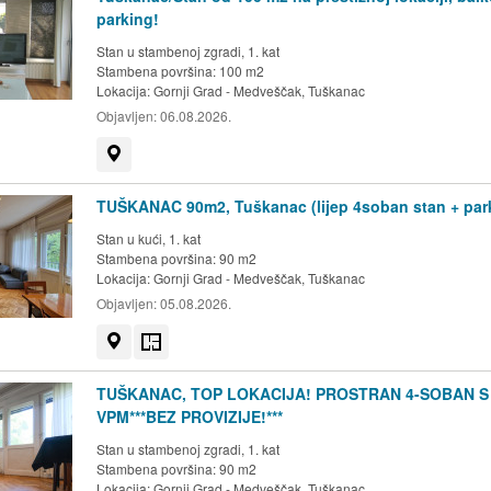
parking!
Stan u stambenoj zgradi, 1. kat
Stambena površina: 100 m2
Lokacija:
Gornji Grad - Medveščak, Tuškanac
Objavljen:
06.08.2026.
Prikaži na mapi
TUŠKANAC 90m2, Tuškanac (lijep 4soban stan + par
Stan u kući, 1. kat
Stambena površina: 90 m2
Lokacija:
Gornji Grad - Medveščak, Tuškanac
Objavljen:
05.08.2026.
Prikaži na mapi
Tlocrt
TUŠKANAC, TOP LOKACIJA! PROSTRAN 4-SOBAN S
VPM***BEZ PROVIZIJE!***
Stan u stambenoj zgradi, 1. kat
Stambena površina: 90 m2
Lokacija:
Gornji Grad - Medveščak, Tuškanac