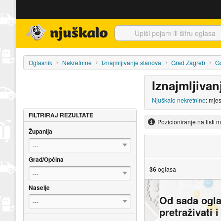
Njuškalo naslovnica
Oglasnik
Nekretnine
Iznajmljivanje stanova
Grad Zagreb
Go
Iznajmljiva
Njuškalo nekretnine
: mje
FILTRIRAJ REZULTATE
Pozicioniranje na listi 
Županija
---
Grad/Općina
36
oglasa
---
Naselje
Od sada ogl
---
pretraživati 