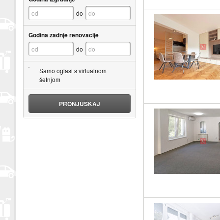
do
Godina zadnje renovacije
do
Samo oglasi s virtualnom
šetnjom
PRONJUŠKAJ