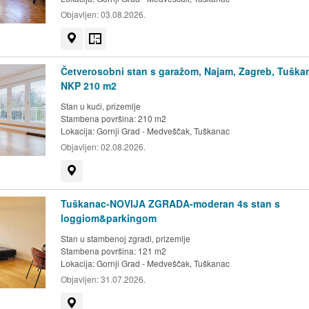
Objavljen:
03.08.2026.
Prikaži na mapi
Tlocrt
Četverosobni stan s garažom, Najam, Zagreb, Tuška
NKP 210 m2
Stan u kući, prizemlje
Stambena površina: 210 m2
Lokacija:
Gornji Grad - Medveščak, Tuškanac
Objavljen:
02.08.2026.
Prikaži na mapi
Tuškanac-NOVIJA ZGRADA-moderan 4s stan s
loggiom&parkingom
Stan u stambenoj zgradi, prizemlje
Stambena površina: 121 m2
Lokacija:
Gornji Grad - Medveščak, Tuškanac
Objavljen:
31.07.2026.
Prikaži na mapi