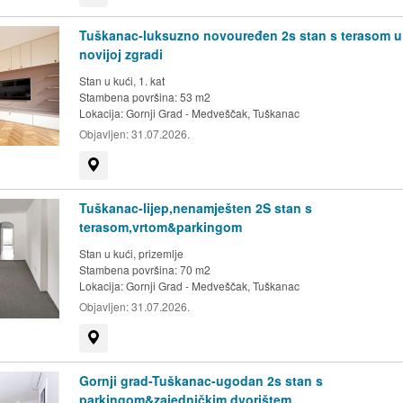
Tuškanac-luksuzno novouređen 2s stan s terasom u
novijoj zgradi
Stan u kući, 1. kat
Stambena površina: 53 m2
Lokacija:
Gornji Grad - Medveščak, Tuškanac
Objavljen:
31.07.2026.
Prikaži na mapi
Tuškanac-lijep,nenamješten 2S stan s
terasom,vrtom&parkingom
Stan u kući, prizemlje
Stambena površina: 70 m2
Lokacija:
Gornji Grad - Medveščak, Tuškanac
Objavljen:
31.07.2026.
Prikaži na mapi
Gornji grad-Tuškanac-ugodan 2s stan s
parkingom&zajedničkim dvorištem