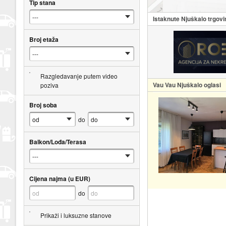
Tip stana
Istaknute Njuškalo trgovi
Broj etaža
Razgledavanje putem video
Vau Vau Njuškalo oglasi
poziva
Broj soba
do
Balkon/Lođa/Terasa
Cijena najma (u EUR)
do
Prikaži i luksuzne stanove