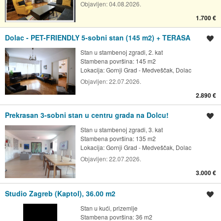
Objavljen:
04.08.2026.
1.700 €
Dolac - PET-FRIENDLY 5-sobni stan (145 m2) + TERASA
Spremi oglas
Stan u stambenoj zgradi, 2. kat
Stambena površina: 145 m2
Lokacija:
Gornji Grad - Medveščak, Dolac
Objavljen:
22.07.2026.
2.890 €
Prekrasan 3-sobni stan u centru grada na Dolcu!
Spremi oglas
Stan u stambenoj zgradi, 3. kat
Stambena površina: 135 m2
Lokacija:
Gornji Grad - Medveščak, Dolac
Objavljen:
22.07.2026.
3.000 €
Studio Zagreb (Kaptol), 36.00 m2
Spremi oglas
Stan u kući, prizemlje
Stambena površina: 36 m2