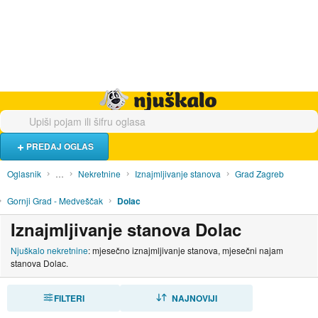
Hrana i piće
Turistički smještaj
Poslovi
Njuškalo naslovnica
PREDAJ OGLAS
Oglasnik
…
Nekretnine
Iznajmljivanje stanova
Grad Zagreb
Gornji Grad - Medveščak
Dolac
Iznajmljivanje stanova Dolac
Njuškalo nekretnine
: mjesečno iznajmljivanje stanova, mjesečni najam
stanova Dolac.
FILTERI
SORTIRAJ
NAJNOVIJI