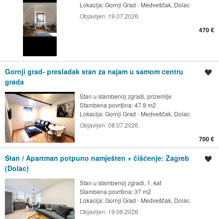
Lokacija:
Gornji Grad - Medveščak, Dolac
Objavljen:
19.07.2026.
470 €
Gornji grad- presladak stan za najam u samom centru
Spremi oglas
grada
Stan u stambenoj zgradi, prizemlje
Stambena površina: 47.9 m2
Lokacija:
Gornji Grad - Medveščak, Dolac
Objavljen:
08.07.2026.
700 €
Stan / Apartman potpuno namješten + čišćenje: Zagreb
Spremi oglas
(Dolac)
Stan u stambenoj zgradi, 1. kat
Stambena površina: 37 m2
Lokacija:
Gornji Grad - Medveščak, Dolac
Objavljen:
19.06.2026.