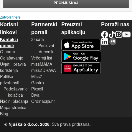
PRONJUŠKAJ
Zatvori filtere
Korisni
Partnerski
Preuzmi
Potraži nas
linkovi
portali
aplikaciju
Facebook
TikTok
Instagram
YouTu
Kontakt i
24sata
LinkedIn
Njuškalo blog
iOS aplikacija
pomoć
Poslovni
O nama
dnevnik
Android aplikacija
Oglašavanje
Večernji list
Uvjeti i pravila
missMAMA
korištenja
missZDRAVA
Huawei aplikacija
Politika
Miss7
privatnosti
Gastro
Podešavanje
Pixsell
kolačića
Diva
Načini plaćanja
Ordinacija.hr
Mapa stranica
Blog
© Njuškalo d.o.o. 2026.
Sva prava pridržana.