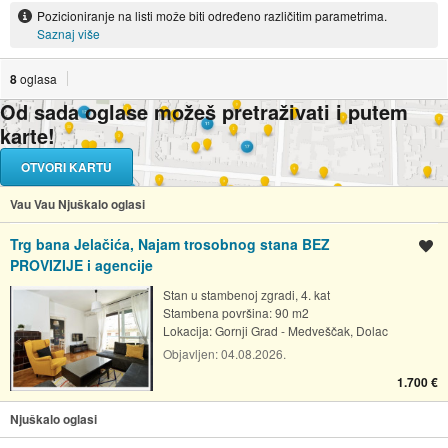
Pozicioniranje na listi može biti određeno različitim parametrima.
Saznaj više
8
oglasa
Od sada oglase možeš pretraživati i putem
karte!
OTVORI KARTU
Vau Vau Njuškalo oglasi
Trg bana Jelačića, Najam trosobnog stana BEZ
Spremi oglas
PROVIZIJE i agencije
Stan u stambenoj zgradi, 4. kat
Stambena površina: 90 m2
Lokacija:
Gornji Grad - Medveščak, Dolac
Objavljen:
04.08.2026.
1.700 €
Njuškalo oglasi