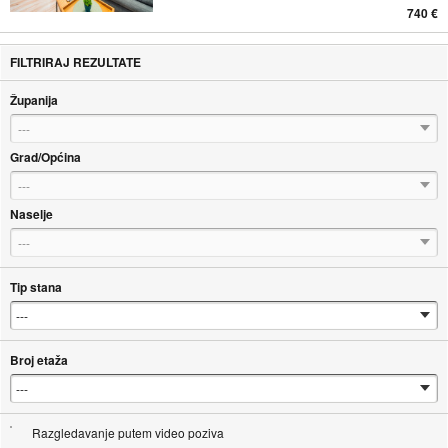
740 €
FILTRIRAJ REZULTATE
Županija
---
Grad/Općina
---
Naselje
---
Tip stana
Broj etaža
Razgledavanje putem video poziva