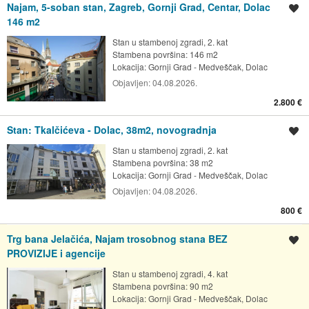
Najam, 5-soban stan, Zagreb, Gornji Grad, Centar, Dolac
Spremi oglas
146 m2
Stan u stambenoj zgradi, 2. kat
Stambena površina: 146 m2
Lokacija:
Gornji Grad - Medveščak, Dolac
Objavljen:
04.08.2026.
2.800 €
Stan: Tkalčićeva - Dolac, 38m2, novogradnja
Spremi oglas
Stan u stambenoj zgradi, 2. kat
Stambena površina: 38 m2
Lokacija:
Gornji Grad - Medveščak, Dolac
Objavljen:
04.08.2026.
800 €
Trg bana Jelačića, Najam trosobnog stana BEZ
Spremi oglas
PROVIZIJE i agencije
Stan u stambenoj zgradi, 4. kat
Stambena površina: 90 m2
Lokacija:
Gornji Grad - Medveščak, Dolac