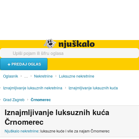
Hrana i piće
Turistički smještaj
Poslovi
Njuškalo naslovnica
PREDAJ OGLAS
Oglasnik
…
Nekretnine
Luksuzne nekretnine
Iznajmljivanje luksuznih nekretnina
Iznajmljivanje luksuznih kuća
Grad Zagreb
Črnomerec
Iznajmljivanje luksuznih kuća
Črnomerec
Njuškalo nekretnine
: luksuzne kuće i vile za najam Črnomerec