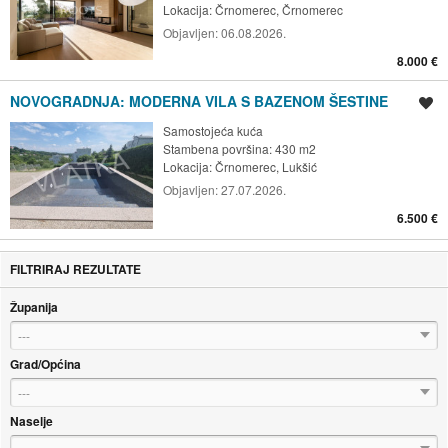
Lokacija:
Črnomerec, Črnomerec
Objavljen:
06.08.2026.
8.000 €
NOVOGRADNJA: MODERNA VILA S BAZENOM ŠESTINE
Spremi oglas
Samostojeća kuća
Stambena površina: 430 m2
Lokacija:
Črnomerec, Lukšić
Objavljen:
27.07.2026.
6.500 €
FILTRIRAJ REZULTATE
Županija
---
Grad/Općina
---
Naselje