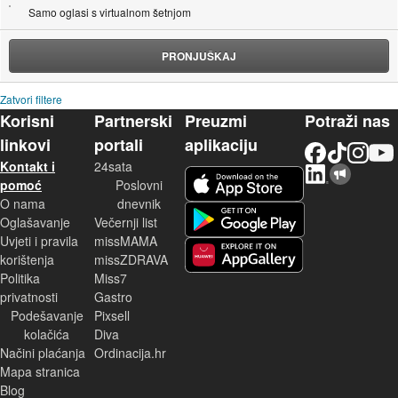
Samo oglasi s virtualnom šetnjom
PRONJUŠKAJ
Zatvori filtere
Korisni
Partnerski
Preuzmi
Potraži nas
linkovi
portali
aplikaciju
Facebook
TikTok
Instagram
YouTu
Kontakt i
24sata
LinkedIn
Njuškalo blog
iOS aplikacija
pomoć
Poslovni
O nama
dnevnik
Android aplikacija
Oglašavanje
Večernji list
Uvjeti i pravila
missMAMA
korištenja
missZDRAVA
Huawei aplikacija
Politika
Miss7
privatnosti
Gastro
Podešavanje
Pixsell
kolačića
Diva
Načini plaćanja
Ordinacija.hr
Mapa stranica
Blog