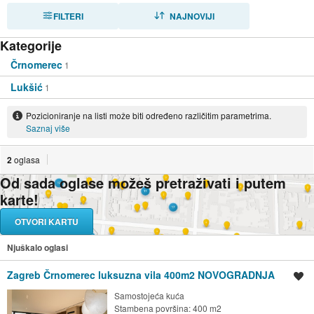
FILTERI
SORTIRAJ
NAJNOVIJI
Kategorije
Črnomerec
1
Lukšić
1
Pozicioniranje na listi može biti određeno različitim parametrima.
Saznaj više
2
oglasa
Od sada oglase možeš pretraživati i putem
karte!
OTVORI KARTU
Njuškalo oglasi
Zagreb Črnomerec luksuzna vila 400m2 NOVOGRADNJA
Spremi oglas
Samostojeća kuća
Stambena površina: 400 m2