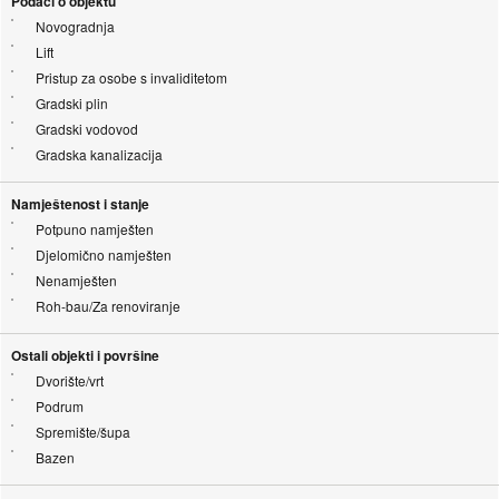
Podaci o objektu
Novogradnja
Lift
Pristup za osobe s invaliditetom
Gradski plin
Gradski vodovod
Gradska kanalizacija
Namještenost i stanje
Potpuno namješten
Djelomično namješten
Nenamješten
Roh-bau/Za renoviranje
Ostali objekti i površine
Dvorište/vrt
Podrum
Spremište/šupa
Bazen