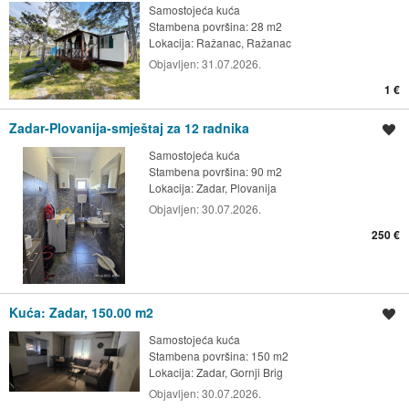
Samostojeća kuća
Stambena površina: 28 m2
Lokacija:
Ražanac, Ražanac
Objavljen:
31.07.2026.
1 €
Zadar-Plovanija-smještaj za 12 radnika
Spremi oglas
Samostojeća kuća
Stambena površina: 90 m2
Lokacija:
Zadar, Plovanija
Objavljen:
30.07.2026.
250 €
Kuća: Zadar, 150.00 m2
Spremi oglas
Samostojeća kuća
Stambena površina: 150 m2
Lokacija:
Zadar, Gornji Brig
Objavljen:
30.07.2026.