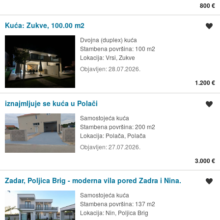
800 €
Kuća: Zukve, 100.00 m2
Spremi oglas
Dvojna (duplex) kuća
Stambena površina: 100 m2
Lokacija:
Vrsi, Zukve
Objavljen:
28.07.2026.
1.200 €
iznajmljuje se kuća u Polači
Spremi oglas
Samostojeća kuća
Stambena površina: 200 m2
Lokacija:
Polača, Polača
Objavljen:
27.07.2026.
3.000 €
Zadar, Poljica Brig - moderna vila pored Zadra i Nina.
Spremi oglas
Samostojeća kuća
Stambena površina: 137 m2
Lokacija:
Nin, Poljica Brig