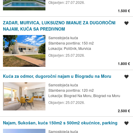
Objavljen:
27.07.2026.
1.500 €
ZADAR, MURVICA, LUKSUZNO IMANJE ZA DUGOROČNI
Spremi oglas
NAJAM, KUĆA SA PREDIVNOM
Samostojeća kuća
Stambena površina: 150 m2
Lokacija:
Poličnik, Murvica
Objavljen:
25.07.2026.
1.800 €
Kuća za odmor, dugoročni najam u Biogradu na Moru
Spremi oglas
Samostojeća kuća
Stambena površina: 120 m2
Lokacija:
Biograd Na Moru, Biograd na Moru
Objavljen:
25.07.2026.
2.500 €
Najam, Sukošan, kuća 150m2 s 500m2 okućnice, parking
Spremi oglas
Samostojeća kuća