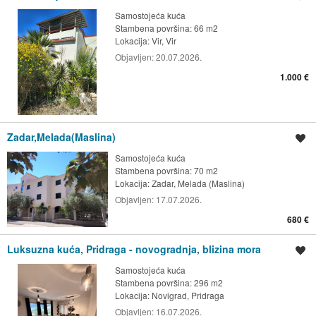
Samostojeća kuća
Stambena površina: 66 m2
Lokacija:
Vir, Vir
Objavljen:
20.07.2026.
1.000 €
Zadar,Melada(Maslina)
Spremi oglas
Samostojeća kuća
Stambena površina: 70 m2
Lokacija:
Zadar, Melada (Maslina)
Objavljen:
17.07.2026.
680 €
Luksuzna kuća, Pridraga - novogradnja, blizina mora
Spremi oglas
Samostojeća kuća
Stambena površina: 296 m2
Lokacija:
Novigrad, Pridraga
Objavljen:
16.07.2026.