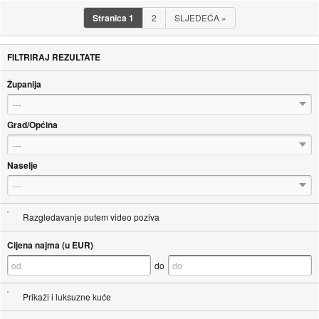
Stranica
1
2
SLJEDEĆA
»
FILTRIRAJ REZULTATE
Županija
---
Grad/Općina
---
Naselje
---
Razgledavanje putem video poziva
Cijena najma (u EUR)
do
Prikaži i luksuzne kuće