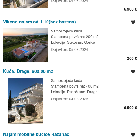
Objavljen:
06.08.2026.
6.900 €
Vikend najam od 1.10(bez bazena)
Spremi oglas
Samostojeća kuća
Stambena površina: 200 m2
Lokacija:
Sukošan, Gorica
Objavljen:
05.08.2026.
260 €
Kuća: Drage, 600.00 m2
Spremi oglas
Samostojeća kuća
Stambena površina: 400 m2
Lokacija:
Pakoštane, Drage
Objavljen:
04.08.2026.
6.500 €
Najam mobilne kućice Ražanac
Spremi oglas