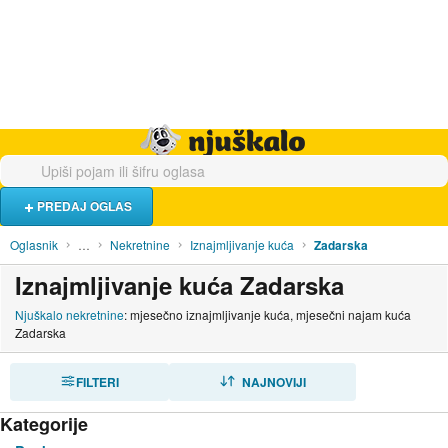
Hrana i piće
Turistički smještaj
Poslovi
Njuškalo naslovnica
PREDAJ OGLAS
Oglasnik
…
Nekretnine
Iznajmljivanje kuća
Zadarska
Iznajmljivanje kuća Zadarska
Njuškalo nekretnine
: mjesečno iznajmljivanje kuća, mjesečni najam kuća
Zadarska
FILTERI
SORTIRAJ
NAJNOVIJI
Kategorije