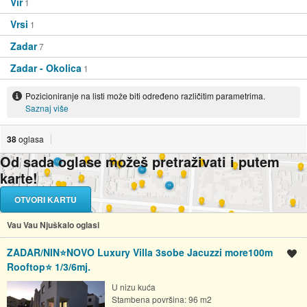
Vir
1
Vrsi
1
Zadar
7
Zadar - Okolica
1
Pozicioniranje na listi može biti određeno različitim parametrima.
Saznaj više
38
oglasa
Od sada oglase možeš pretraživati i putem
karte!
OTVORI KARTU
Vau Vau Njuškalo oglasi
ZADAR/NIN⭐️NOVO Luxury Villa 3sobe Jacuzzi more100m
Spremi oglas
Rooftop⭐️ 1/3/6mj.
U nizu kuća
Stambena površina: 96 m2