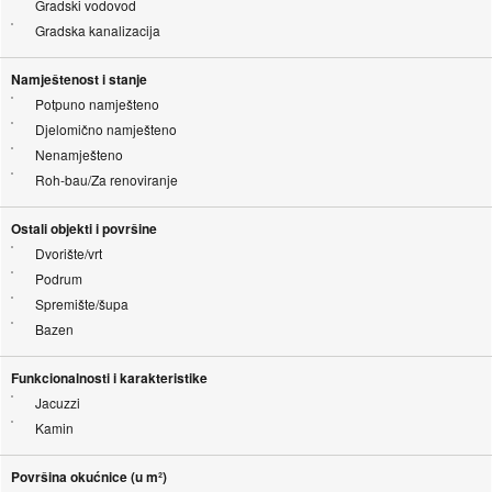
Gradski vodovod
Gradska kanalizacija
Namještenost i stanje
Potpuno namješteno
Djelomično namješteno
Nenamješteno
Roh-bau/Za renoviranje
Ostali objekti i površine
Dvorište/vrt
Podrum
Spremište/šupa
Bazen
Funkcionalnosti i karakteristike
Jacuzzi
Kamin
Površina okućnice (u m²)