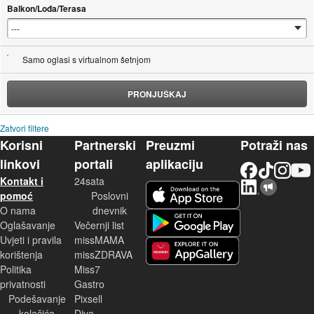
Balkon/Lođa/Terasa
Samo oglasi s virtualnom šetnjom
PRONJUŠKAJ
Zatvori filtere
Korisni
Partnerski
Preuzmi
Potraži nas
linkovi
portali
aplikaciju
Facebook
TikTok
Instagram
YouTu
Kontakt i
24sata
LinkedIn
Njuškalo blog
iOS aplikacija
pomoć
Poslovni
O nama
dnevnik
Android aplikacija
Oglašavanje
Večernji list
Uvjeti i pravila
missMAMA
korištenja
missZDRAVA
Huawei aplikacija
Politika
Miss7
privatnosti
Gastro
Podešavanje
Pixsell
kolačića
Diva