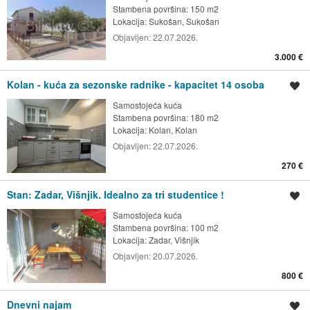
Stambena površina: 150 m2
Lokacija:
Sukošan, Sukošan
Objavljen:
22.07.2026.
3.000 €
Kolan - kuća za sezonske radnike - kapacitet 14 osoba
Spremi oglas
Samostojeća kuća
Stambena površina: 180 m2
Lokacija:
Kolan, Kolan
Objavljen:
22.07.2026.
270 €
Stan: Zadar, Višnjik. Idealno za tri studentice !
Spremi oglas
Samostojeća kuća
Stambena površina: 100 m2
Lokacija:
Zadar, Višnjik
Objavljen:
20.07.2026.
800 €
Dnevni najam
Spremi oglas