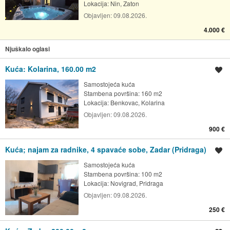
Lokacija:
Nin, Zaton
Objavljen:
09.08.2026.
4.000 €
Njuškalo oglasi
Kuća: Kolarina, 160.00 m2
Spremi oglas
Samostojeća kuća
Stambena površina: 160 m2
Lokacija:
Benkovac, Kolarina
Objavljen:
09.08.2026.
900 €
Kuća; najam za radnike, 4 spavaće sobe, Zadar (Pridraga)
Spremi oglas
Samostojeća kuća
Stambena površina: 100 m2
Lokacija:
Novigrad, Pridraga
Objavljen:
09.08.2026.
250 €