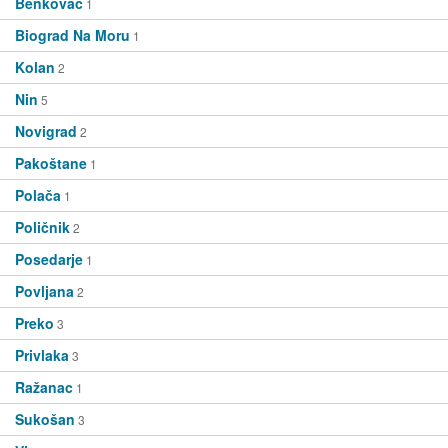
Benkovac
1
Biograd Na Moru
1
Kolan
2
Nin
5
Novigrad
2
Pakoštane
1
Polača
1
Poličnik
2
Posedarje
1
Povljana
2
Preko
3
Privlaka
3
Ražanac
1
Sukošan
3