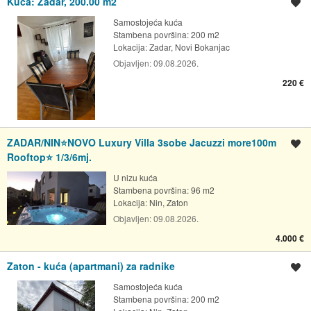
Kuća: Zadar, 200.00 m2
Spremi oglas
Samostojeća kuća
Stambena površina: 200 m2
Lokacija:
Zadar, Novi Bokanjac
Objavljen:
09.08.2026.
220 €
ZADAR/NIN⭐️NOVO Luxury Villa 3sobe Jacuzzi more100m
Spremi oglas
Rooftop⭐️ 1/3/6mj.
U nizu kuća
Stambena površina: 96 m2
Lokacija:
Nin, Zaton
Objavljen:
09.08.2026.
4.000 €
Zaton - kuća (apartmani) za radnike
Spremi oglas
Samostojeća kuća
Stambena površina: 200 m2