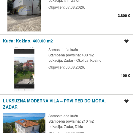
Lokacija:
Nin, Zaton
Objavljen:
07.08.2026.
3.800 €
Kuća: Kožino, 400.00 m2
Spremi oglas
Samostojeća kuća
Stambena površina: 400 m2
Lokacija:
Zadar - Okolica, Kožino
Objavljen:
06.08.2026.
100 €
LUKSUZNA MODERNA VILA – PRVI RED DO MORA,
Spremi oglas
ZADAR
Samostojeća kuća
Stambena površina: 210 m2
Lokacija:
Zadar, Diklo