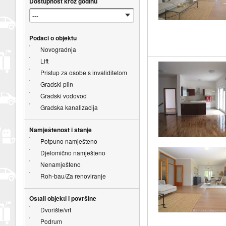
Dostupnost kroz godinu
Podaci o objektu
Novogradnja
Lift
Pristup za osobe s invaliditetom
Gradski plin
Gradski vodovod
Gradska kanalizacija
Namještenost i stanje
Potpuno namješteno
Djelomično namješteno
Nenamješteno
Roh-bau/Za renoviranje
Ostali objekti i površine
Dvorište/vrt
Podrum