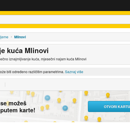
ljeme
Mlinovi
je kuća Mlinovi
sečno iznajmljivanje kuća, mjesečni najam kuća Mlinovi
može biti određeno različitim parametrima.
Saznaj više
ase možeš
OTVORI KART
i putem karte!