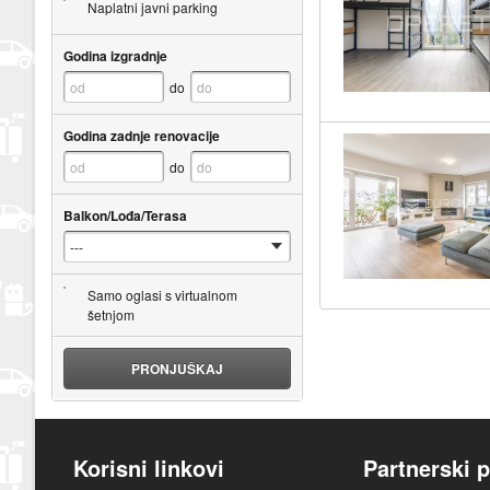
Naplatni javni parking
Godina izgradnje
do
Godina zadnje renovacije
do
Balkon/Lođa/Terasa
Samo oglasi s virtualnom
šetnjom
PRONJUŠKAJ
Korisni linkovi
Partnerski p