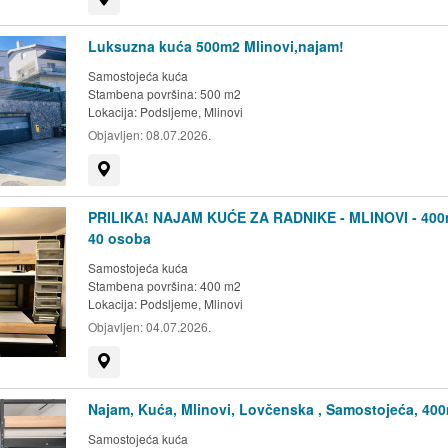
Luksuzna kuća 500m2 Mlinovi,najam!
Samostojeća kuća
Stambena površina: 500 m2
Lokacija:
Podsljeme, Mlinovi
Objavljen:
08.07.2026.
Prikaži na mapi
PRILIKA! NAJAM KUĆE ZA RADNIKE - MLINOVI - 400
40 osoba
Samostojeća kuća
Stambena površina: 400 m2
Lokacija:
Podsljeme, Mlinovi
Objavljen:
04.07.2026.
Prikaži na mapi
Najam, Kuća, Mlinovi, Lovčenska , Samostojeća, 40
Samostojeća kuća