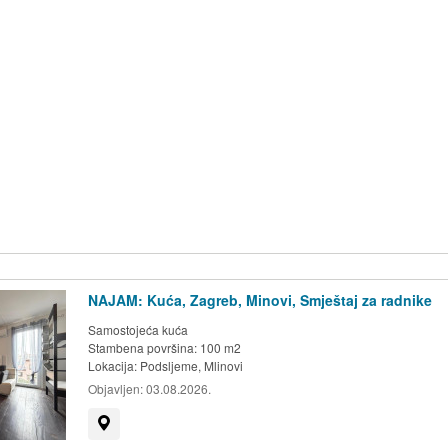
NAJAM: Kuća, Zagreb, Minovi, Smještaj za radnike
Samostojeća kuća
Stambena površina: 100 m2
Lokacija:
Podsljeme, Mlinovi
Objavljen:
03.08.2026.
Prikaži na mapi