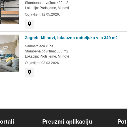
Stambena površina: 400 m2
Lokacija:
Podsljeme, Mlinovi
Objavljen:
12.05.2026.
Prikaži na mapi
Zagreb, Mlinovi, luksuzna obiteljska vila 340 m2
Samostojeća kuća
Stambena površina: 300 m2
Lokacija:
Podsljeme, Mlinovi
Objavljen:
03.03.2026.
Prikaži na mapi
ortali
Preuzmi aplikaciju
Pot