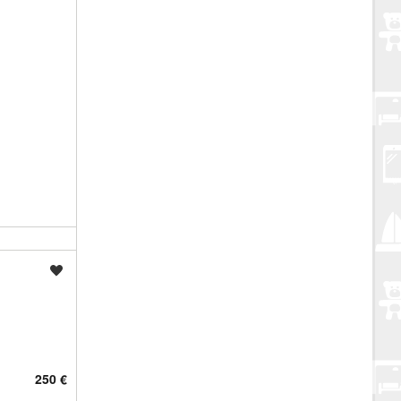
Spremi oglas
250 €