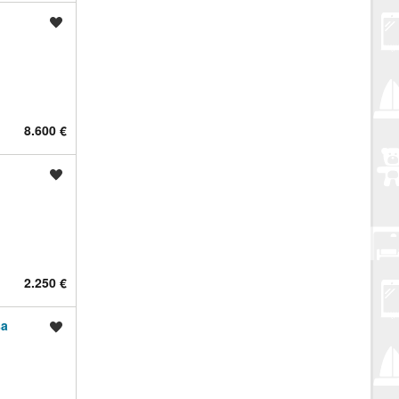
Spremi oglas
8.600 €
Spremi oglas
2.250 €
sa
Spremi oglas