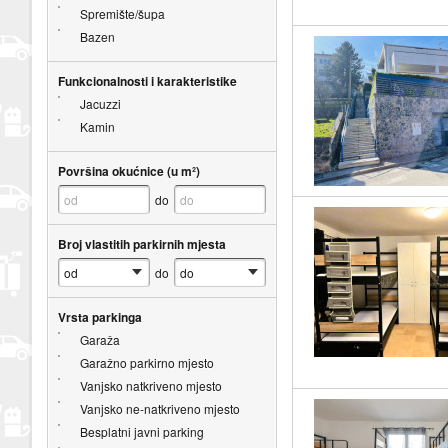
Spremište/šupa
Bazen
Funkcionalnosti i karakteristike
Jacuzzi
Kamin
Površina okućnice (u m²)
do
Broj vlastitih parkirnih mjesta
do
Vrsta parkinga
Garaža
Garažno parkirno mjesto
Vanjsko natkriveno mjesto
Vanjsko ne-natkriveno mjesto
Besplatni javni parking