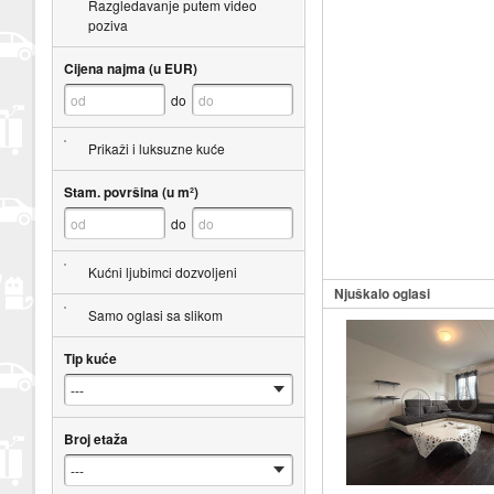
Razgledavanje putem video
poziva
Cijena najma (u EUR)
do
Prikaži i luksuzne kuće
Stam. površina (u m²)
do
Kućni ljubimci dozvoljeni
Njuškalo oglasi
Samo oglasi sa slikom
Tip kuće
Broj etaža