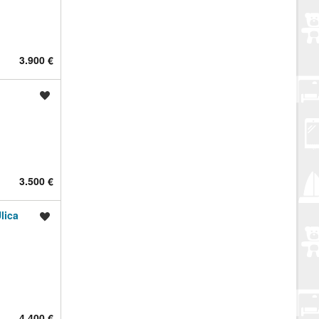
3.900 €
Spremi oglas
3.500 €
lica
Spremi oglas
4.400 €