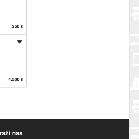
250 €
Spremi oglas
4.500 €
raži nas