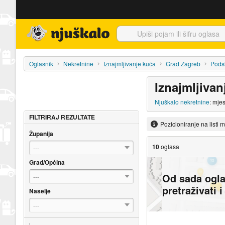
Njuškalo naslovnica
Oglasnik
Nekretnine
Iznajmljivanje kuća
Grad Zagreb
Pods
Iznajmljivan
Njuškalo nekretnine
: mje
FILTRIRAJ REZULTATE
Pozicioniranje na listi 
Županija
10
oglasa
---
Grad/Općina
Od sada ogl
---
pretraživati 
Naselje
---