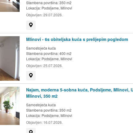
Stambena površina: 350 m2
Lokacija:
Podsljeme, Mlinovi
Objavljen:
29.07.2026.
Prikaži na mapi
Mlinovi - 6s obiteljska kuća s prelijepim pogledom
Samostojeća kuća
Stambena površina: 400 m2
Lokacija:
Podsljeme, Mlinovi
Objavljen:
25.07.2026.
Prikaži na mapi
Najam, moderna 5-sobna kuća, Podsljeme, Mlinovi, U
Mlinovi, 350 m2
Samostojeća kuća
Stambena površina: 350 m2
Lokacija:
Podsljeme, Mlinovi
Objavljen:
16.07.2026.
Prikaži na mapi