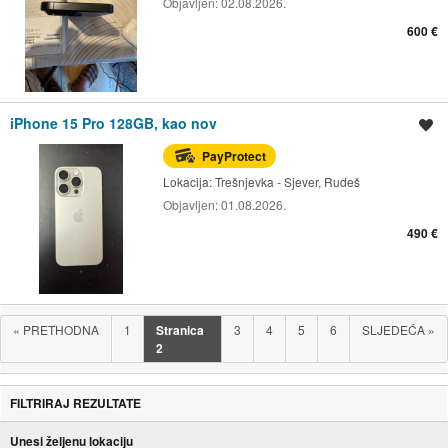
Objavljen:
02.08.2026.
600 €
iPhone 15 Pro 128GB, kao nov
Spremi oglas
PayProtect
Lokacija:
Trešnjevka - Sjever, Rudeš
Objavljen:
01.08.2026.
490 €
«
PRETHODNA
1
Stranica
3
4
5
6
SLJEDEĆA
»
2
FILTRIRAJ REZULTATE
Unesi željenu lokaciju