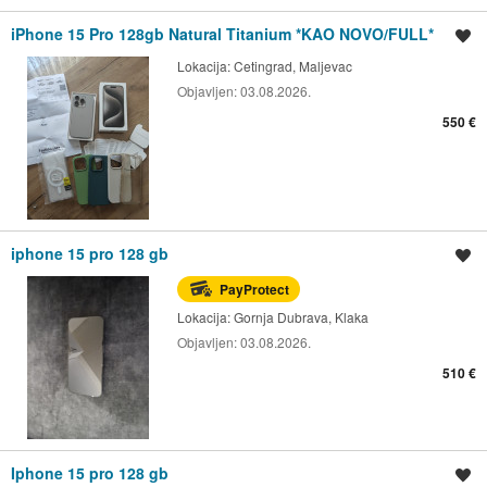
iPhone 15 Pro 128gb Natural Titanium *KAO NOVO/FULL*
Spremi oglas
Lokacija:
Cetingrad, Maljevac
Objavljen:
03.08.2026.
550 €
iphone 15 pro 128 gb
Spremi oglas
PayProtect
Lokacija:
Gornja Dubrava, Klaka
Objavljen:
03.08.2026.
510 €
Iphone 15 pro 128 gb
Spremi oglas