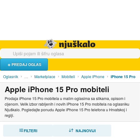
Hrana i piće
Turistički smještaj
Poslovi
Njuškalo naslovnica
PREDAJ OGLAS
Oglasnik
…
Marketplace
Mobiteli
Apple iPhone
iPhone 15 Pro
Apple iPhone 15 Pro mobiteli
Prodaja iPhone 15 Pro mobitela u malim oglasima sa slikama, opisom i
cijenom. Velik izbor rabljenih i novih iPhone 15 Pro mobitela na oglasniku
Njuškalo. Pogledajte ponudu Apple iPhone 15 Pro telefona u Hrvatskoj i
regiji.
FILTERI
SORTIRAJ
NAJNOVIJI