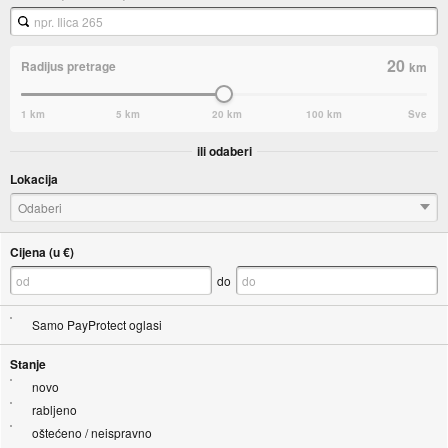
20
Radijus pretrage
km
1 km
5 km
20 km
100 km
Sve
ili odaberi
Lokacija
Odaberi
Cijena (u €)
do
Samo PayProtect oglasi
Stanje
novo
rabljeno
oštećeno / neispravno