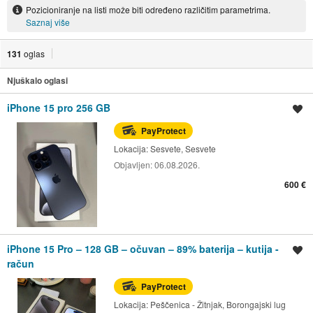
Pozicioniranje na listi može biti određeno različitim parametrima.
Saznaj više
131
oglas
Njuškalo oglasi
iPhone 15 pro 256 GB
Spremi oglas
PayProtect
Lokacija:
Sesvete, Sesvete
Objavljen:
06.08.2026.
600 €
iPhone 15 Pro – 128 GB – očuvan – 89% baterija – kutija -
Spremi oglas
račun
PayProtect
Lokacija:
Peščenica - Žitnjak, Borongajski lug