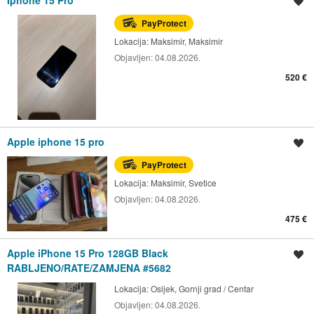
Spremi oglas
PayProtect
Lokacija:
Maksimir, Maksimir
Objavljen:
04.08.2026.
520 €
Apple iphone 15 pro
Spremi oglas
PayProtect
Lokacija:
Maksimir, Svetice
Objavljen:
04.08.2026.
475 €
Apple iPhone 15 Pro 128GB Black
Spremi oglas
RABLJENO/RATE/ZAMJENA #5682
Lokacija:
Osijek, Gornji grad / Centar
Objavljen:
04.08.2026.