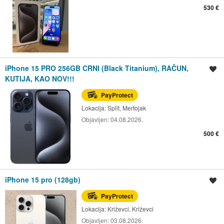
530 €
iPhone 15 PRO 256GB CRNI (Black Titanium), RAČUN,
Spremi oglas
KUTIJA, KAO NOV!!!
PayProtect
Lokacija:
Split, Mertojak
Objavljen:
04.08.2026.
500 €
iPhone 15 pro (128gb)
Spremi oglas
PayProtect
Lokacija:
Križevci, Križevci
Objavljen:
03.08.2026.