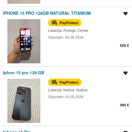
IPHONE 15 PRO 128GB NATURAL TITANIUM
Spremi oglas
PayProtect
Lokacija:
Požega, Centar
Objavljen:
04.08.2026.
550 €
Iphon 15 pro 128 GB
Spremi oglas
PayProtect
Lokacija:
Našice, Našice
Objavljen:
04.08.2026.
490 €
Iphone 15 Pro