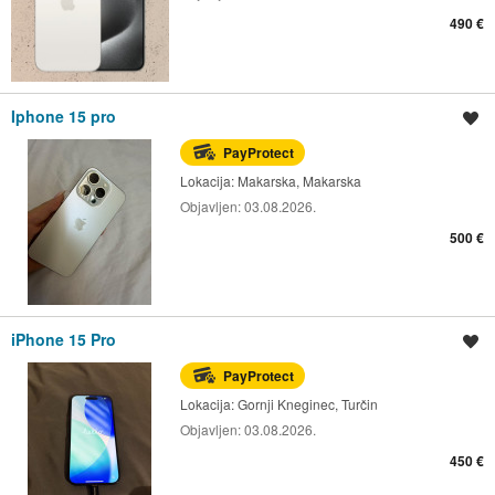
490 €
Iphone 15 pro
Spremi oglas
PayProtect
Lokacija:
Makarska, Makarska
Objavljen:
03.08.2026.
500 €
iPhone 15 Pro
Spremi oglas
PayProtect
Lokacija:
Gornji Kneginec, Turčin
Objavljen:
03.08.2026.
450 €