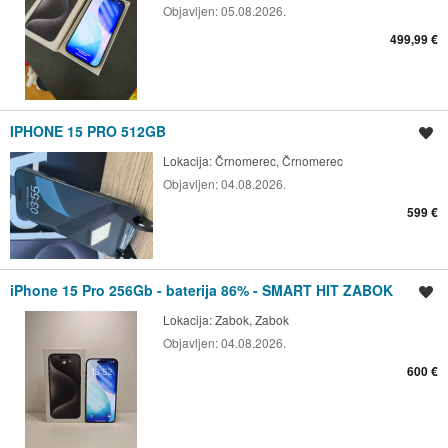
Objavljen:
05.08.2026.
499,99 €
IPHONE 15 PRO 512GB
Spremi oglas
Lokacija:
Črnomerec, Črnomerec
Objavljen:
04.08.2026.
599 €
iPhone 15 Pro 256Gb - baterija 86% - SMART HIT ZABOK
Spremi oglas
Lokacija:
Zabok, Zabok
Objavljen:
04.08.2026.
600 €