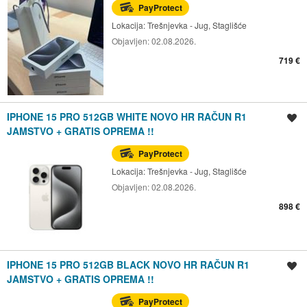
PayProtect
Lokacija:
Trešnjevka - Jug, Staglišće
Objavljen:
02.08.2026.
719 €
IPHONE 15 PRO 512GB WHITE NOVO HR RAČUN R1
Spremi oglas
JAMSTVO + GRATIS OPREMA !!
PayProtect
Lokacija:
Trešnjevka - Jug, Staglišće
Objavljen:
02.08.2026.
898 €
IPHONE 15 PRO 512GB BLACK NOVO HR RAČUN R1
Spremi oglas
JAMSTVO + GRATIS OPREMA !!
PayProtect