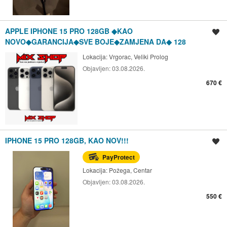
APPLE IPHONE 15 PRO 128GB ◆KAO
Spremi oglas
NOVO◆GARANCIJA◆SVE BOJE◆ZAMJENA DA◆ 128
Lokacija:
Vrgorac, Veliki Prolog
Objavljen:
03.08.2026.
670 €
IPHONE 15 PRO 128GB, KAO NOV!!!
Spremi oglas
PayProtect
Lokacija:
Požega, Centar
Objavljen:
03.08.2026.
550 €