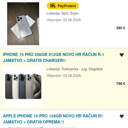
PayProtect
Lokacija:
Split, Žnjan
Objavljen:
02.08.2026.
380 €
IPHONE 15 PRO 256GB 512GB NOVO HR RAČUN R-1
Spremi oglas
JAMSTVO + GRATIS CHARGER!!
Lokacija:
Trešnjevka - Jug, Staglišće
Objavljen:
02.08.2026.
798 €
APPLE IPHONE 15 PRO 128GB NOVO HR RAČUN R1
Spremi oglas
JAMSTVO + GRATIS OPREMA !!