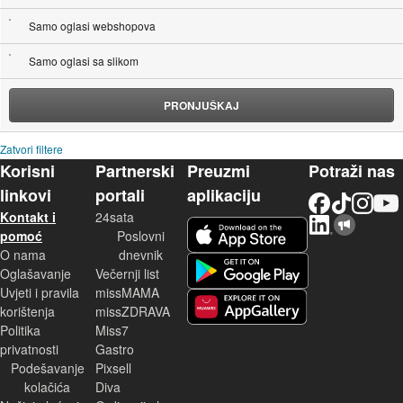
Samo oglasi webshopova
Samo oglasi sa slikom
PRONJUŠKAJ
Zatvori filtere
Korisni
Partnerski
Preuzmi
Potraži nas
linkovi
portali
aplikaciju
Facebook
TikTok
Instagram
YouTu
Kontakt i
24sata
LinkedIn
Njuškalo blog
iOS aplikacija
pomoć
Poslovni
O nama
dnevnik
Android aplikacija
Oglašavanje
Večernji list
Uvjeti i pravila
missMAMA
korištenja
missZDRAVA
Huawei aplikacija
Politika
Miss7
privatnosti
Gastro
Podešavanje
Pixsell
kolačića
Diva