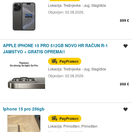
Lokacija:
Trešnjevka - Jug, Staglišće
Objavljen:
02.08.2026.
899 €
APPLE IPHONE 15 PRO 512GB NOVO HR RAČUN R-1
Spremi oglas
JAMSTVO + GRATIS OPREMA!!
PayProtect
Lokacija:
Trešnjevka - Jug, Staglišće
Objavljen:
02.08.2026.
898 €
Iphone 15 pro 256gb
Spremi oglas
PayProtect
Lokacija:
Primošten, Primošten