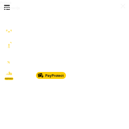
Prijava
Otvori meni
Registracija
Sve kategorije
Auto Moto Nautika
Nekretnine
Katalozi
Marketplace
PayProtect
Od glave do pete
Sport i oprema
Sve za dom
Dječji svijet