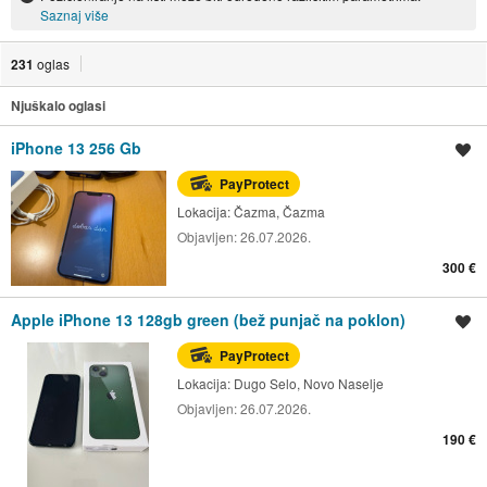
Saznaj više
231
oglas
Njuškalo oglasi
iPhone 13 256 Gb
Spremi oglas
PayProtect
Lokacija:
Čazma, Čazma
Objavljen:
26.07.2026.
300 €
Apple iPhone 13 128gb green (bež punjač na poklon)
Spremi oglas
PayProtect
Lokacija:
Dugo Selo, Novo Naselje
Objavljen:
26.07.2026.
190 €