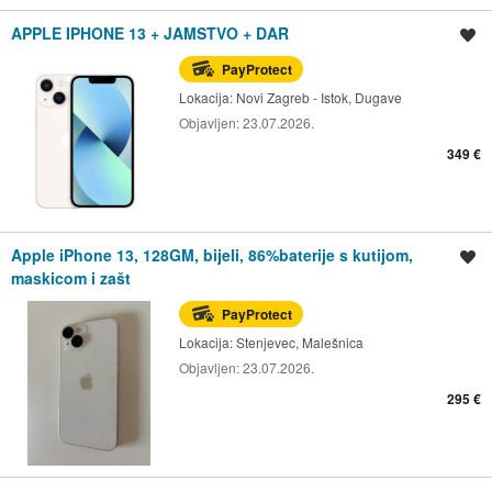
APPLE IPHONE 13 + JAMSTVO + DAR
Spremi oglas
PayProtect
Lokacija:
Novi Zagreb - Istok, Dugave
Objavljen:
23.07.2026.
349 €
Apple iPhone 13, 128GM, bijeli, 86%baterije s kutijom,
Spremi oglas
maskicom i zašt
PayProtect
Lokacija:
Stenjevec, Malešnica
Objavljen:
23.07.2026.
295 €