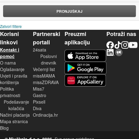
PRONJUŠKAJ
Zatvori filtere
Korisni
Partnerski
Preuzmi
Potraži nas
linkovi
portali
aplikaciju
Facebook
TikTok
Instagram
YouTu
Kontakt i
24sata
LinkedIn
Njuškalo blog
iOS aplikacija
pomoć
Poslovni
O nama
dnevnik
Android aplikacija
Oglašavanje
Večernji list
Uvjeti i pravila
missMAMA
korištenja
missZDRAVA
Huawei aplikacija
Politika
Miss7
privatnosti
Gastro
Podešavanje
Pixsell
kolačića
Diva
Načini plaćanja
Ordinacija.hr
Mapa stranica
Blog
© Njuškalo d.o.o. 2026.
Sva prava pridržana.