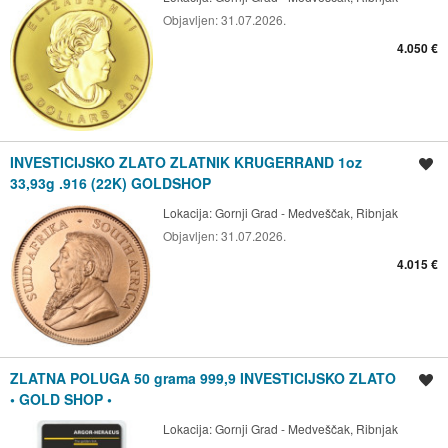
Objavljen:
31.07.2026.
4.050 €
INVESTICIJSKO ZLATO ZLATNIK KRUGERRAND 1oz
Spremi oglas
33,93g .916 (22K) GOLDSHOP
Lokacija:
Gornji Grad - Medveščak, Ribnjak
Objavljen:
31.07.2026.
4.015 €
ZLATNA POLUGA 50 grama 999,9 INVESTICIJSKO ZLATO
Spremi oglas
• GOLD SHOP •
Lokacija:
Gornji Grad - Medveščak, Ribnjak