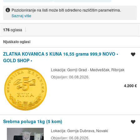
Pozicioniranje na listi može biti određeno različitim parametrima.
Saznaj više
176
oglasa
Njuškalo oglasi
ZLATNA KOVANICA 5 KUNA 16,55 grama 999,9 NOVO •
Spremi oglas
GOLD SHOP •
Lokacija:
Gornji Grad - Medveščak, Ribnjak
Objavljen:
06.08.2026.
4.200 €
Srebrna poluga 1kg (5 kom)
Spremi oglas
Lokacija:
Gornja Dubrava, Novaki
Objavljen:
06.08.2026.