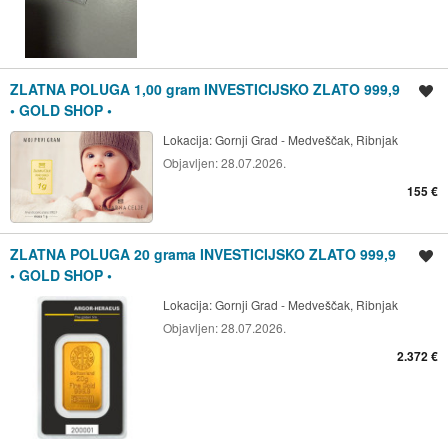
ZLATNA POLUGA 1,00 gram INVESTICIJSKO ZLATO 999,9
Spremi oglas
• GOLD SHOP •
Lokacija:
Gornji Grad - Medveščak, Ribnjak
Objavljen:
28.07.2026.
155 €
ZLATNA POLUGA 20 grama INVESTICIJSKO ZLATO 999,9
Spremi oglas
• GOLD SHOP •
Lokacija:
Gornji Grad - Medveščak, Ribnjak
Objavljen:
28.07.2026.
2.372 €