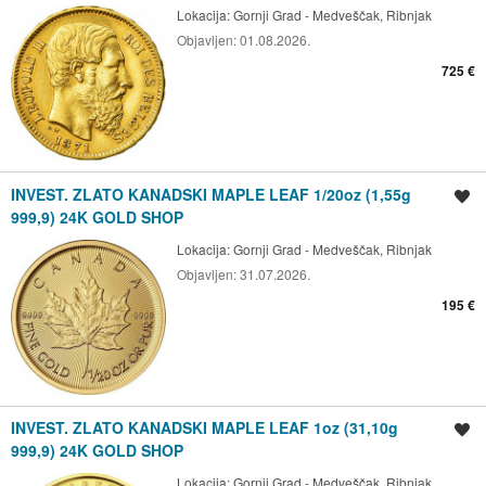
Lokacija:
Gornji Grad - Medveščak, Ribnjak
Objavljen:
01.08.2026.
725 €
INVEST. ZLATO KANADSKI MAPLE LEAF 1/20oz (1,55g
Spremi oglas
999,9) 24K GOLD SHOP
Lokacija:
Gornji Grad - Medveščak, Ribnjak
Objavljen:
31.07.2026.
195 €
INVEST. ZLATO KANADSKI MAPLE LEAF 1oz (31,10g
Spremi oglas
999,9) 24K GOLD SHOP
Lokacija:
Gornji Grad - Medveščak, Ribnjak