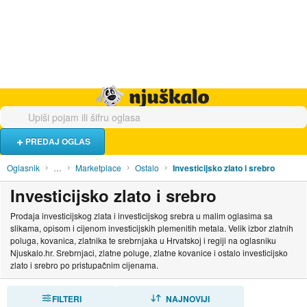
Hrana i piće
Turistički smještaj
Poslovi
Njuškalo naslovnica
PREDAJ OGLAS
Oglasnik
…
Marketplace
Ostalo
Investicijsko zlato i srebro
Investicijsko zlato i srebro
Prodaja investicijskog zlata i investicijskog srebra u malim oglasima sa
slikama, opisom i cijenom investicijskih plemenitih metala. Velik izbor zlatnih
poluga, kovanica, zlatnika te srebrnjaka u Hrvatskoj i regiji na oglasniku
Njuskalo.hr. Srebrnjaci, zlatne poluge, zlatne kovanice i ostalo investicijsko
zlato i srebro po pristupačnim cijenama.
FILTERI
SORTIRAJ
NAJNOVIJI