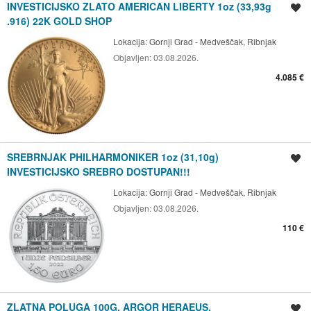
INVESTICIJSKO ZLATO AMERICAN LIBERTY 1oz (33,93g
Spremi oglas
.916) 22K GOLD SHOP
Lokacija:
Gornji Grad - Medveščak, Ribnjak
Objavljen:
03.08.2026.
4.085 €
SREBRNJAK PHILHARMONIKER 1oz (31,10g)
Spremi oglas
INVESTICIJSKO SREBRO DOSTUPAN!!!
Lokacija:
Gornji Grad - Medveščak, Ribnjak
Objavljen:
03.08.2026.
110 €
ZLATNA POLUGA 100G, ARGOR HERAEUS,
Spremi oglas