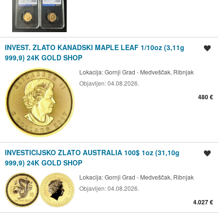
INVEST. ZLATO KANADSKI MAPLE LEAF 1/10oz (3,11g
Spremi oglas
999,9) 24K GOLD SHOP
Lokacija:
Gornji Grad - Medveščak, Ribnjak
Objavljen:
04.08.2026.
480 €
INVESTICIJSKO ZLATO AUSTRALIA 100$ 1oz (31,10g
Spremi oglas
999,9) 24K GOLD SHOP
Lokacija:
Gornji Grad - Medveščak, Ribnjak
Objavljen:
04.08.2026.
4.027 €