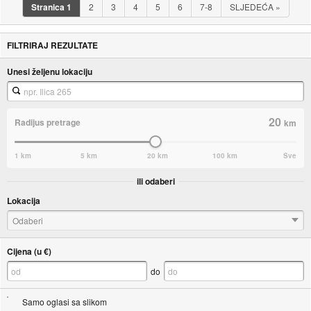
Stranica
1
2
3
4
5
6
7-8
SLJEDEĆA
»
FILTRIRAJ REZULTATE
Unesi željenu lokaciju
20
Radijus pretrage
km
1 km
5 km
20 km
100 km
Sve
ili odaberi
Lokacija
Odaberi
Cijena (u €)
do
Samo oglasi sa slikom