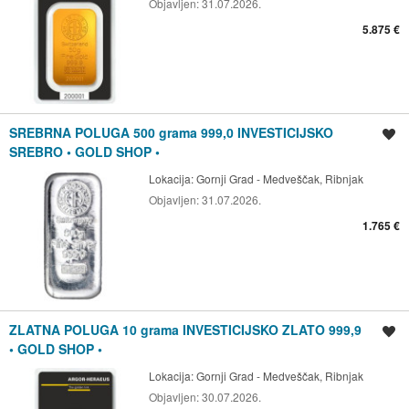
Objavljen:
31.07.2026.
5.875 €
SREBRNA POLUGA 500 grama 999,0 INVESTICIJSKO
Spremi oglas
SREBRO • GOLD SHOP •
Lokacija:
Gornji Grad - Medveščak, Ribnjak
Objavljen:
31.07.2026.
1.765 €
ZLATNA POLUGA 10 grama INVESTICIJSKO ZLATO 999,9
Spremi oglas
• GOLD SHOP •
Lokacija:
Gornji Grad - Medveščak, Ribnjak
Objavljen:
30.07.2026.