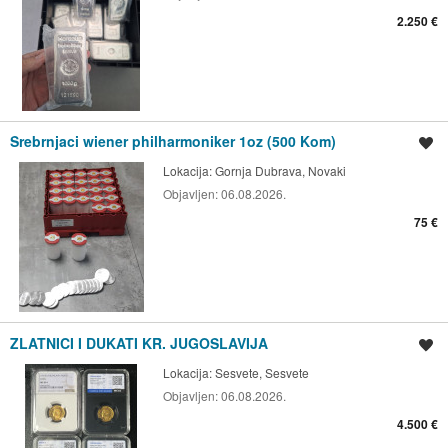
2.250 €
Srebrnjaci wiener philharmoniker 1oz (500 Kom)
Spremi oglas
Lokacija:
Gornja Dubrava, Novaki
Objavljen:
06.08.2026.
75 €
ZLATNICI I DUKATI KR. JUGOSLAVIJA
Spremi oglas
Lokacija:
Sesvete, Sesvete
Objavljen:
06.08.2026.
4.500 €