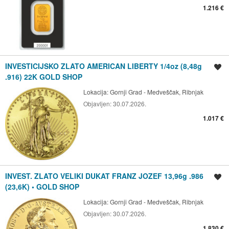
1.216 €
INVESTICIJSKO ZLATO AMERICAN LIBERTY 1/4oz (8,48g
Spremi oglas
.916) 22K GOLD SHOP
Lokacija:
Gornji Grad - Medveščak, Ribnjak
Objavljen:
30.07.2026.
1.017 €
INVEST. ZLATO VELIKI DUKAT FRANZ JOZEF 13,96g .986
Spremi oglas
(23,6K) • GOLD SHOP
Lokacija:
Gornji Grad - Medveščak, Ribnjak
Objavljen:
30.07.2026.
1.830 €