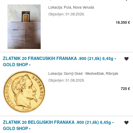
Lokacija:
Pula, Nova Veruda
Objavljen:
01.08.2026.
16.350 €
ZLATNIK 20 FRANCUSKIH FRANAKA .900 (21,6k) 6,45g •
Spremi oglas
GOLD SHOP •
Lokacija:
Gornji Grad - Medveščak, Ribnjak
Objavljen:
01.08.2026.
725 €
ZLATNIK 20 BELGIJSKIH FRANAKA .900 (21,6k) 6,45g •
Spremi oglas
GOLD SHOP •