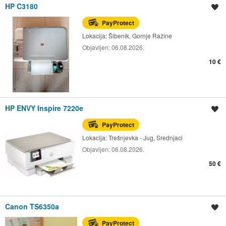
HP C3180
Spremi oglas
PayProtect
Lokacija:
Šibenik, Gornje Ražine
Objavljen:
06.08.2026.
10 €
HP ENVY Inspire 7220e
Spremi oglas
PayProtect
Lokacija:
Trešnjevka - Jug, Srednjaci
Objavljen:
06.08.2026.
50 €
Canon TS6350a
Spremi oglas
PayProtect