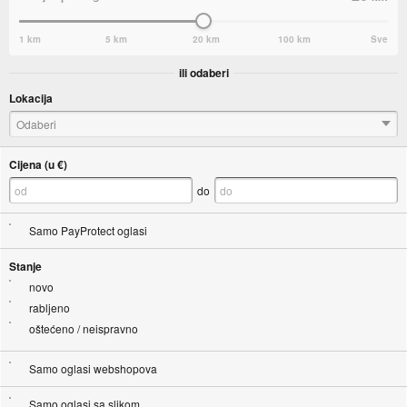
1 km
5 km
20 km
100 km
Sve
ili odaberi
Lokacija
Odaberi
Cijena (u €)
do
Samo PayProtect oglasi
Stanje
novo
rabljeno
oštećeno / neispravno
Samo oglasi webshopova
Samo oglasi sa slikom