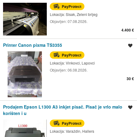
PayProtect
Lokacija:
Sisak, Zeleni brijeg
Objavljen:
07.08.2026.
4.400 €
Printer Canon pixma TS3355
Spremi oglas
PayProtect
Lokacija:
Vinkovci, Lapovci
Objavljen:
06.08.2026.
30 €
Prodajem Epson L1300 A3 inkjet pisač. Pisač je vrlo malo
Spremi oglas
korišten i u
PayProtect
Lokacija:
Varaždin, Hallers