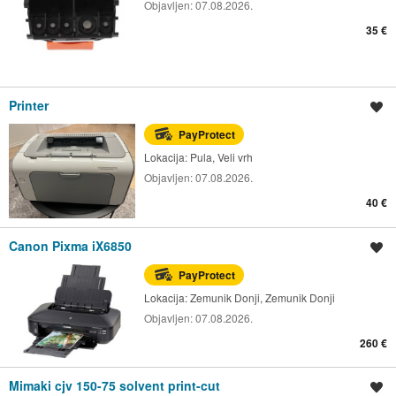
Objavljen:
07.08.2026.
35 €
Printer
Spremi oglas
PayProtect
Lokacija:
Pula, Veli vrh
Objavljen:
07.08.2026.
40 €
Canon Pixma iX6850
Spremi oglas
PayProtect
Lokacija:
Zemunik Donji, Zemunik Donji
Objavljen:
07.08.2026.
260 €
Mimaki cjv 150-75 solvent print-cut
Spremi oglas