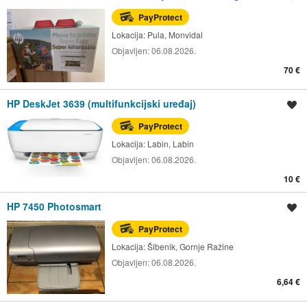
PayProtect
Lokacija:
Pula, Monvidal
Objavljen:
06.08.2026.
70 €
HP DeskJet 3639 (multifunkcijski uređaj)
Spremi oglas
PayProtect
Lokacija:
Labin, Labin
Objavljen:
06.08.2026.
10 €
HP 7450 Photosmart
Spremi oglas
PayProtect
Lokacija:
Šibenik, Gornje Ražine
Objavljen:
06.08.2026.
6,64 €