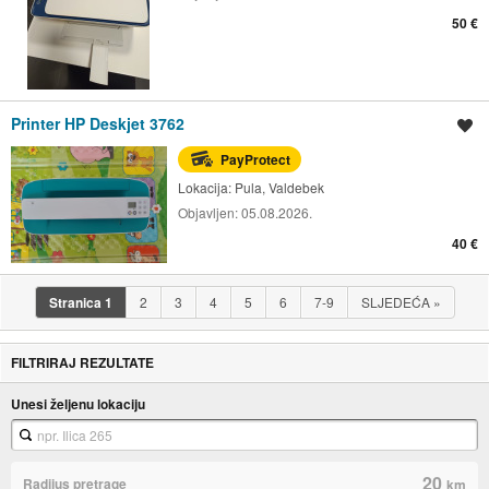
50 €
Printer HP Deskjet 3762
Spremi oglas
PayProtect
Lokacija:
Pula, Valdebek
Objavljen:
05.08.2026.
40 €
Stranica
1
2
3
4
5
6
7-9
SLJEDEĆA
»
FILTRIRAJ REZULTATE
Unesi željenu lokaciju
20
Radijus pretrage
km