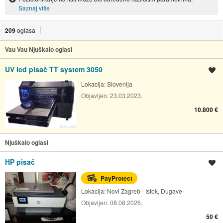
Saznaj više
209
oglasa
Vau Vau Njuškalo oglasi
UV led pisač TT system 3050
Spremi oglas
Lokacija:
Slovenija
Objavljen:
23.03.2023.
10.800 €
Njuškalo oglasi
HP pisač
Spremi oglas
PayProtect
Lokacija:
Novi Zagreb - Istok, Dugave
Objavljen:
08.08.2026.
50 €