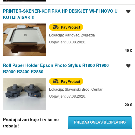
PRINTER-SKENER-KOPIRKA HP DESKJET WI-FI NOVO U
Spremi oglas
KUTIJI,VIŠAK !!
PayProtect
Lokacija:
Karlovac, Zvijezda
Objavljen:
08.08.2026.
45 €
Roll Paper Holder Epson Photo Stylus R1800 R1900
Spremi oglas
R2000 R2400 R2880
PayProtect
Lokacija:
Slavonski Brod, Centar
Objavljen:
07.08.2026.
20 €
Prodaj stvari koje ti više ne
PREDAJ OGLAS BESPLATNO
trebaju!