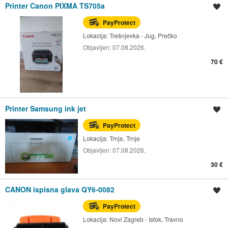
Printer Canon PIXMA TS705a
Spremi oglas
PayProtect
Lokacija:
Trešnjevka - Jug, Prečko
Objavljen:
07.08.2026.
70 €
Printer Samsung ink jet
Spremi oglas
PayProtect
Lokacija:
Trnje, Trnje
Objavljen:
07.08.2026.
30 €
CANON ispisna glava QY6-0082
Spremi oglas
PayProtect
Lokacija:
Novi Zagreb - Istok, Travno