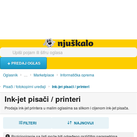
Hrana i piće
Turistički smještaj
Poslovi
Njuškalo naslovnica
PREDAJ OGLAS
Oglasnik
…
Marketplace
Informatička oprema
Pisači / fotokopirni uređaji
Ink-jet pisači / printeri
Ink-jet pisači / printeri
Prodaja ink-jet printera u malim oglasima sa slikom i cijenom ink-jet pisača.
FILTERI
SORTIRAJ
NAJNOVIJI
Pozicioniranje na listi može biti određeno različitim parametrima.