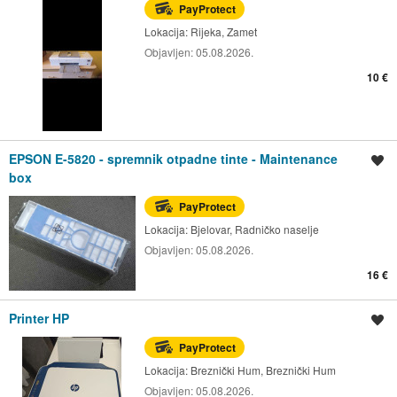
PayProtect
Lokacija:
Rijeka, Zamet
Objavljen:
05.08.2026.
10 €
EPSON E-5820 - spremnik otpadne tinte - Maintenance
Spremi oglas
box
PayProtect
Lokacija:
Bjelovar, Radničko naselje
Objavljen:
05.08.2026.
16 €
Printer HP
Spremi oglas
PayProtect
Lokacija:
Breznički Hum, Breznički Hum
Objavljen:
05.08.2026.