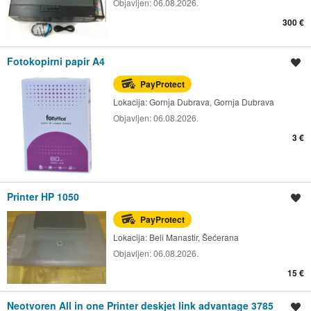
Objavljen:
06.08.2026.
300 €
Fotokopirni papir A4
Spremi oglas
PayProtect
Lokacija:
Gornja Dubrava, Gornja Dubrava
Objavljen:
06.08.2026.
3 €
Printer HP 1050
Spremi oglas
PayProtect
Lokacija:
Beli Manastir, Šećerana
Objavljen:
06.08.2026.
15 €
Neotvoren All in one Printer deskjet link advantage 3785
Spremi oglas