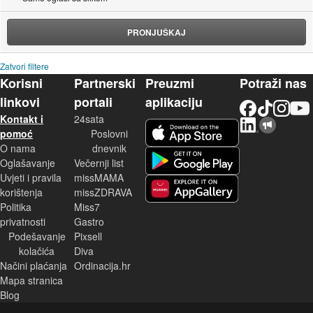
PRONJUŠKAJ
Zatvori filtere
Korisni
Partnerski
Preuzmi
Potraži nas
linkovi
portali
aplikaciju
Facebook
TikTok
Instagram
YouTu
Kontakt i
24sata
LinkedIn
Njuškalo blog
iOS aplikacija
pomoć
Poslovni
O nama
dnevnik
Android aplikacija
Oglašavanje
Večernji list
Uvjeti i pravila
missMAMA
korištenja
missZDRAVA
Huawei aplikacija
Politika
Miss7
privatnosti
Gastro
Podešavanje
Pixsell
kolačića
Diva
Načini plaćanja
Ordinacija.hr
Mapa stranica
Blog