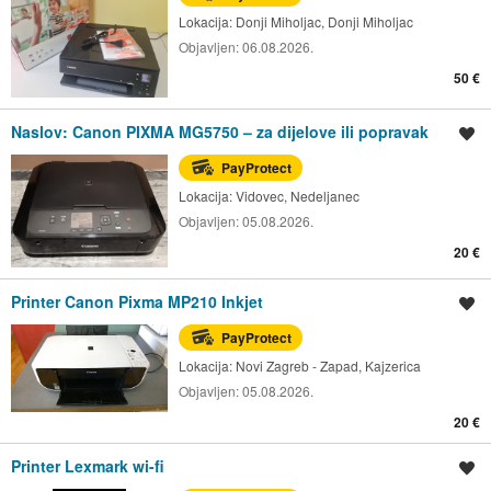
Lokacija:
Donji Miholjac, Donji Miholjac
Objavljen:
06.08.2026.
50 €
Naslov: Canon PIXMA MG5750 – za dijelove ili popravak
Spremi oglas
PayProtect
Lokacija:
Vidovec, Nedeljanec
Objavljen:
05.08.2026.
20 €
Printer Canon Pixma MP210 Inkjet
Spremi oglas
PayProtect
Lokacija:
Novi Zagreb - Zapad, Kajzerica
Objavljen:
05.08.2026.
20 €
Printer Lexmark wi-fi
Spremi oglas