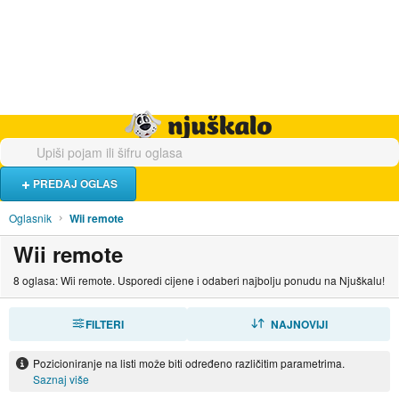
Hrana i piće
Turistički smještaj
Poslovi
Njuškalo naslovnica
PREDAJ OGLAS
Oglasnik
Wii remote
Wii remote
8 oglasa: Wii remote. Usporedi cijene i odaberi najbolju ponudu na Njuškalu!
FILTERI
SORTIRAJ
NAJNOVIJI
Pozicioniranje na listi može biti određeno različitim parametrima.
Saznaj više