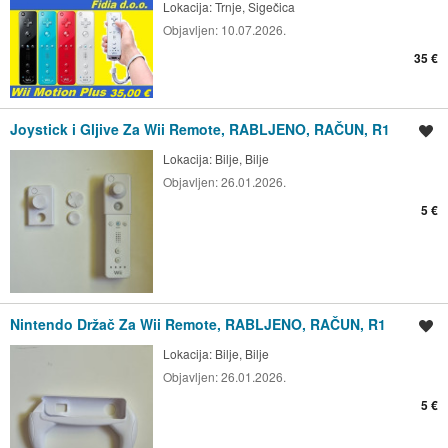
Lokacija:
Trnje, Sigečica
Objavljen:
10.07.2026.
35 €
Joystick i Gljive Za Wii Remote, RABLJENO, RAČUN, R1
Spremi oglas
Lokacija:
Bilje, Bilje
Objavljen:
26.01.2026.
5 €
Nintendo Držač Za Wii Remote, RABLJENO, RAČUN, R1
Spremi oglas
Lokacija:
Bilje, Bilje
Objavljen:
26.01.2026.
5 €