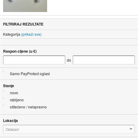
FILTRIRAJ REZULTATE
Kategorija
(prikaži sve)
Raspon cijene (u €)
do
Samo PayProtect oglasi
Stanje
novo
rabljeno
oštećeno / neispravno
Lokacija
Odaberi