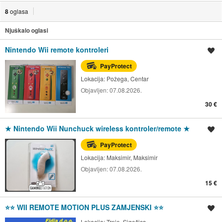
8
oglasa
Njuškalo oglasi
Nintendo Wii remote kontroleri
Spremi oglas
PayProtect
Lokacija:
Požega, Centar
Objavljen:
07.08.2026.
30 €
★ Nintendo Wii Nunchuck wireless kontroler/remote ★
Spremi oglas
PayProtect
Lokacija:
Maksimir, Maksimir
Objavljen:
07.08.2026.
15 €
⭐️⭐️ WII REMOTE MOTION PLUS ZAMJENSKI ⭐️⭐️
Spremi oglas
Lokacija:
Trnje, Sigečica