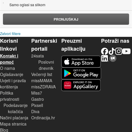
Samo oglasi sa slikom
PRONJUŠKAJ
Zatvori filtere
Korisni
Partnerski
Preuzmi
Potraži nas
linkovi
portali
aplikaciju
Facebook
TikTok
Instagram
YouTu
Kontakt i
24sata
LinkedIn
Njuškalo blog
iOS aplikacija
pomoć
Poslovni
O nama
dnevnik
Android aplikacija
Oglašavanje
Večernji list
Uvjeti i pravila
missMAMA
korištenja
missZDRAVA
Huawei aplikacija
Politika
Miss7
privatnosti
Gastro
Podešavanje
Pixsell
kolačića
Diva
Načini plaćanja
Ordinacija.hr
Mapa stranica
Blog