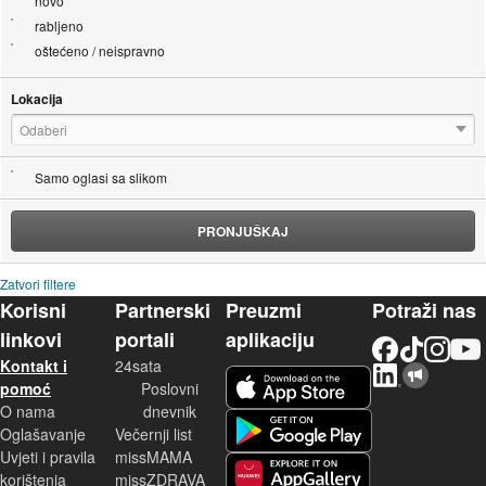
novo
rabljeno
oštećeno / neispravno
Lokacija
Odaberi
Samo oglasi sa slikom
PRONJUŠKAJ
Zatvori filtere
Korisni
Partnerski
Preuzmi
Potraži nas
linkovi
portali
aplikaciju
Facebook
TikTok
Instagram
YouTu
Kontakt i
24sata
LinkedIn
Njuškalo blog
iOS aplikacija
pomoć
Poslovni
O nama
dnevnik
Android aplikacija
Oglašavanje
Večernji list
Uvjeti i pravila
missMAMA
korištenja
missZDRAVA
Huawei aplikacija