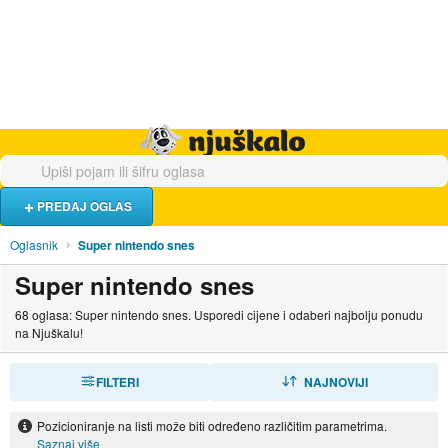
Hrana i piće
Turistički smještaj
Poslovi
Njuškalo naslovnica
PREDAJ OGLAS
Oglasnik
Super nintendo snes
Super nintendo snes
68 oglasa: Super nintendo snes. Usporedi cijene i odaberi najbolju ponudu
na Njuškalu!
FILTERI
SORTIRAJ
NAJNOVIJI
Pozicioniranje na listi može biti određeno različitim parametrima.
Saznaj više