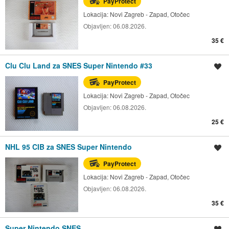
PayProtect
Lokacija:
Novi Zagreb - Zapad, Otočec
Objavljen:
06.08.2026.
35 €
Clu Clu Land za SNES Super Nintendo #33
Spremi oglas
PayProtect
Lokacija:
Novi Zagreb - Zapad, Otočec
Objavljen:
06.08.2026.
25 €
NHL 95 CIB za SNES Super Nintendo
Spremi oglas
PayProtect
Lokacija:
Novi Zagreb - Zapad, Otočec
Objavljen:
06.08.2026.
35 €
Super Nintendo SNES
Spremi oglas