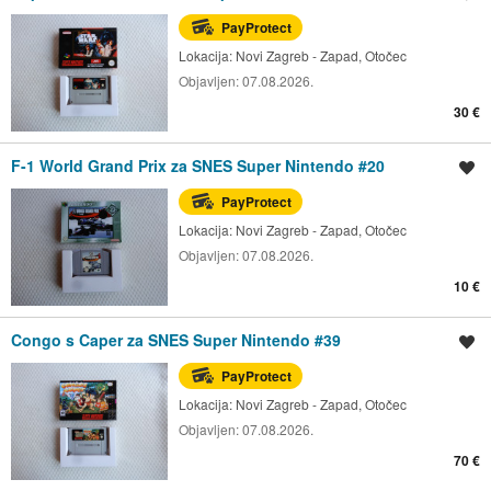
PayProtect
Lokacija:
Novi Zagreb - Zapad, Otočec
Objavljen:
07.08.2026.
30 €
F-1 World Grand Prix za SNES Super Nintendo #20
Spremi oglas
PayProtect
Lokacija:
Novi Zagreb - Zapad, Otočec
Objavljen:
07.08.2026.
10 €
Congo s Caper za SNES Super Nintendo #39
Spremi oglas
PayProtect
Lokacija:
Novi Zagreb - Zapad, Otočec
Objavljen:
07.08.2026.
70 €