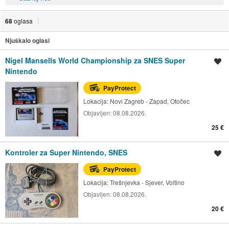
68
oglasa
Njuškalo oglasi
Nigel Mansells World Championship za SNES Super
Spremi oglas
Nintendo
PayProtect
Lokacija:
Novi Zagreb - Zapad, Otočec
Objavljen:
08.08.2026.
25 €
Kontroler za Super Nintendo, SNES
Spremi oglas
PayProtect
Lokacija:
Trešnjevka - Sjever, Voltino
Objavljen:
08.08.2026.
20 €