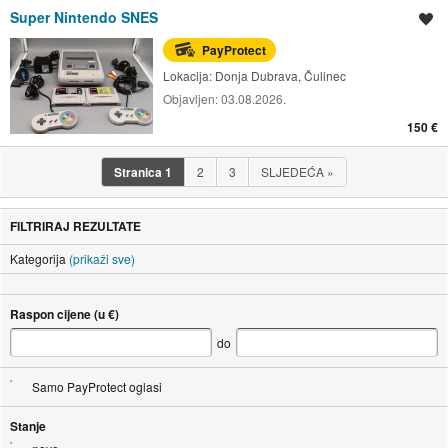
Super Nintendo SNES
Spremi oglas
PayProtect
Lokacija:
Donja Dubrava, Čulinec
Objavljen:
03.08.2026.
150 €
Stranica
1
2
3
SLJEDEĆA
»
FILTRIRAJ REZULTATE
Kategorija
(prikaži sve)
Raspon cijene (u €)
do
Samo PayProtect oglasi
Stanje