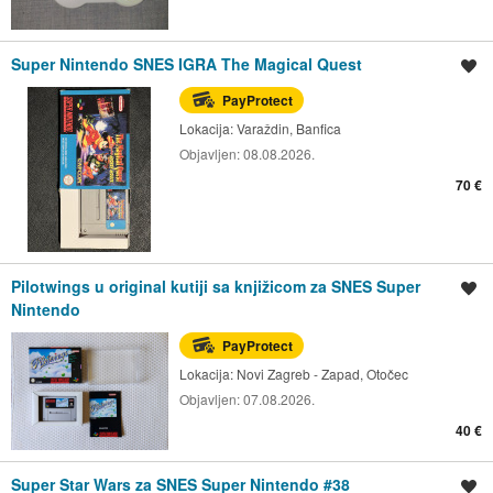
Super Nintendo SNES IGRA The Magical Quest
Spremi oglas
PayProtect
Lokacija:
Varaždin, Banfica
Objavljen:
08.08.2026.
70 €
Pilotwings u original kutiji sa knjižicom za SNES Super
Spremi oglas
Nintendo
PayProtect
Lokacija:
Novi Zagreb - Zapad, Otočec
Objavljen:
07.08.2026.
40 €
Super Star Wars za SNES Super Nintendo #38
Spremi oglas