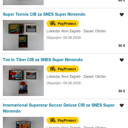
60 €
Super Tennis CIB za SNES Super Nintendo
Spremi oglas
PayProtect
Lokacija:
Novi Zagreb - Zapad, Otočec
Objavljen:
06.08.2026.
30 €
Tim In Tibet CIB za SNES Super Nintendo
Spremi oglas
PayProtect
Lokacija:
Novi Zagreb - Zapad, Otočec
Objavljen:
06.08.2026.
30 €
International Superstar Soccer Deluxe CIB za SNES Super
Spremi oglas
Nintendo
PayProtect
Lokacija:
Novi Zagreb - Zapad, Otočec