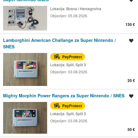
Lokacija:
Bosna i Hercegovina
Objavljen:
05.08.2026.
130 €
Lamborghini American Challange za Super Nintendo /
Spremi oglas
SNES
PayProtect
Lokacija:
Split, Split 3
Objavljen:
03.08.2026.
20 €
Mighty Morphin Power Rangers za Super Nintendo / SNES
Spremi oglas
PayProtect
Lokacija:
Split, Split 3
Objavljen:
03.08.2026.
50 €