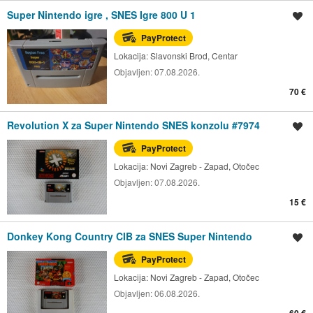
Super Nintendo igre , SNES Igre 800 U 1
Spremi oglas
PayProtect
Lokacija:
Slavonski Brod, Centar
Objavljen:
07.08.2026.
70 €
Revolution X za Super Nintendo SNES konzolu #7974
Spremi oglas
PayProtect
Lokacija:
Novi Zagreb - Zapad, Otočec
Objavljen:
07.08.2026.
15 €
Donkey Kong Country CIB za SNES Super Nintendo
Spremi oglas
PayProtect
Lokacija:
Novi Zagreb - Zapad, Otočec
Objavljen:
06.08.2026.