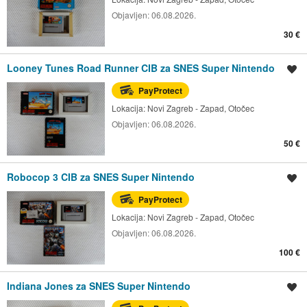
Objavljen:
06.08.2026.
30 €
Looney Tunes Road Runner CIB za SNES Super Nintendo
Spremi oglas
PayProtect
Lokacija:
Novi Zagreb - Zapad, Otočec
Objavljen:
06.08.2026.
50 €
Robocop 3 CIB za SNES Super Nintendo
Spremi oglas
PayProtect
Lokacija:
Novi Zagreb - Zapad, Otočec
Objavljen:
06.08.2026.
100 €
Indiana Jones za SNES Super Nintendo
Spremi oglas