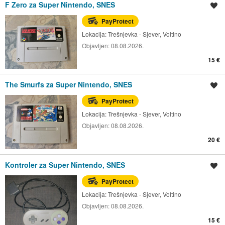
F Zero za Super Nintendo, SNES
Spremi oglas
PayProtect
Lokacija:
Trešnjevka - Sjever, Voltino
Objavljen:
08.08.2026.
15 €
The Smurfs za Super Nintendo, SNES
Spremi oglas
PayProtect
Lokacija:
Trešnjevka - Sjever, Voltino
Objavljen:
08.08.2026.
20 €
Kontroler za Super Nintendo, SNES
Spremi oglas
PayProtect
Lokacija:
Trešnjevka - Sjever, Voltino
Objavljen:
08.08.2026.
15 €