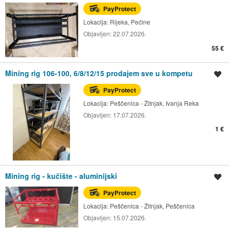
PayProtect
Lokacija:
Rijeka, Pećine
Objavljen:
22.07.2026.
55 €
Mining rig 106-100, 6/8/12/15 prodajem sve u kompetu
Spremi oglas
PayProtect
Lokacija:
Peščenica - Žitnjak, Ivanja Reka
Objavljen:
17.07.2026.
1 €
Mining rig - kučište - aluminijski
Spremi oglas
PayProtect
Lokacija:
Peščenica - Žitnjak, Peščenica
Objavljen:
15.07.2026.