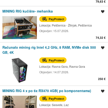
79,63 €
MINING RIG kučište- mehanika
Spremi oglas
PayProtect
Lokacija:
Peščenica - Žitnjak, Peščenica
Objavljen:
15.07.2026.
74,32 €
Računalo mining rig Intel 4,2 GHz, 8 RAM, NVMe disk 500
Spremi oglas
GB, 4K
PayProtect
Lokacija:
Ravna Gora, Ravna Gora
Objavljen:
14.07.2026.
250 €
MINING RIG 4 x po 6x RX470 4GB( po komponentama)
Spremi oglas
PayProtect
Lokacija:
Sesvete, Laz