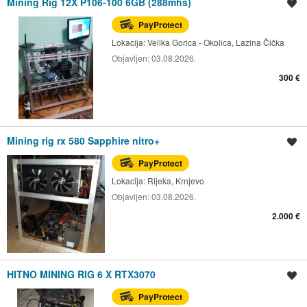
Mining Rig 12X P106-100 6GB (288mhs)
Spremi oglas
PayProtect
Lokacija:
Velika Gorica - Okolica, Lazina Čička
Objavljen:
03.08.2026.
300 €
Mining rig rx 580 Sapphire nitro+
Spremi oglas
PayProtect
Lokacija:
Rijeka, Krnjevo
Objavljen:
03.08.2026.
2.000 €
HITNO MINING RIG 6 X RTX3070
Spremi oglas
PayProtect