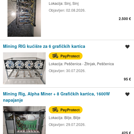
Lokacija:
Sinj, Sinj
Objavljen:
02.08.2026.
2.500 €
Mining RIG kućište za 6 grafičkih kartica
Spremi oglas
PayProtect
Lokacija:
Peščenica - Žitnjak, Peščenica
Objavljen:
30.07.2026.
95 €
Mining Rig, Alpha Miner + 8 Grafičkih kartica, 1600W
Spremi oglas
napajanje
PayProtect
Lokacija:
Bilje, Bilje
Objavljen:
29.07.2026.
425 €