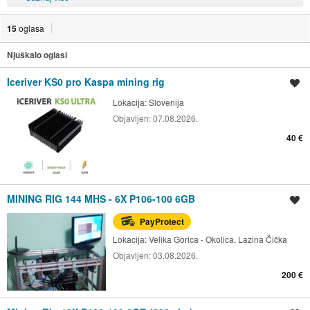
15
oglasa
Njuškalo oglasi
Iceriver KS0 pro Kaspa mining rig
Spremi oglas
Lokacija:
Slovenija
Objavljen:
07.08.2026.
40 €
MINING RIG 144 MHS - 6X P106-100 6GB
Spremi oglas
PayProtect
Lokacija:
Velika Gorica - Okolica, Lazina Čička
Objavljen:
03.08.2026.
200 €