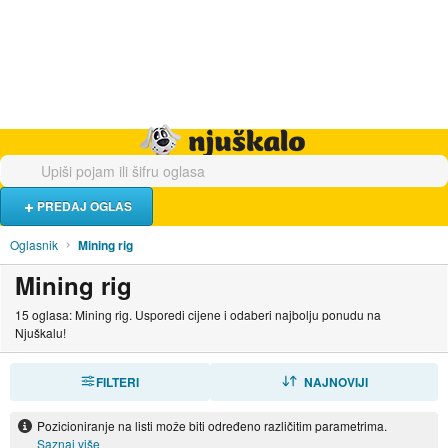
Hrana i piće
Turistički smještaj
Poslovi
Njuškalo naslovnica
PREDAJ OGLAS
Oglasnik
Mining rig
Mining rig
15 oglasa: Mining rig. Usporedi cijene i odaberi najbolju ponudu na
Njuškalu!
FILTERI
SORTIRAJ
NAJNOVIJI
Pozicioniranje na listi može biti određeno različitim parametrima.
Saznaj više