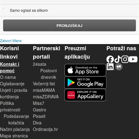
Samo oglasi sa slikom
PRONJUŠKAJ
Zatvori filtere
Korisni
Partnerski
Preuzmi
Potraži nas
linkovi
portali
aplikaciju
Facebook
TikTok
Instagram
YouTu
Kontakt i
24sata
LinkedIn
Njuškalo blog
iOS aplikacija
pomoć
Poslovni
O nama
dnevnik
Android aplikacija
Oglašavanje
Večernji list
Uvjeti i pravila
missMAMA
korištenja
missZDRAVA
Huawei aplikacija
Politika
Miss7
privatnosti
Gastro
Podešavanje
Pixsell
kolačića
Diva
Načini plaćanja
Ordinacija.hr
Mapa stranica