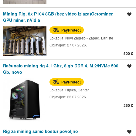
Mining Rig, 8x P104 8GB (bez video izlaza)Octominer,
Spremi oglas
GPU miner, nVidia
PayProtect
Lokacija:
Novi Zagreb - Zapad, Lanište
Objavljen:
27.07.2026.
500 €
Računalo mining rig 4.1 Ghz, 8 gb DDR 4, M.2/NVMe 500
Spremi oglas
Gb, novo
PayProtect
Lokacija:
Rijeka, Centar
Objavljen:
23.07.2026.
250 €
Rig za mining samo kostur povoljno
Spremi oglas