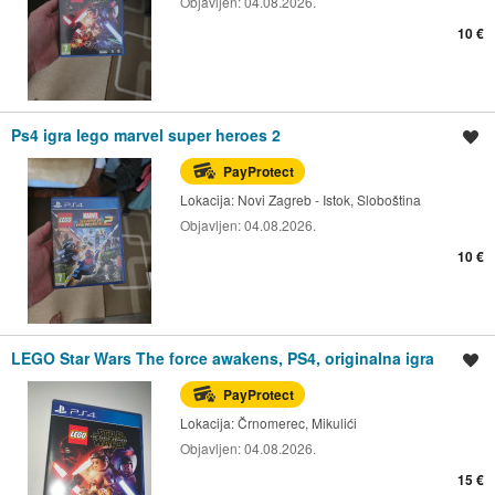
Objavljen:
04.08.2026.
10 €
Ps4 igra lego marvel super heroes 2
Spremi oglas
PayProtect
Lokacija:
Novi Zagreb - Istok, Sloboština
Objavljen:
04.08.2026.
10 €
LEGO Star Wars The force awakens, PS4, originalna igra
Spremi oglas
PayProtect
Lokacija:
Črnomerec, Mikulići
Objavljen:
04.08.2026.
15 €