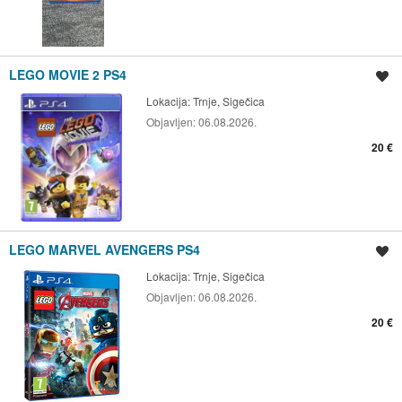
LEGO MOVIE 2 PS4
Spremi oglas
Lokacija:
Trnje, Sigečica
Objavljen:
06.08.2026.
20 €
LEGO MARVEL AVENGERS PS4
Spremi oglas
Lokacija:
Trnje, Sigečica
Objavljen:
06.08.2026.
20 €