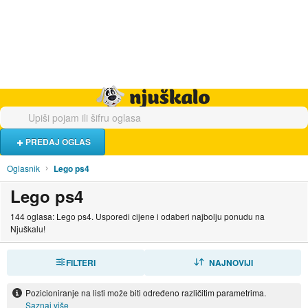
Hrana i piće
Turistički smještaj
Poslovi
Njuškalo naslovnica
PREDAJ OGLAS
Oglasnik
Lego ps4
Lego ps4
144 oglasa: Lego ps4. Usporedi cijene i odaberi najbolju ponudu na
Njuškalu!
FILTERI
SORTIRAJ
NAJNOVIJI
Pozicioniranje na listi može biti određeno različitim parametrima.
Saznaj više