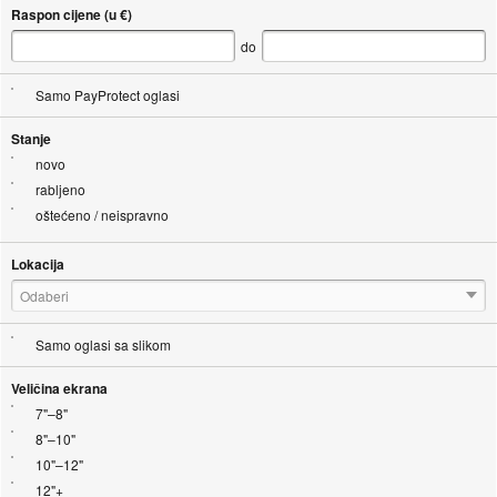
Raspon cijene (u €)
do
Samo PayProtect oglasi
Stanje
novo
rabljeno
oštećeno / neispravno
Lokacija
Odaberi
Samo oglasi sa slikom
Veličina ekrana
7"–8"
8"–10"
10"–12"
12"+