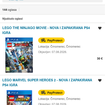
144
oglasa
Njuškalo oglasi
LEGO THE NINJAGO MOVIE - NOVA I ZAPAKIRANA PS4
Spremi oglas
IGRA
PayProtect
Lokacija:
Črnomerec, Črnomerec
Objavljen:
07.08.2026.
30 €
LEGO MARVEL SUPER HEROES 2 - NOVA I ZAPAKIRANA
Spremi oglas
PS4 IGRA
PayProtect
Lokacija:
Črnomerec, Črnomerec
Objavljen:
07.08.2026.