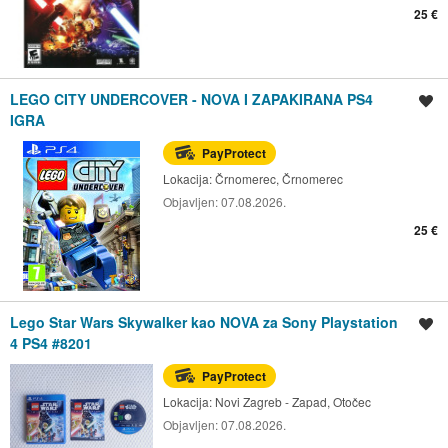
25 €
LEGO CITY UNDERCOVER - NOVA I ZAPAKIRANA PS4
Spremi oglas
IGRA
PayProtect
Lokacija:
Črnomerec, Črnomerec
Objavljen:
07.08.2026.
25 €
Lego Star Wars Skywalker kao NOVA za Sony Playstation
Spremi oglas
4 PS4 #8201
PayProtect
Lokacija:
Novi Zagreb - Zapad, Otočec
Objavljen:
07.08.2026.