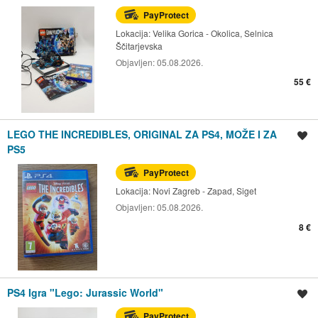
PayProtect
Lokacija:
Velika Gorica - Okolica, Selnica
Ščitarjevska
Objavljen:
05.08.2026.
55 €
LEGO THE INCREDIBLES, ORIGINAL ZA PS4, MOŽE I ZA
Spremi oglas
PS5
PayProtect
Lokacija:
Novi Zagreb - Zapad, Siget
Objavljen:
05.08.2026.
8 €
PS4 Igra "Lego: Jurassic World"
Spremi oglas
PayProtect