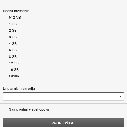
Radna memorija
512 MB
1 GB
2 GB
3 GB
4 GB
6 GB
8 GB
12 GB
16 GB
Ostalo
Unutarnja memorija
Samo oglasi webshopova
PRONJUŠKAJ