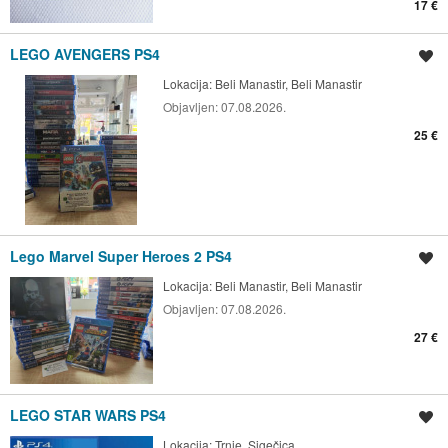
17 €
LEGO AVENGERS PS4
Spremi oglas
Lokacija:
Beli Manastir, Beli Manastir
Objavljen:
07.08.2026.
25 €
Lego Marvel Super Heroes 2 PS4
Spremi oglas
Lokacija:
Beli Manastir, Beli Manastir
Objavljen:
07.08.2026.
27 €
LEGO STAR WARS PS4
Spremi oglas
Lokacija:
Trnje, Sigečica