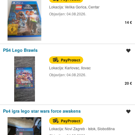
Lokacija:
Velika Gorica, Centar
Objavljen:
04.08.2026.
14 €
PS4 Lego Brawls
Spremi oglas
PayProtect
Lokacija:
Karlovac, Ilovac
Objavljen:
04.08.2026.
20 €
Ps4 igra lego star wars force awakens
Spremi oglas
PayProtect
Lokacija:
Novi Zagreb - Istok, Sloboština