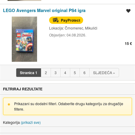
LEGO Avengers Marvel original PS4 igra
Spremi oglas
PayProtect
Lokacija:
Črnomerec, Mikulići
Objavljen:
04.08.2026.
15 €
Stranica
1
2
3
4
5
6
SLJEDEĆA
»
FILTRIRAJ REZULTATE
Prikazani su dodatni filteri. Odaberite drugu kategoriju za drugačije
filtere.
Kategorija
(prikaži sve)