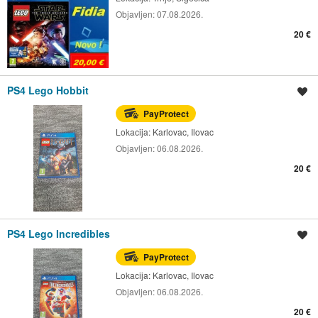
Objavljen:
07.08.2026.
20 €
PS4 Lego Hobbit
Spremi oglas
PayProtect
Lokacija:
Karlovac, Ilovac
Objavljen:
06.08.2026.
20 €
PS4 Lego Incredibles
Spremi oglas
PayProtect
Lokacija:
Karlovac, Ilovac
Objavljen:
06.08.2026.
20 €