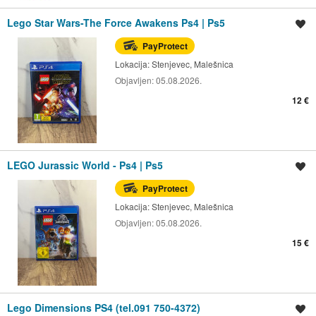
Lego Star Wars-The Force Awakens Ps4 | Ps5
Spremi oglas
PayProtect
Lokacija:
Stenjevec, Malešnica
Objavljen:
05.08.2026.
12 €
LEGO Jurassic World - Ps4 | Ps5
Spremi oglas
PayProtect
Lokacija:
Stenjevec, Malešnica
Objavljen:
05.08.2026.
15 €
Lego Dimensions PS4 (tel.091 750-4372)
Spremi oglas