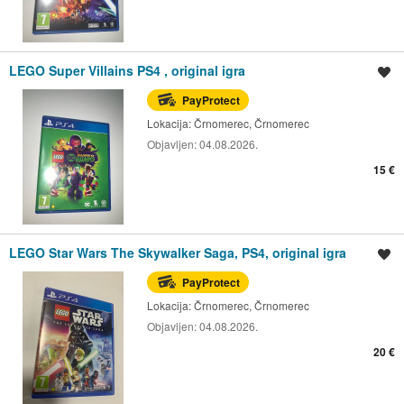
LEGO Super Villains PS4 , original igra
Spremi oglas
PayProtect
Lokacija:
Črnomerec, Črnomerec
Objavljen:
04.08.2026.
15 €
LEGO Star Wars The Skywalker Saga, PS4, original igra
Spremi oglas
PayProtect
Lokacija:
Črnomerec, Črnomerec
Objavljen:
04.08.2026.
20 €