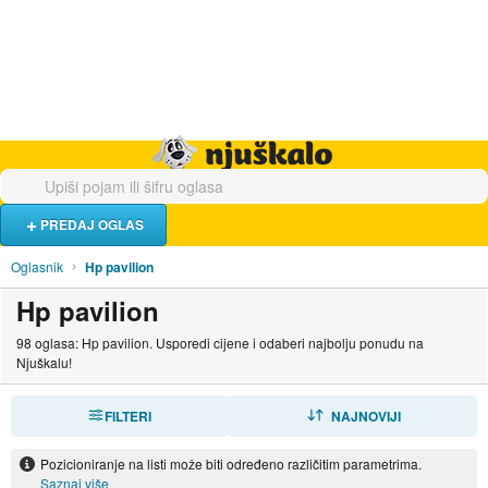
Hrana i piće
Turistički smještaj
Poslovi
Njuškalo naslovnica
PREDAJ OGLAS
Oglasnik
Hp pavilion
Hp pavilion
98 oglasa: Hp pavilion. Usporedi cijene i odaberi najbolju ponudu na
Njuškalu!
FILTERI
SORTIRAJ
NAJNOVIJI
Pozicioniranje na listi može biti određeno različitim parametrima.
Saznaj više