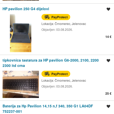
HP pavilion 250 G4 dijelovi
Spremi oglas
PayProtect
Lokacija:
Črnomerec, Jelenovac
Objavljen:
03.08.2026.
14 €
tipkovnica tastatura za HP pavilion G6-2000, 2100, 2200
Spremi oglas
2300 itd crna
PayProtect
Lokacija:
Črnomerec, Jelenovac
Objavljen:
03.08.2026.
25 €
Baterija za Hp Pavilion 14,15 n,f 340, 350 G1 LA04DF
Spremi oglas
752237-001