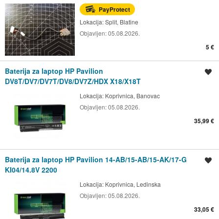
PayProtect
Lokacija:
Split, Blatine
Objavljen:
05.08.2026.
5 €
Baterija za laptop HP Pavilion
Spremi oglas
DV8T/DV7/DV7T/DV8/DV7Z/HDX X18/X18T
Lokacija:
Koprivnica, Banovac
Objavljen:
05.08.2026.
35,99 €
Baterija za laptop HP Pavilion 14-AB/15-AB/15-AK/17-G
Spremi oglas
KI04/14.8V 2200
Lokacija:
Koprivnica, Ledinska
Objavljen:
05.08.2026.
33,05 €