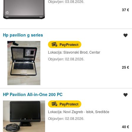
Objavljen:
03.08.2026.
37 €
Hp pavilion g series
Spremi oglas
PayProtect
Lokacija:
Slavonski Brod, Centar
Objavljen:
02.08.2026.
25 €
HP Pavilion All-in-One 200 PC
Spremi oglas
PayProtect
Lokacija:
Novi Zagreb - Istok, Središće
Objavljen:
02.08.2026.
40 €