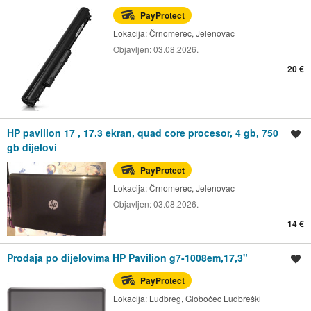
PayProtect
Lokacija:
Črnomerec, Jelenovac
Objavljen:
03.08.2026.
20 €
HP pavilion 17 , 17.3 ekran, quad core procesor, 4 gb, 750
Spremi oglas
gb dijelovi
PayProtect
Lokacija:
Črnomerec, Jelenovac
Objavljen:
03.08.2026.
14 €
Prodaja po dijelovima HP Pavilion g7-1008em,17,3"
Spremi oglas
PayProtect
Lokacija:
Ludbreg, Globočec Ludbreški