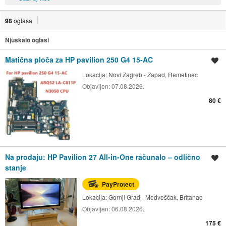
98
oglasa
Njuškalo oglasi
Matična ploča za HP pavilion 250 G4 15-AC
Spremi oglas
Lokacija:
Novi Zagreb - Zapad, Remetinec
Objavljen:
07.08.2026.
80 €
Na prodaju: HP Pavilion 27 All-in-One računalo – odlično
Spremi oglas
stanje
PayProtect
Lokacija:
Gornji Grad - Medveščak, Britanac
Objavljen:
06.08.2026.
175 €