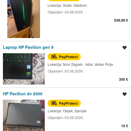
Lokacija:
Sisak, Galdovo
Objavljen:
04.08.2026.
339,99 €
Laptop HP Pavilion gen 9
Spremi oglas
PayProtect
Lokacija:
Novi Zagreb - Istok, Veliko Polje
Objavljen:
03.08.2026.
300 €
HP Pavilion dv 6500
Spremi oglas
PayProtect
Lokacija:
Osijek, Sjenjak
Objavljen:
03.08.2026.
10 €