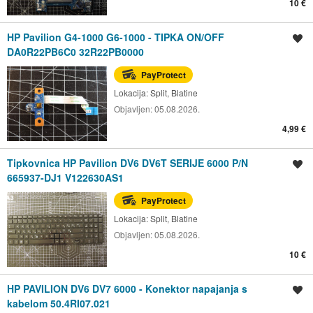
10 €
HP Pavilion G4-1000 G6-1000 - TIPKA ON/OFF
Spremi oglas
DA0R22PB6C0 32R22PB0000
PayProtect
Lokacija:
Split, Blatine
Objavljen:
05.08.2026.
4,99 €
Tipkovnica HP Pavilion DV6 DV6T SERIJE 6000 P/N
Spremi oglas
665937-DJ1 V122630AS1
PayProtect
Lokacija:
Split, Blatine
Objavljen:
05.08.2026.
10 €
HP PAVILION DV6 DV7 6000 - Konektor napajanja s
Spremi oglas
kabelom 50.4RI07.021