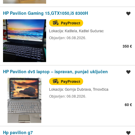
HP Pavilion Gaming 15,GTX1050,i5 8300H
Spremi oglas
PayProtect
Lokacija:
Kaštela, Kaštel Sućurac
Objavljen:
06.08.2026.
350 €
HP Pavilion dv5 laptop – ispravan, punjač uključen
Spremi oglas
PayProtect
Lokacija:
Gornja Dubrava, Trnovčica
Objavljen:
06.08.2026.
60 €
Hp pavilion g7
Spremi oglas