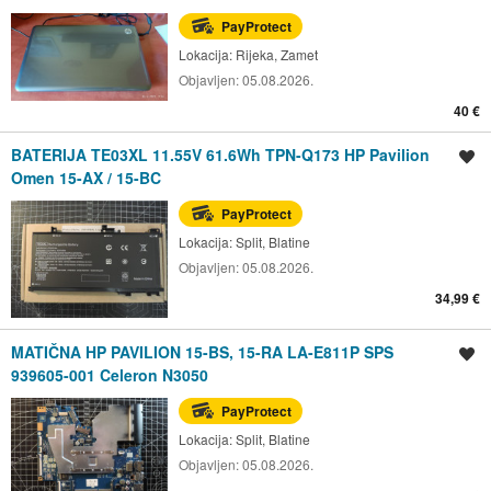
PayProtect
Lokacija:
Rijeka, Zamet
Objavljen:
05.08.2026.
40 €
BATERIJA TE03XL 11.55V 61.6Wh TPN-Q173 HP Pavilion
Spremi oglas
Omen 15-AX / 15-BC
PayProtect
Lokacija:
Split, Blatine
Objavljen:
05.08.2026.
34,99 €
MATIČNA HP PAVILION 15-BS, 15-RA LA-E811P SPS
Spremi oglas
939605-001 Celeron N3050
PayProtect
Lokacija:
Split, Blatine
Objavljen:
05.08.2026.