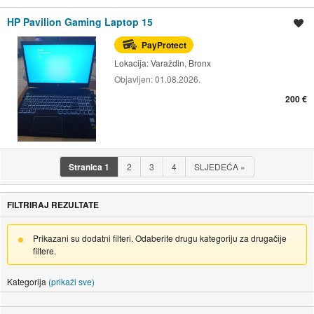
HP Pavilion Gaming Laptop 15
Spremi oglas
PayProtect
Lokacija:
Varaždin, Bronx
Objavljen:
01.08.2026.
200 €
Stranica
1
2
3
4
SLJEDEĆA
»
FILTRIRAJ REZULTATE
Prikazani su dodatni filteri. Odaberite drugu kategoriju za drugačije
filtere.
Kategorija
(prikaži sve)