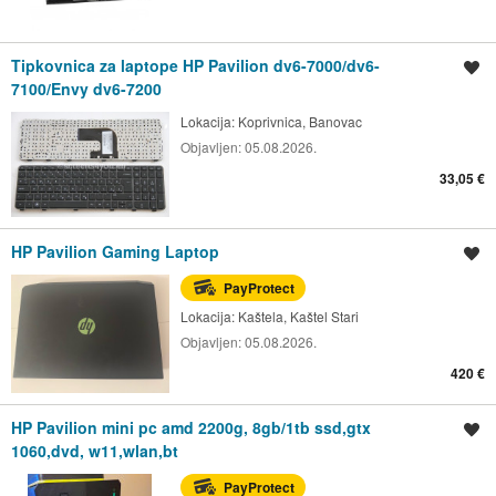
Tipkovnica za laptope HP Pavilion dv6-7000/dv6-
Spremi oglas
7100/Envy dv6-7200
Lokacija:
Koprivnica, Banovac
Objavljen:
05.08.2026.
33,05 €
HP Pavilion Gaming Laptop
Spremi oglas
PayProtect
Lokacija:
Kaštela, Kaštel Stari
Objavljen:
05.08.2026.
420 €
HP Pavilion mini pc amd 2200g, 8gb/1tb ssd,gtx
Spremi oglas
1060,dvd, w11,wlan,bt
PayProtect