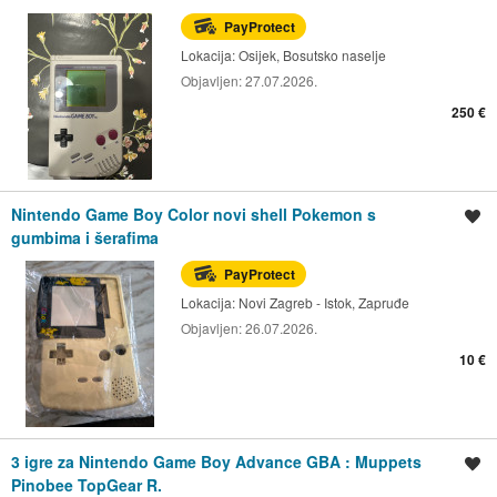
PayProtect
Lokacija:
Osijek, Bosutsko naselje
Objavljen:
27.07.2026.
250 €
Nintendo Game Boy Color novi shell Pokemon s
Spremi oglas
gumbima i šerafima
PayProtect
Lokacija:
Novi Zagreb - Istok, Zapruđe
Objavljen:
26.07.2026.
10 €
3 igre za Nintendo Game Boy Advance GBA : Muppets
Spremi oglas
Pinobee TopGear R.