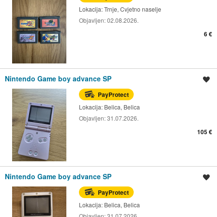
Lokacija:
Trnje, Cvjetno naselje
Objavljen:
02.08.2026.
6 €
Nintendo Game boy advance SP
Spremi oglas
PayProtect
Lokacija:
Belica, Belica
Objavljen:
31.07.2026.
105 €
Nintendo Game boy advance SP
Spremi oglas
PayProtect
Lokacija:
Belica, Belica
Objavljen:
31.07.2026.