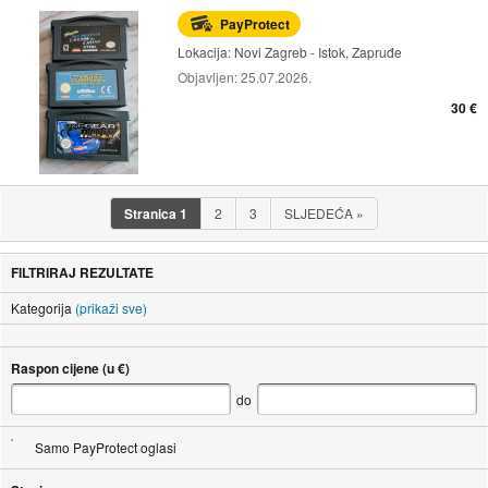
PayProtect
Lokacija:
Novi Zagreb - Istok, Zapruđe
Objavljen:
25.07.2026.
30 €
Stranica
1
2
3
SLJEDEĆA
»
FILTRIRAJ REZULTATE
Kategorija
(prikaži sve)
Raspon cijene (u €)
do
Samo PayProtect oglasi