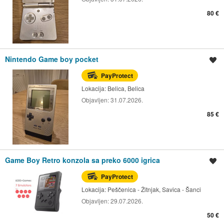
80 €
Nintendo Game boy pocket
Spremi oglas
PayProtect
Lokacija:
Belica, Belica
Objavljen:
31.07.2026.
85 €
Game Boy Retro konzola sa preko 6000 igrica
Spremi oglas
PayProtect
Lokacija:
Peščenica - Žitnjak, Savica - Šanci
Objavljen:
29.07.2026.
50 €