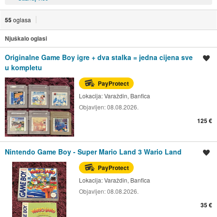
55
oglasa
Njuškalo oglasi
Originalne Game Boy igre + dva stalka = jedna cijena sve
Spremi oglas
u kompletu
PayProtect
Lokacija:
Varaždin, Banfica
Objavljen:
08.08.2026.
125 €
Nintendo Game Boy - Super Mario Land 3 Wario Land
Spremi oglas
PayProtect
Lokacija:
Varaždin, Banfica
Objavljen:
08.08.2026.
35 €