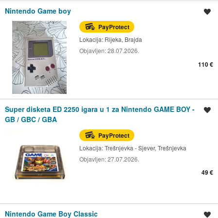
Nintendo Game boy
Spremi oglas
PayProtect
Lokacija:
Rijeka, Brajda
Objavljen:
28.07.2026.
110 €
Super disketa ED 2250 igara u 1 za Nintendo GAME BOY -
Spremi oglas
GB / GBC / GBA
PayProtect
Lokacija:
Trešnjevka - Sjever, Trešnjevka
Objavljen:
27.07.2026.
49 €
Nintendo Game Boy Classic
Spremi oglas