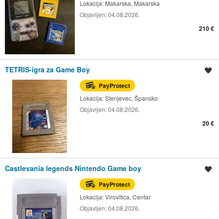
Lokacija:
Makarska, Makarska
Objavljen:
04.08.2026.
210 €
TETRIS-igra za Game Boy
Spremi oglas
PayProtect
Lokacija:
Stenjevec, Špansko
Objavljen:
04.08.2026.
20 €
Castlevania legends Nintendo Game boy
Spremi oglas
PayProtect
Lokacija:
Virovitica, Centar
Objavljen:
04.08.2026.