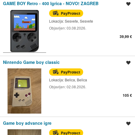
GAME BOY Retro - 400 Igrica - NOVO! ZAGREB
Spremi oglas
PayProtect
Lokacija:
Sesvete, Sesvete
Objavljen:
03.08.2026.
39,99 €
Nintendo Game boy classic
Spremi oglas
PayProtect
Lokacija:
Belica, Belica
Objavljen:
02.08.2026.
105 €
Game boy advance igre
Spremi oglas
PayProtect