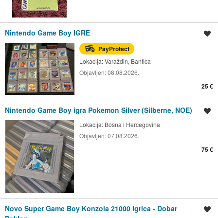
Nintendo Game Boy IGRE
Spremi oglas
PayProtect
Lokacija:
Varaždin, Banfica
Objavljen:
08.08.2026.
25 €
Nintendo Game Boy igra Pokemon Silver (Silberne, NOE)
Spremi oglas
Lokacija:
Bosna i Hercegovina
Objavljen:
07.08.2026.
75 €
Novo Super Game Boy Konzola 21000 Igrica - Dobar
Spremi oglas