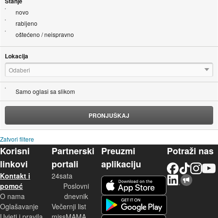
Stanje
novo
rabljeno
oštećeno / neispravno
Lokacija
Odaberi
Samo oglasi sa slikom
PRONJUŠKAJ
Zatvori filtere
Korisni
Partnerski
Preuzmi
Potraži nas
linkovi
portali
aplikaciju
Facebook
TikTok
Instagram
YouTu
Kontakt i
24sata
LinkedIn
Njuškalo blog
iOS aplikacija
pomoć
Poslovni
O nama
dnevnik
Android aplikacija
Oglašavanje
Večernji list
Uvjeti i pravila
missMAMA