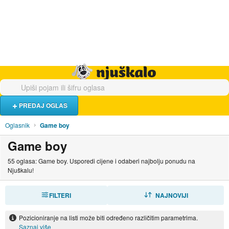
Hrana i piće
Turistički smještaj
Poslovi
Njuškalo naslovnica
PREDAJ OGLAS
Oglasnik
Game boy
Game boy
55 oglasa: Game boy. Usporedi cijene i odaberi najbolju ponudu na
Njuškalu!
FILTERI
SORTIRAJ
NAJNOVIJI
Pozicioniranje na listi može biti određeno različitim parametrima.
Saznaj više