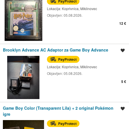
PayProtect
Lokacija:
Koprivnica, Miklinovec
Objavljen:
05.08.2026.
12 €
Brooklyn Advance AC Adaptor za Game Boy Advance
Spremi oglas
PayProtect
Lokacija:
Koprivnica, Miklinovec
Objavljen:
05.08.2026.
5 €
Game Boy Color (Transparent Lila) + 2 original Pokémon
Spremi oglas
igre
PayProtect