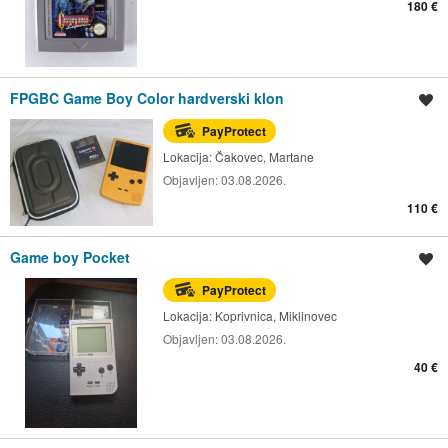
180 €
FPGBC Game Boy Color hardverski klon
Spremi oglas
PayProtect
Lokacija:
Čakovec, Martane
Objavljen:
03.08.2026.
110 €
Game boy Pocket
Spremi oglas
PayProtect
Lokacija:
Koprivnica, Miklinovec
Objavljen:
03.08.2026.
40 €