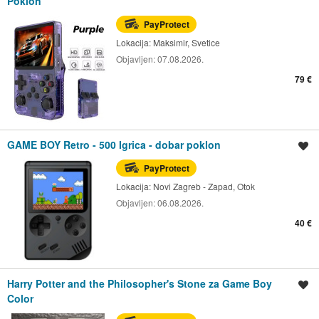
Poklon
PayProtect
Lokacija:
Maksimir, Svetice
Objavljen:
07.08.2026.
79 €
GAME BOY Retro - 500 Igrica - dobar poklon
Spremi oglas
PayProtect
Lokacija:
Novi Zagreb - Zapad, Otok
Objavljen:
06.08.2026.
40 €
Harry Potter and the Philosopher's Stone za Game Boy
Spremi oglas
Color