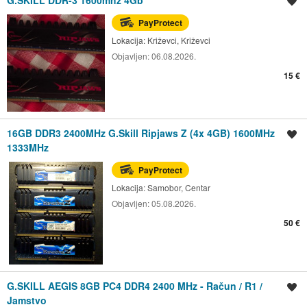
Spremi oglas
PayProtect
Lokacija:
Križevci, Križevci
Objavljen:
06.08.2026.
15 €
16GB DDR3 2400MHz G.Skill Ripjaws Z (4x 4GB) 1600MHz
Spremi oglas
1333MHz
PayProtect
Lokacija:
Samobor, Centar
Objavljen:
05.08.2026.
50 €
G.SKILL AEGIS 8GB PC4 DDR4 2400 MHz - Račun / R1 /
Spremi oglas
Jamstvo