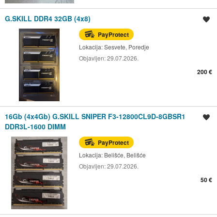
G.SKILL DDR4 32GB (4x8)
Spremi oglas
PayProtect
Lokacija:
Sesvete, Poredje
Objavljen:
29.07.2026.
200 €
16Gb (4x4Gb) G.SKILL SNIPER F3-12800CL9D-8GBSR1
Spremi oglas
DDR3L-1600 DIMM
PayProtect
Lokacija:
Belišće, Belišće
Objavljen:
29.07.2026.
50 €