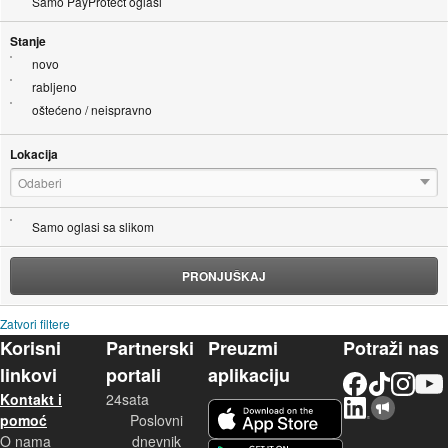
Samo PayProtect oglasi
Stanje
novo
rabljeno
oštećeno / neispravno
Lokacija
Odaberi
Samo oglasi sa slikom
PRONJUŠKAJ
Zatvori filtere
Korisni
Partnerski
Preuzmi
Potraži nas
linkovi
portali
aplikaciju
Facebook
TikTok
Instagram
YouTu
Kontakt i
24sata
LinkedIn
Njuškalo blog
iOS aplikacija
pomoć
Poslovni
O nama
dnevnik
Android aplikacija