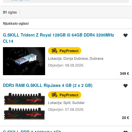
31
oglas
Njuškalo oglasi
G.SKILL Trident Z Royal 128GB ili 64GB DDR4 3200MHz
Spremi oglas
CL14
PayProtect
Lokacija:
Donja Dubrava, Dubrava
Objavljen:
08.08.2026.
349 €
DDR3 RAM G.SKILL RipJaws 4 GB (2 x 2 GB)
Spremi oglas
PayProtect
Lokacija:
Split, Sućidar
Objavljen:
07.08.2026.
20 €
G.SKILL DDR-3 1600mhz 4Gb