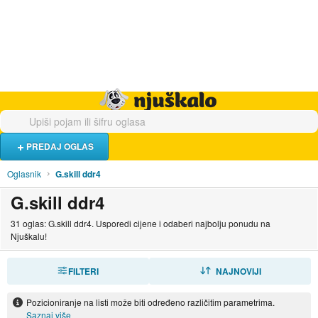
Hrana i piće
Turistički smještaj
Poslovi
Njuškalo naslovnica
PREDAJ OGLAS
Oglasnik
G.skill ddr4
G.skill ddr4
31 oglas: G.skill ddr4. Usporedi cijene i odaberi najbolju ponudu na
Njuškalu!
FILTERI
SORTIRAJ
NAJNOVIJI
Pozicioniranje na listi može biti određeno različitim parametrima.
Saznaj više