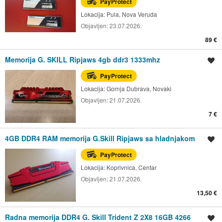
PayProtect
Lokacija:
Pula, Nova Veruda
Objavljen:
23.07.2026.
89 €
Memorija G. SKILL Ripjaws 4gb ddr3 1333mhz
Spremi oglas
PayProtect
Lokacija:
Gornja Dubrava, Novaki
Objavljen:
21.07.2026.
7 €
4GB DDR4 RAM memorija G.Skill Ripjaws sa hladnjakom
Spremi oglas
PayProtect
Lokacija:
Koprivnica, Centar
Objavljen:
21.07.2026.
13,50 €
Radna memorija DDR4 G. Skill Trident Z 2X8 16GB 4266
Spremi oglas