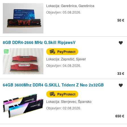
Lokacija:
Garešnica, Garešnica
Objavljen:
05.08.2026.
50 €
8GB DDR4-2666 MHz G.Skill RipjawsV
Spremi oglas
PayProtect
Lokacija:
Zaprešić, Sjever
Objavljen:
04.08.2026.
33 €
64GB 3600Mhz DDR4 G.SKILL Trident Z Neo 2x32GB
Spremi oglas
PayProtect
Lokacija:
Stenjevec, Špansko
Objavljen:
02.08.2026.
650 €