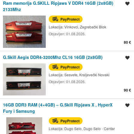
Ram memorija G.SKILL Ripjaws V DDR4 16GB (2x8GB)
Spremi oglas
2133Mhz
PayProtect
Lokacija:
Vinkovci, Zagrebački Blok
Objavljen:
01.08.2026.
80 €
G.Skill Aegis DDR4-3200Mhz CL16 16GB (2x8GB)
Spremi oglas
PayProtect
Lokacija:
Sesvete, Kraljevečki Novaki
Objavljen:
01.08.2026.
90 €
16GB DDR3 RAM (4×4GB) – G.Skill Ripjaws X , HyperX
Spremi oglas
Fury i Samsung
PayProtect
Lokacija:
Dugo Selo, Dugo Selo - Centar