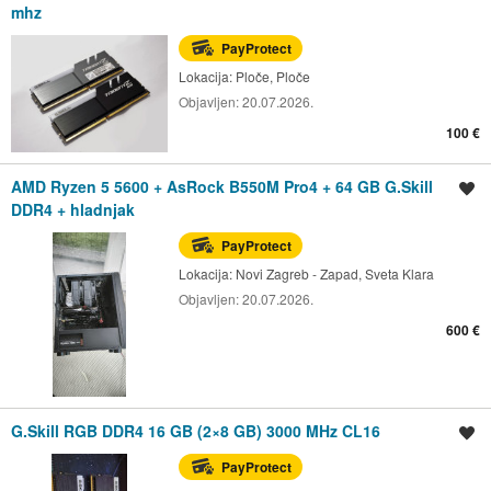
mhz
PayProtect
Lokacija:
Ploče, Ploče
Objavljen:
20.07.2026.
100 €
AMD Ryzen 5 5600 + AsRock B550M Pro4 + 64 GB G.Skill
Spremi oglas
DDR4 + hladnjak
PayProtect
Lokacija:
Novi Zagreb - Zapad, Sveta Klara
Objavljen:
20.07.2026.
600 €
G.Skill RGB DDR4 16 GB (2×8 GB) 3000 MHz CL16
Spremi oglas
PayProtect