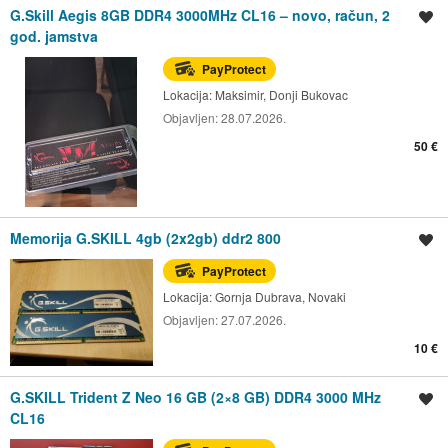
G.Skill Aegis 8GB DDR4 3000MHz CL16 – novo, račun, 2
Spremi oglas
god. jamstva
PayProtect
Lokacija:
Maksimir, Donji Bukovac
Objavljen:
28.07.2026.
50 €
Memorija G.SKILL 4gb (2x2gb) ddr2 800
Spremi oglas
PayProtect
Lokacija:
Gornja Dubrava, Novaki
Objavljen:
27.07.2026.
10 €
G.SKILL Trident Z Neo 16 GB (2×8 GB) DDR4 3000 MHz
Spremi oglas
CL16