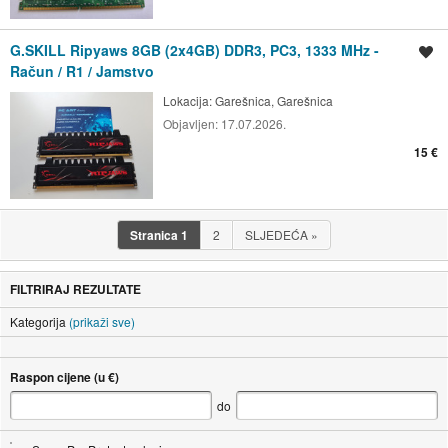
G.SKILL Ripyaws 8GB (2x4GB) DDR3, PC3, 1333 MHz -
Spremi oglas
Račun / R1 / Jamstvo
Lokacija:
Garešnica, Garešnica
Objavljen:
17.07.2026.
15 €
Stranica
1
2
SLJEDEĆA
»
FILTRIRAJ REZULTATE
Kategorija
(prikaži sve)
Raspon cijene (u €)
do