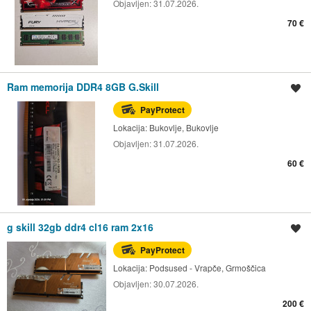
Objavljen:
31.07.2026.
70 €
Ram memorija DDR4 8GB G.Skill
Spremi oglas
PayProtect
Lokacija:
Bukovlje, Bukovlje
Objavljen:
31.07.2026.
60 €
g skill 32gb ddr4 cl16 ram 2x16
Spremi oglas
PayProtect
Lokacija:
Podsused - Vrapče, Grmoščica
Objavljen:
30.07.2026.
200 €