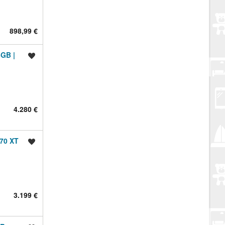
898,99 €
6GB |
Spremi oglas
4.280 €
70 XT
Spremi oglas
3.199 €