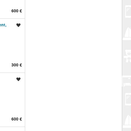
600 €
ent,
Spremi oglas
300 €
Spremi oglas
600 €