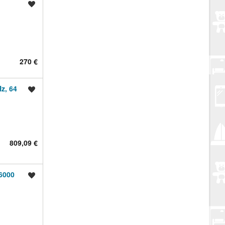
Spremi oglas
270 €
z, 64
Spremi oglas
809,09 €
6000
Spremi oglas