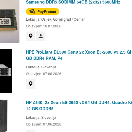
Samsung DDR5 SODIMM 64GB (2x32) 5600MHz
PayProtect
Lokacija:
Osijek, Gornji grad / Centar
Objavljen:
10.07.2026.
Prikaži na mapi
Korisnik nije trgovac
HPE ProLiant DL380 Gen9 2x Xeon E5-2680 v3 2.5 GH
GB DDR4 RAM, P4
Lokacija:
Slovenija
Objavljen:
07.06.2026.
Prikaži na mapi
HP Z840, 2x Xeon E5-2650 v3 64 GB DDR4, Quadro K
12 GB GDDR5
Lokacija:
Slovenija
Objavljen:
07.06.2026.