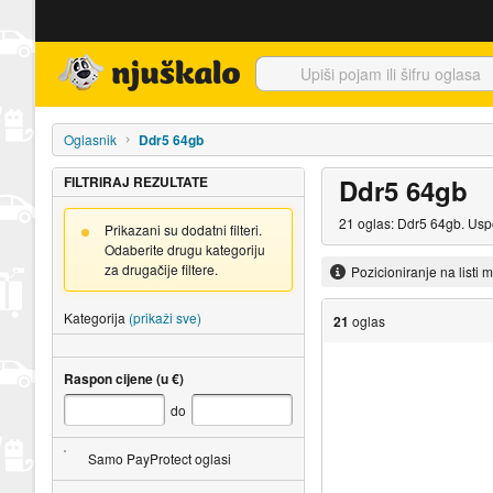
Njuškalo naslovnica
Oglasnik
Ddr5 64gb
FILTRIRAJ REZULTATE
Ddr5 64gb
21 oglas: Ddr5 64gb. Uspo
Prikazani su dodatni filteri.
Odaberite drugu kategoriju
za drugačije filtere.
Pozicioniranje na listi 
Kategorija
(prikaži sve)
21
oglas
Raspon cijene (u €)
do
Samo PayProtect oglasi