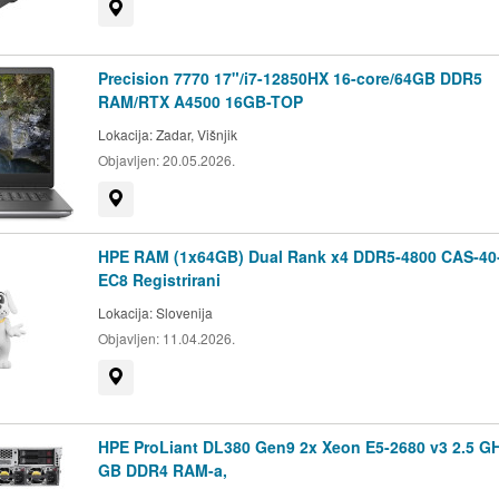
Prikaži na mapi
Precision 7770 17"/i7-12850HX 16-core/64GB DDR5
RAM/RTX A4500 16GB-TOP
Lokacija:
Zadar, Višnjik
Objavljen:
20.05.2026.
Prikaži na mapi
HPE RAM (1x64GB) Dual Rank x4 DDR5‑4800 CAS‑40
EC8 Registrirani
Lokacija:
Slovenija
Objavljen:
11.04.2026.
Prikaži na mapi
HPE ProLiant DL380 Gen9 2x Xeon E5-2680 v3 2.5 GH
GB DDR4 RAM-a,