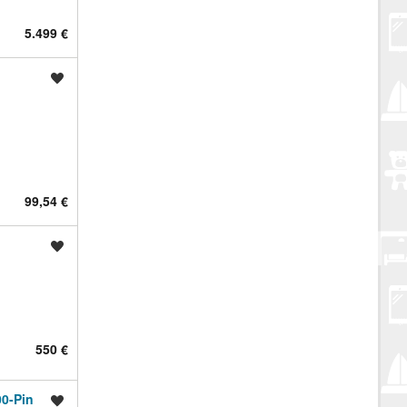
5.499 €
Spremi oglas
99,54 €
Spremi oglas
550 €
0-Pin
Spremi oglas