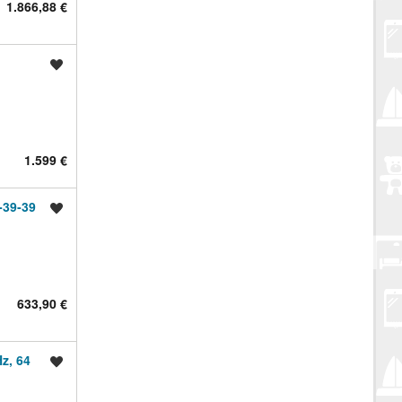
1.866,88 €
Spremi oglas
1.599 €
‑39‑39
Spremi oglas
633,90 €
z, 64
Spremi oglas