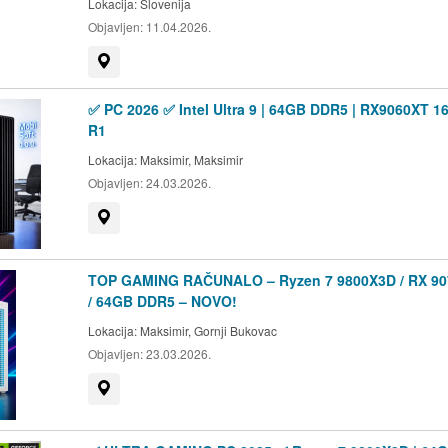
Lokacija:
Slovenija
Objavljen:
11.04.2026.
Prikaži na mapi
✅ PC 2026 ✅ Intel Ultra 9 | 64GB DDR5 | RX9060XT 1
R1
Lokacija:
Maksimir, Maksimir
Objavljen:
24.03.2026.
Prikaži na mapi
TOP GAMING RAČUNALO – Ryzen 7 9800X3D / RX 90
/ 64GB DDR5 – NOVO!
Lokacija:
Maksimir, Gornji Bukovac
Objavljen:
23.03.2026.
Prikaži na mapi