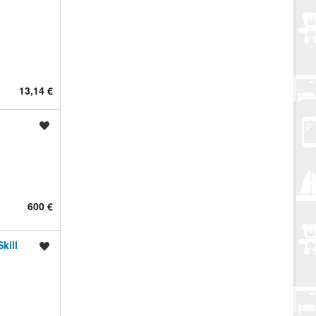
13,14 €
Spremi oglas
600 €
kill
Spremi oglas