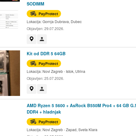
SODIMM
PayProtect
Lokacija:
Gornja Dubrava, Dubec
Objavljen:
29.07.2026.
Prikaži na mapi
Korisnik nije trgovac
Kit od DDR 5 64GB
PayProtect
Lokacija:
Novi Zagreb - Istok, Utrina
Objavljen:
25.07.2026.
Prikaži na mapi
Korisnik nije trgovac
AMD Ryzen 5 5600 + AsRock B550M Pro4 + 64 GB G.S
DDR4 + hladnjak
PayProtect
Lokacija:
Novi Zagreb - Zapad, Sveta Klara