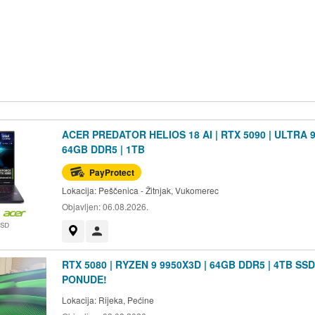
ACER PREDATOR HELIOS 18 AI | RTX 5090 | ULTRA 9
64GB DDR5 | 1TB
PayProtect
Lokacija:
Peščenica - Žitnjak, Vukomerec
Objavljen:
06.08.2026.
Prikaži na mapi
Korisnik nije trgovac
RTX 5080 | RYZEN 9 9950X3D | 64GB DDR5 | 4TB SSD
PONUDE!
Lokacija:
Rijeka, Pećine