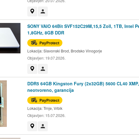
Objavljen:
20.07.2026.
Prikaži na mapi
Korisnik nije trgovac
SONY VAIO 64Bit SVF152C29M,15,5 Zoll, 1TB, Intel P
1,8GHz, 8GB DDR
PayProtect
Lokacija:
Slavonski Brod, Brodsko Vinogorje
Objavljen:
19.07.2026.
Prikaži na mapi
Korisnik nije trgovac
DDR5 64GB Kingston Fury (2x32GB) 5600 CL40 XMP,
neotvoreno, garancija
PayProtect
Lokacija:
Trnje, Vrbik
Objavljen:
15.07.2026.
Prikaži na mapi
Korisnik nije trgovac