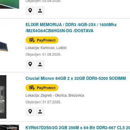
Objavljen:
03.08.2026.
Prikaži na mapi
Korisnik nije trgovac
ELIXIR MEMORIJA / DDR3 /8GB-2X4 / 1600Mhz
/M2X4G64CB8HG5N-DG /DOSTAVA
PayProtect
Lokacija:
Karlovac, Luščić
Objavljen:
01.08.2026.
Prikaži na mapi
Korisnik nije trgovac
Crucial Micron 64GB 2 x 32GB DDR5-5200 SODIMM
PayProtect
Lokacija:
Zagreb - Okolica, Brezovica
Objavljen:
31.07.2026.
Prikaži na mapi
Korisnik nije trgovac
KVR667D2S5/2G 2GB 256M x 64-Bit DDR2-667 CL5 20