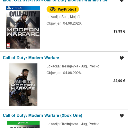
Spremi oglas
PayProtect
Lokacija:
Split, Mejaši
Objavljen:
04.08.2026.
19,99 €
Call of Duty: Modern Warfare
Spremi oglas
Lokacija:
Trešnjevka - Jug, Prečko
Objavljen:
04.08.2026.
84,90 €
Call of Duty: Modern Warfare (Xbox One)
Spremi oglas
Lokacija:
Trešnjevka - Jug, Prečko