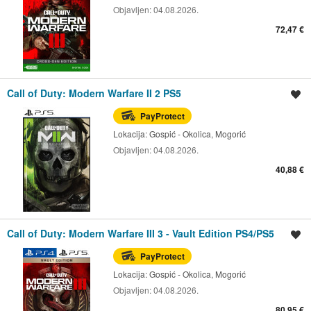
Objavljen:
04.08.2026.
72,47 €
Call of Duty: Modern Warfare II 2 PS5
Spremi oglas
PayProtect
Lokacija:
Gospić - Okolica, Mogorić
Objavljen:
04.08.2026.
40,88 €
Call of Duty: Modern Warfare III 3 - Vault Edition PS4/PS5
Spremi oglas
PayProtect
Lokacija:
Gospić - Okolica, Mogorić
Objavljen:
04.08.2026.
80,95 €