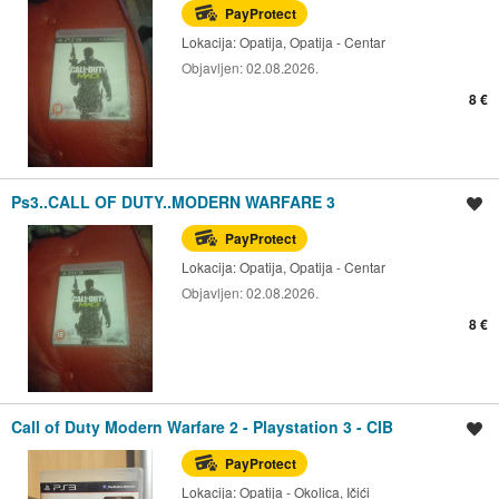
PayProtect
Lokacija:
Opatija, Opatija - Centar
Objavljen:
02.08.2026.
8 €
Ps3..CALL OF DUTY..MODERN WARFARE 3
Spremi oglas
PayProtect
Lokacija:
Opatija, Opatija - Centar
Objavljen:
02.08.2026.
8 €
Call of Duty Modern Warfare 2 - Playstation 3 - CIB
Spremi oglas
PayProtect
Lokacija:
Opatija - Okolica, Ičići