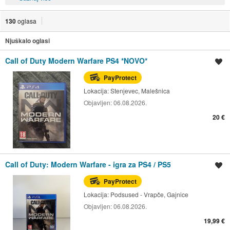
130
oglasa
Njuškalo oglasi
Call of Duty Modern Warfare PS4 *NOVO*
Spremi oglas
PayProtect
Lokacija:
Stenjevec, Malešnica
Objavljen:
06.08.2026.
20 €
Call of Duty: Modern Warfare - igra za PS4 / PS5
Spremi oglas
PayProtect
Lokacija:
Podsused - Vrapče, Gajnice
Objavljen:
06.08.2026.
19,99 €