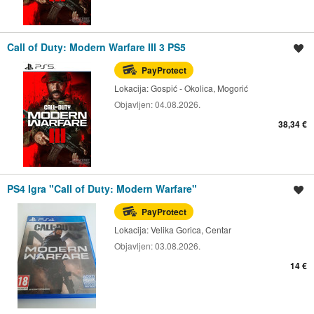
Call of Duty: Modern Warfare III 3 PS5
Spremi oglas
PayProtect
Lokacija:
Gospić - Okolica, Mogorić
Objavljen:
04.08.2026.
38,34 €
PS4 Igra "Call of Duty: Modern Warfare"
Spremi oglas
PayProtect
Lokacija:
Velika Gorica, Centar
Objavljen:
03.08.2026.
14 €