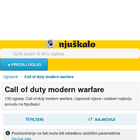
Hrana i piće
Turistički smještaj
Poslovi
Njuškalo naslovnica
PREDAJ OGLAS
Oglasnik
Call of duty modern warfare
Call of duty modern warfare
130 oglasa: Call of duty modern warfare. Usporedi cijene i odaberi najbolju
ponudu na Njuškalu!
FILTERI
SORTIRAJ
NAJNOVIJI
Pozicioniranje na listi može biti određeno različitim parametrima.
Saznaj više