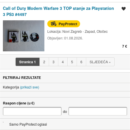
Call of Duty Modern Warfare 3 TOP stanje za Playstation
Spremi oglas
3 PS3 #4497
PayProtect
Lokacija:
Novi Zagreb - Zapad, Otočec
Objavljen:
01.08.2026.
7 €
Stranica
1
2
3
4
5
6
SLJEDEĆA
»
FILTRIRAJ REZULTATE
Kategorija
(prikaži sve)
Raspon cijene (u €)
do
Samo PayProtect oglasi