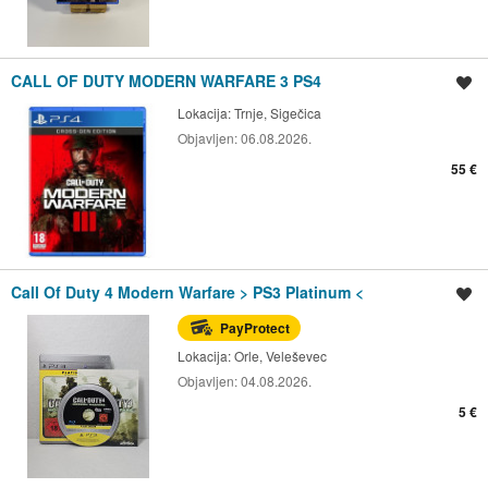
CALL OF DUTY MODERN WARFARE 3 PS4
Spremi oglas
Lokacija:
Trnje, Sigečica
Objavljen:
06.08.2026.
55 €
Call Of Duty 4 Modern Warfare > PS3 Platinum <
Spremi oglas
PayProtect
Lokacija:
Orle, Veleševec
Objavljen:
04.08.2026.
5 €