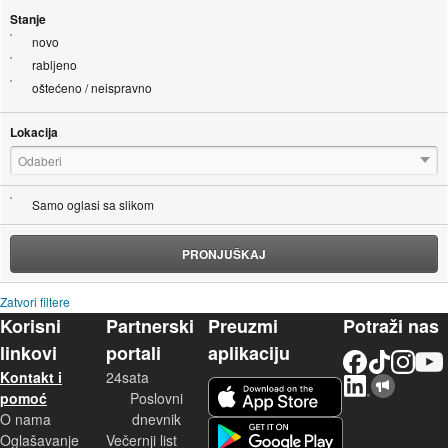
Stanje
novo
rabljeno
oštećeno / neispravno
Lokacija
Odaberi
Samo oglasi sa slikom
PRONJUŠKAJ
Zatvori filtere
Korisni
Partnerski
Preuzmi
Potraži nas
linkovi
portali
aplikaciju
Facebook
TikTok
Instagram
YouTu
Kontakt i
24sata
LinkedIn
Njuškalo blog
iOS aplikacija
pomoć
Poslovni
O nama
dnevnik
Android aplikacija
Oglašavanje
Večernji list