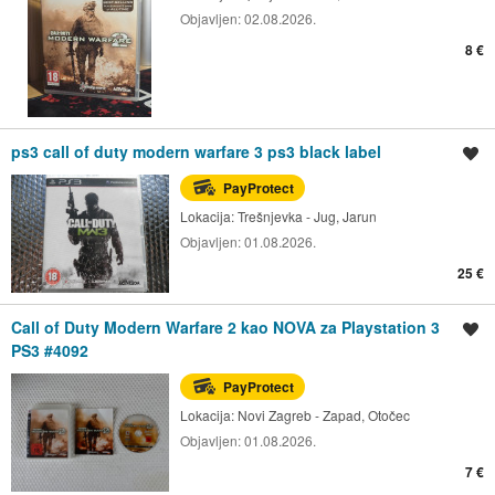
Objavljen:
02.08.2026.
8 €
ps3 call of duty modern warfare 3 ps3 black label
Spremi oglas
PayProtect
Lokacija:
Trešnjevka - Jug, Jarun
Objavljen:
01.08.2026.
25 €
Call of Duty Modern Warfare 2 kao NOVA za Playstation 3
Spremi oglas
PS3 #4092
PayProtect
Lokacija:
Novi Zagreb - Zapad, Otočec
Objavljen:
01.08.2026.
7 €