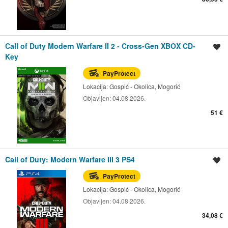
Call of Duty Modern Warfare II 2 - Cross-Gen XBOX CD-
Spremi oglas
Key
PayProtect
Lokacija:
Gospić - Okolica, Mogorić
Objavljen:
04.08.2026.
51 €
Call of Duty: Modern Warfare III 3 PS4
Spremi oglas
PayProtect
Lokacija:
Gospić - Okolica, Mogorić
Objavljen:
04.08.2026.
34,08 €