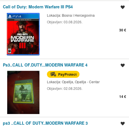
Call of Duty: Modern Warfare III PS4
Spremi oglas
Lokacija:
Bosna i Hercegovina
Objavljen:
03.08.2026.
30 €
Ps3..CALL OF.DUTY...MODERN WARFARE 4
Spremi oglas
PayProtect
Lokacija:
Opatija, Opatija - Centar
Objavljen:
02.08.2026.
14 €
ps3 ..CALL OF DUTY..MODERN WARFARE 3
Spremi oglas