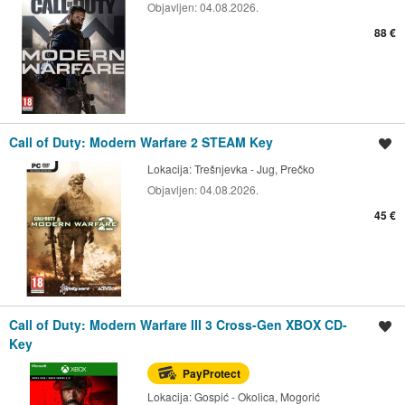
Objavljen:
04.08.2026.
88 €
Call of Duty: Modern Warfare 2 STEAM Key
Spremi oglas
Lokacija:
Trešnjevka - Jug, Prečko
Objavljen:
04.08.2026.
45 €
Call of Duty: Modern Warfare III 3 Cross-Gen XBOX CD-
Spremi oglas
Key
PayProtect
Lokacija:
Gospić - Okolica, Mogorić