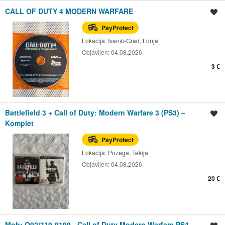
CALL OF DUTY 4 MODERN WARFARE
Spremi oglas
PayProtect
Lokacija:
Ivanić-Grad, Lonja
Objavljen:
04.08.2026.
3 €
Battlefield 3 + Call of Duty: Modern Warfare 3 (PS3) –
Spremi oglas
Komplet
PayProtect
Lokacija:
Požega, Tekija
Objavljen:
04.08.2026.
20 €
Mob: O92/319-9199 - Call of Duty Modern Warfare PS4