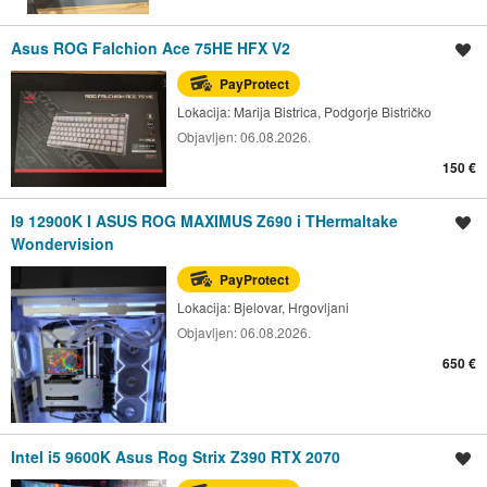
Asus ROG Falchion Ace 75HE HFX V2
Spremi oglas
PayProtect
Lokacija:
Marija Bistrica, Podgorje Bistričko
Objavljen:
06.08.2026.
150 €
I9 12900K I ASUS ROG MAXIMUS Z690 i THermaltake
Spremi oglas
Wondervision
PayProtect
Lokacija:
Bjelovar, Hrgovljani
Objavljen:
06.08.2026.
650 €
Intel i5 9600K Asus Rog Strix Z390 RTX 2070
Spremi oglas