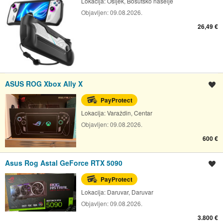
Lokacija:
Osijek, Bosutsko naselje
Objavljen:
09.08.2026.
26,49 €
ASUS ROG Xbox Ally X
Spremi oglas
PayProtect
Lokacija:
Varaždin, Centar
Objavljen:
09.08.2026.
600 €
Asus Rog Astal GeForce RTX 5090
Spremi oglas
PayProtect
Lokacija:
Daruvar, Daruvar
Objavljen:
09.08.2026.
3.800 €