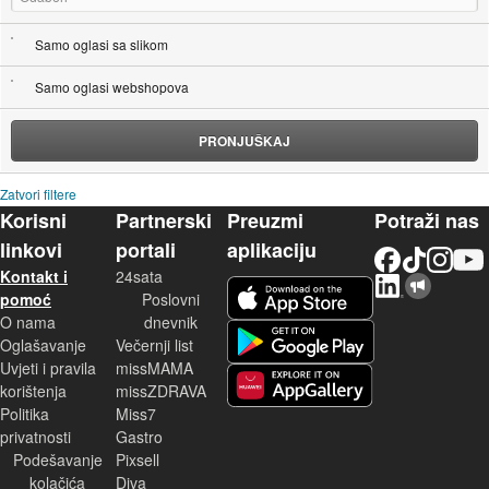
Samo oglasi sa slikom
Samo oglasi webshopova
PRONJUŠKAJ
Zatvori filtere
Korisni
Partnerski
Preuzmi
Potraži nas
linkovi
portali
aplikaciju
Facebook
TikTok
Instagram
YouTu
Kontakt i
24sata
LinkedIn
Njuškalo blog
iOS aplikacija
pomoć
Poslovni
O nama
dnevnik
Android aplikacija
Oglašavanje
Večernji list
Uvjeti i pravila
missMAMA
korištenja
missZDRAVA
Huawei aplikacija
Politika
Miss7
privatnosti
Gastro
Podešavanje
Pixsell
kolačića
Diva