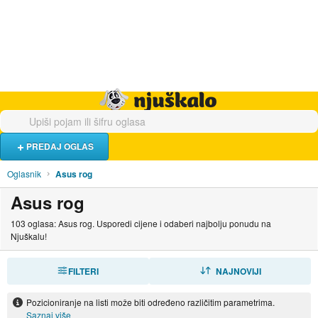
Hrana i piće
Turistički smještaj
Poslovi
Njuškalo naslovnica
PREDAJ OGLAS
Oglasnik
Asus rog
Asus rog
103 oglasa: Asus rog. Usporedi cijene i odaberi najbolju ponudu na
Njuškalu!
FILTERI
SORTIRAJ
NAJNOVIJI
Pozicioniranje na listi može biti određeno različitim parametrima.
Saznaj više