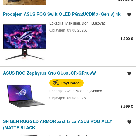
Prodajem ASUS ROG Swift OLED PG32UCDM3 (Gen 3) 4k
Spremi oglas
Lokacija:
Maksimir, Donji Bukovac
Objavljen:
09.08.2026.
1.300 €
ASUS ROG Zephyrus G16 GU605CR-QR109W
Spremi oglas
PayProtect
Lokacija:
Sveta Nedelja, Strmec
Objavljen:
09.08.2026.
3.999 €
SPIGEN RUGGED ARMOR zaštita za ASUS ROG ALLY
Spremi oglas
(MATTE BLACK)