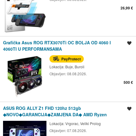
26,99 €
Grafička Asus ROG RTX3070Ti OC BOLJA OD 4060 I
Spremi oglas
4060TI U PERFORMANSAMA
PayProtect
Lokacija:
Buje, Buroli
Objavljen:
08.08.2026.
500 €
ASUS ROG ALLY Z1 FHD 120hz 512gb
Spremi oglas
◆NOVO◆GARANCIJA◆ZAMJENA DA◆ AMD Ryzen
Lokacija:
Vrgorac, Veliki Prolog
Objavljen:
07.08.2026.