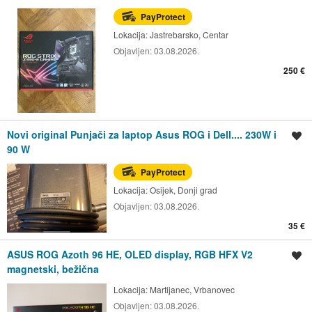
PayProtect
Lokacija:
Jastrebarsko, Centar
Objavljen:
03.08.2026.
250 €
Novi original Punjači za laptop Asus ROG i Dell.... 230W i
Spremi oglas
90 W
PayProtect
Lokacija:
Osijek, Donji grad
Objavljen:
03.08.2026.
35 €
ASUS ROG Azoth 96 HE, OLED display, RGB HFX V2
Spremi oglas
magnetski, bežična
Lokacija:
Martijanec, Vrbanovec
Objavljen:
03.08.2026.