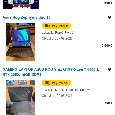
600 €
Asus Rog Zephyrus duo 16
Spremi oglas
PayProtect
Lokacija:
Poreč, Poreč
Objavljen:
07.08.2026.
2.500 €
GAMING LAPTOP ASUS ROG Strix G15 (Ryzen 7 6800H,
Spremi oglas
RTX 3050, 16GB DDR5,
PayProtect
Lokacija:
Mursko Središće, Križovec
Objavljen:
06.08.2026.
700 €