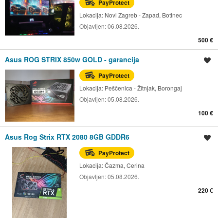
PayProtect
Lokacija:
Novi Zagreb - Zapad, Botinec
Objavljen:
06.08.2026.
500 €
Asus ROG STRIX 850w GOLD - garancija
Spremi oglas
PayProtect
Lokacija:
Peščenica - Žitnjak, Borongaj
Objavljen:
05.08.2026.
100 €
Asus Rog Strix RTX 2080 8GB GDDR6
Spremi oglas
PayProtect
Lokacija:
Čazma, Cerina
Objavljen:
05.08.2026.
220 €