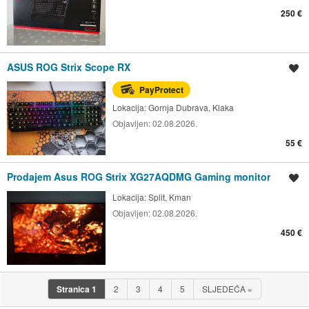
250 €
ASUS ROG Strix Scope RX
Spremi oglas
PayProtect
Lokacija:
Gornja Dubrava, Klaka
Objavljen:
02.08.2026.
55 €
Prodajem Asus ROG Strix XG27AQDMG Gaming monitor
Spremi oglas
Lokacija:
Split, Kman
Objavljen:
02.08.2026.
450 €
Stranica
1
2
3
4
5
SLJEDEĆA
»