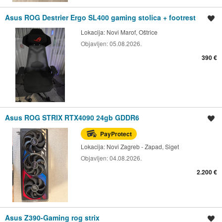
Asus ROG Destrier Ergo SL400 gaming stolica + footrest
Spremi oglas
Lokacija:
Novi Marof, Oštrice
Objavljen:
05.08.2026.
390 €
Asus ROG STRIX RTX4090 24gb GDDR6
Spremi oglas
PayProtect
Lokacija:
Novi Zagreb - Zapad, Siget
Objavljen:
04.08.2026.
2.200 €
Asus Z390-Gaming rog strix
Spremi oglas