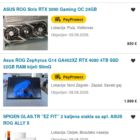
ASUS ROG Strix RTX 3090 Gaming OC 24GB
Spremi oglas
PayProtect
Lokacija:
Pula, Vidikovac
Objavljen:
09.08.2026.
850 €
Asus ROG Zephyrus G14 GA402XZ RTX 4080 4TB SSD
Spremi oglas
32GB RAM bijeli SlimQ
PayProtect
Lokacija:
Novi Zagreb - Zapad, Savski gaj
Objavljen:
08.08.2026.
1.999 €
SPIGEN GLAS.TR ”EZ FIT” 2 kaljena stakla sa apl. ASUS
Spremi oglas
ROG ALLY X
Lokacija:
Osijek, Bosutsko naselje
Objavljen:
08.08.2026.