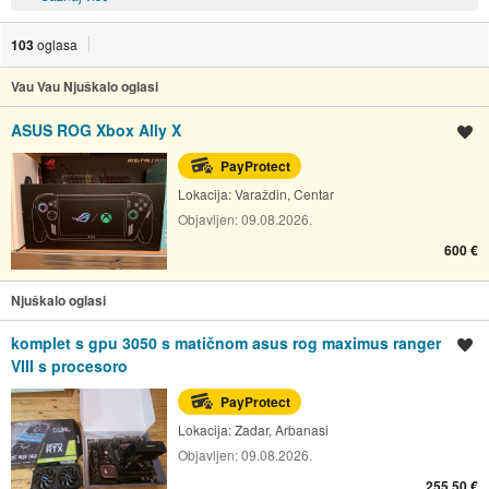
103
oglasa
Vau Vau Njuškalo oglasi
ASUS ROG Xbox Ally X
Spremi oglas
PayProtect
Lokacija:
Varaždin, Centar
Objavljen:
09.08.2026.
600 €
Njuškalo oglasi
komplet s gpu 3050 s matičnom asus rog maximus ranger
Spremi oglas
VIII s procesoro
PayProtect
Lokacija:
Zadar, Arbanasi
Objavljen:
09.08.2026.
255,50 €