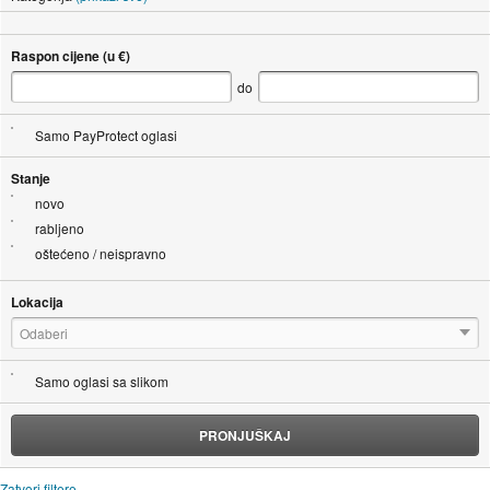
Raspon cijene (u €)
do
Samo PayProtect oglasi
Stanje
novo
rabljeno
oštećeno / neispravno
Lokacija
Odaberi
Samo oglasi sa slikom
PRONJUŠKAJ
Zatvori filtere