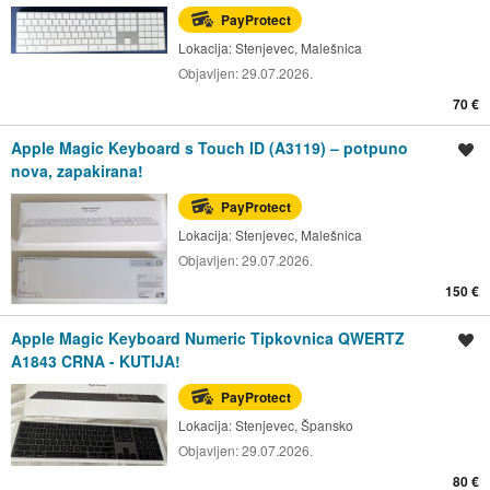
PayProtect
Lokacija:
Stenjevec, Malešnica
Objavljen:
29.07.2026.
70 €
Apple Magic Keyboard s Touch ID (A3119) – potpuno
Spremi oglas
nova, zapakirana!
PayProtect
Lokacija:
Stenjevec, Malešnica
Objavljen:
29.07.2026.
150 €
Apple Magic Keyboard Numeric Tipkovnica QWERTZ
Spremi oglas
A1843 CRNA - KUTIJA!
PayProtect
Lokacija:
Stenjevec, Špansko
Objavljen:
29.07.2026.
80 €