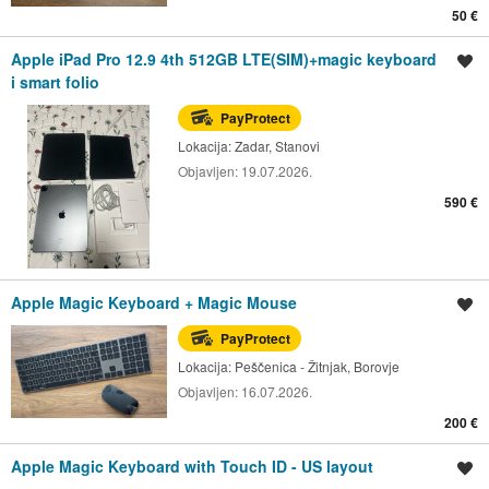
50 €
Apple iPad Pro 12.9 4th 512GB LTE(SIM)+magic keyboard
Spremi oglas
i smart folio
PayProtect
Lokacija:
Zadar, Stanovi
Objavljen:
19.07.2026.
590 €
Apple Magic Keyboard + Magic Mouse
Spremi oglas
PayProtect
Lokacija:
Peščenica - Žitnjak, Borovje
Objavljen:
16.07.2026.
200 €
Apple Magic Keyboard with Touch ID - US layout
Spremi oglas