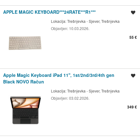
APPLE MAGIC KEYBOARD***24RATE***R1***
Spremi oglas
Lokacija:
Trešnjevka - Sjever, Trešnjevka
Objavljen:
10.03.2026.
55 €
Apple Magic Keyboard iPad 11'', 1st/2nd/3rd/4th gen
Spremi oglas
Black NOVO Račun
Lokacija:
Trešnjevka - Sjever, Trešnjevka
Objavljen:
03.02.2026.
349 €