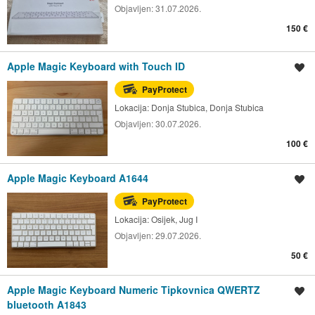
Objavljen:
31.07.2026.
150 €
Apple Magic Keyboard with Touch ID
Spremi oglas
PayProtect
Lokacija:
Donja Stubica, Donja Stubica
Objavljen:
30.07.2026.
100 €
Apple Magic Keyboard A1644
Spremi oglas
PayProtect
Lokacija:
Osijek, Jug I
Objavljen:
29.07.2026.
50 €
Apple Magic Keyboard Numeric Tipkovnica QWERTZ
Spremi oglas
bluetooth A1843