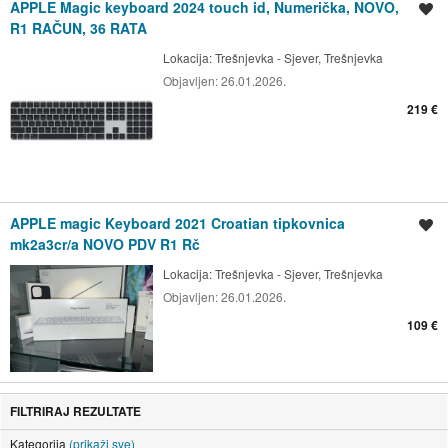
APPLE Magic keyboard 2024 touch id, Numerička, NOVO,
Spremi oglas
R1 RAČUN, 36 RATA
Lokacija:
Trešnjevka - Sjever, Trešnjevka
Objavljen:
26.01.2026.
219 €
APPLE magic Keyboard 2021 Croatian tipkovnica
Spremi oglas
mk2a3cr/a NOVO PDV R1 Rč
Lokacija:
Trešnjevka - Sjever, Trešnjevka
Objavljen:
26.01.2026.
109 €
FILTRIRAJ REZULTATE
Kategorija
(prikaži sve)