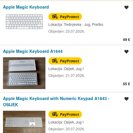
Apple Magic Keyboard
Spremi oglas
PayProtect
Lokacija:
Trešnjevka - Jug, Prečko
Objavljen:
23.07.2026.
49 €
Apple Magic Keyboard A1644
Spremi oglas
PayProtect
Lokacija:
Osijek, Jug I
Objavljen:
21.07.2026.
55 €
Apple Magic Keyboard with Numeric Keypad A1843 -
Spremi oglas
OSIJEK
PayProtect
Lokacija:
Osijek, Jug I
Objavljen:
20.07.2026.