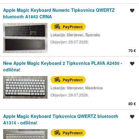
Apple Magic Keyboard Numeric Tipkovnica QWERTZ
Spremi oglas
bluetooth A1843 CRNA
PayProtect
Lokacija:
Stenjevec, Špansko
Objavljen:
29.07.2026.
70 €
New Apple Magic Keyboard 2 Tipkovnica PLAVA A2450 -
Spremi oglas
odlična!
PayProtect
Lokacija:
Stenjevec, Malešnica
Objavljen:
29.07.2026.
80 €
Apple Magic Keyboard Tipkovnica QWERTZ bluetooth
Spremi oglas
A1314 - odlična!
PayProtect