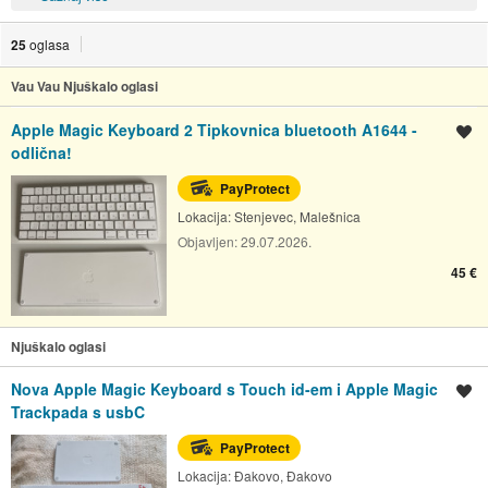
25
oglasa
Vau Vau Njuškalo oglasi
Apple Magic Keyboard 2 Tipkovnica bluetooth A1644 -
Spremi oglas
odlična!
PayProtect
Lokacija:
Stenjevec, Malešnica
Objavljen:
29.07.2026.
45 €
Njuškalo oglasi
Nova Apple Magic Keyboard s Touch id-em i Apple Magic
Spremi oglas
Trackpada s usbC
PayProtect
Lokacija:
Đakovo, Đakovo