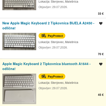
Lokacija:
Stenjevec, Malešnica
Objavljen:
29.07.2026.
33 €
New Apple Magic Keyboard 2 Tipkovnica BIJELA A2450 -
Spremi oglas
odlična!
PayProtect
Lokacija:
Stenjevec, Malešnica
Objavljen:
29.07.2026.
70 €
Apple Magic Keyboard 2 Tipkovnica bluetooth A1644 -
Spremi oglas
odlična!
PayProtect
Lokacija:
Stenjevec, Malešnica
Objavljen:
29.07.2026.
45 €