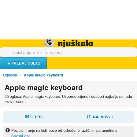
Hrana i piće
Turistički smještaj
Poslovi
Njuškalo naslovnica
PREDAJ OGLAS
Oglasnik
Apple magic keyboard
Apple magic keyboard
25 oglasa: Apple magic keyboard. Usporedi cijene i odaberi najbolju ponudu
na Njuškalu!
FILTERI
SORTIRAJ
NAJNOVIJI
Pozicioniranje na listi može biti određeno različitim parametrima.
Saznaj više