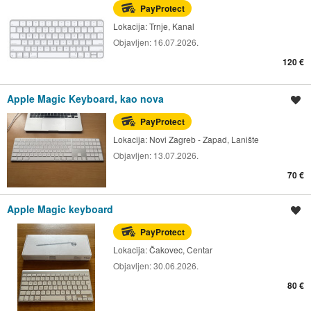
PayProtect
Lokacija:
Trnje, Kanal
Objavljen:
16.07.2026.
120 €
Apple Magic Keyboard, kao nova
Spremi oglas
PayProtect
Lokacija:
Novi Zagreb - Zapad, Lanište
Objavljen:
13.07.2026.
70 €
Apple Magic keyboard
Spremi oglas
PayProtect
Lokacija:
Čakovec, Centar
Objavljen:
30.06.2026.
80 €