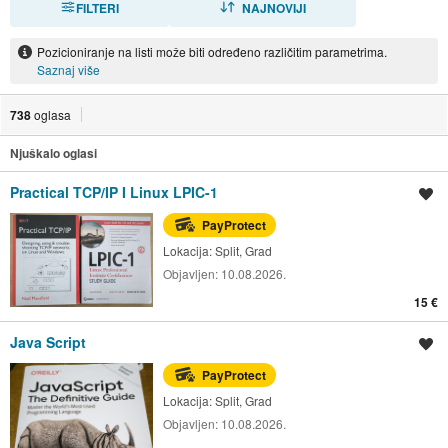
FILTERI
NAJNOVIJI
Pozicioniranje na listi može biti određeno različitim parametrima.
Saznaj više
738
oglasa
Njuškalo oglasi
Practical TCP/IP I Linux LPIC-1
Spremi oglas
PayProtect
Lokacija:
Split, Grad
Objavljen:
10.08.2026.
15 €
Java Script
Spremi oglas
PayProtect
Lokacija:
Split, Grad
Objavljen:
10.08.2026.