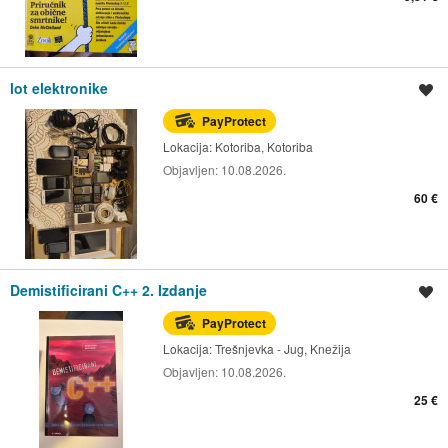
lot elektronike
Spremi oglas
PayProtect
Lokacija:
Kotoriba, Kotoriba
Objavljen:
10.08.2026.
60 €
Demistificirani C++ 2. Izdanje
Spremi oglas
PayProtect
Lokacija:
Trešnjevka - Jug, Knežija
Objavljen:
10.08.2026.
25 €