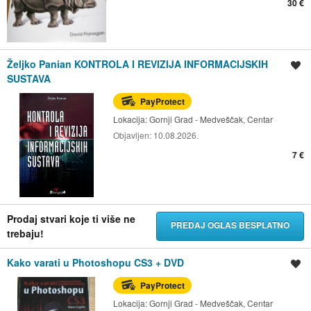
30 €
Željko Panian KONTROLA I REVIZIJA INFORMACIJSKIH
Spremi oglas
SUSTAVA
PayProtect
Lokacija:
Gornji Grad - Medveščak, Centar
Objavljen:
10.08.2026.
7 €
Prodaj stvari koje ti više ne
PREDAJ OGLAS BESPLATNO
trebaju!
Kako varati u Photoshopu CS3 + DVD
Spremi oglas
PayProtect
Lokacija:
Gornji Grad - Medveščak, Centar