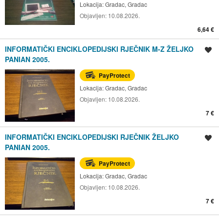
Lokacija:
Gradac, Gradac
Objavljen:
10.08.2026.
6,64 €
INFORMATIČKI ENCIKLOPEDIJSKI RJEČNIK M-Z ŽELJKO
Spremi oglas
PANIAN 2005.
PayProtect
Lokacija:
Gradac, Gradac
Objavljen:
10.08.2026.
7 €
INFORMATIČKI ENCIKLOPEDIJSKI RJEČNIK ŽELJKO
Spremi oglas
PANIAN 2005.
PayProtect
Lokacija:
Gradac, Gradac
Objavljen:
10.08.2026.
7 €