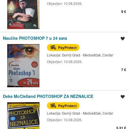
Objavljen:
10.08.2026.
9 €
Naučite PHOTOSHOP 7 u 24 sata
Spremi oglas
PayProtect
Lokacija:
Gornji Grad - Medveščak, Centar
Objavljen:
10.08.2026.
7 €
Deke McClelland PHOTOSHOP ZA NEZNALICE
Spremi oglas
PayProtect
Lokacija:
Gornji Grad - Medveščak, Centar
Objavljen:
10.08.2026.
5,31 €