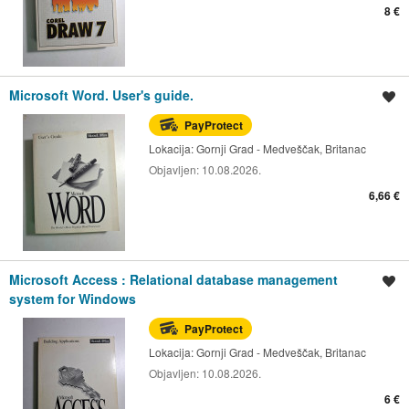
8 €
Microsoft Word. User's guide.
Spremi oglas
PayProtect
Lokacija:
Gornji Grad - Medveščak, Britanac
Objavljen:
10.08.2026.
6,66 €
Microsoft Access : Relational database management
Spremi oglas
system for Windows
PayProtect
Lokacija:
Gornji Grad - Medveščak, Britanac
Objavljen:
10.08.2026.
6 €