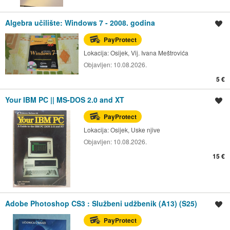
Algebra učilište: Windows 7 - 2008. godina
Spremi oglas
PayProtect
Lokacija:
Osijek, Vij. Ivana Meštrovića
Objavljen:
10.08.2026.
5 €
Your IBM PC || MS-DOS 2.0 and XT
Spremi oglas
PayProtect
Lokacija:
Osijek, Uske njive
Objavljen:
10.08.2026.
15 €
Adobe Photoshop CS3 : Službeni udžbenik (A13) (S25)
Spremi oglas
PayProtect