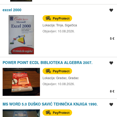
excel 2000
Spremi oglas
PayProtect
Lokacija:
Trnje, Sigečica
Objavljen:
10.08.2026.
5 €
POWER POINT ECDL BIBLIOTEKA ALGEBRA 2007.
Spremi oglas
PayProtect
Lokacija:
Gradac, Gradac
Objavljen:
10.08.2026.
8 €
MS WORD 5.0 DUŠKO SAVIĆ TEHNIČKA KNJIGA 1990.
Spremi oglas
PayProtect