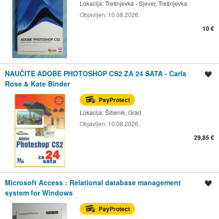
Lokacija:
Trešnjevka - Sjever, Trešnjevka
Objavljen:
10.08.2026.
10 €
NAUČITE ADOBE PHOTOSHOP CS2 ZA 24 SATA - Carla
Spremi oglas
Rose & Kate Binder
PayProtect
Lokacija:
Šibenik, Grad
Objavljen:
10.08.2026.
29,85 €
Microsoft Access : Relational database management
Spremi oglas
system for Windows
PayProtect