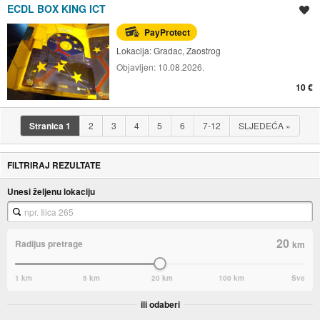
ECDL BOX KING ICT
Spremi oglas
PayProtect
Lokacija:
Gradac, Zaostrog
Objavljen:
10.08.2026.
10 €
Stranica
1
2
3
4
5
6
7-12
SLJEDEĆA
»
FILTRIRAJ REZULTATE
Unesi željenu lokaciju
20
Radijus pretrage
km
1 km
5 km
20 km
100 km
Sve
ili odaberi