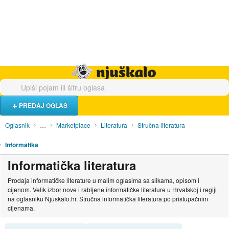
Hrana i piće
Turistički smještaj
Poslovi
Njuškalo naslovnica
PREDAJ OGLAS
Oglasnik
…
Marketplace
Literatura
Stručna literatura
Informatika
Informatička literatura
Prodaja informatičke literature u malim oglasima sa slikama, opisom i
cijenom. Velik izbor nove i rabljene informatičke literature u Hrvatskoj i regiji
na oglasniku Njuskalo.hr. Stručna informatička literatura po pristupačnim
cijenama.
SORTIRAJ