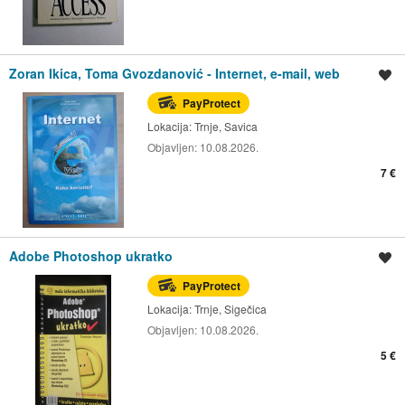
Zoran Ikica, Toma Gvozdanović - Internet, e-mail, web
Spremi oglas
PayProtect
Lokacija:
Trnje, Savica
Objavljen:
10.08.2026.
7 €
Adobe Photoshop ukratko
Spremi oglas
PayProtect
Lokacija:
Trnje, Sigečica
Objavljen:
10.08.2026.
5 €