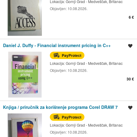
Lokacija:
Gornji Grad - Medveščak, Britanac
Objavljen:
10.08.2026.
6 €
Daniel J. Duffy - Financial instrument pricing in C++
Spremi oglas
PayProtect
Lokacija:
Gornji Grad - Medveščak, Britanac
Objavljen:
10.08.2026.
30 €
Knjiga / priručnik za korištenje programa Corel DRAW 7
Spremi oglas
PayProtect
Lokacija:
Gornji Grad - Medveščak, Britanac
Objavljen:
10.08.2026.