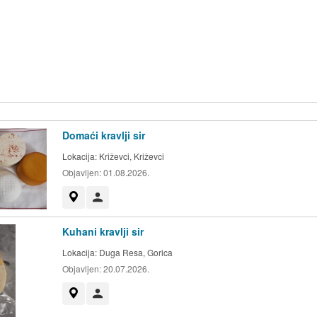
Domaći kravlji sir
Lokacija:
Križevci, Križevci
Objavljen:
01.08.2026.
Prikaži na mapi
Korisnik nije trgovac
Kuhani kravlji sir
Lokacija:
Duga Resa, Gorica
Objavljen:
20.07.2026.
Prikaži na mapi
Korisnik nije trgovac