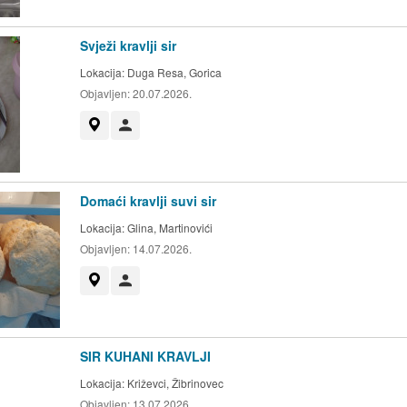
Svježi kravlji sir
Lokacija:
Duga Resa, Gorica
Objavljen:
20.07.2026.
Prikaži na mapi
Korisnik nije trgovac
Domaći kravlji suvi sir
Lokacija:
Glina, Martinovići
Objavljen:
14.07.2026.
Prikaži na mapi
Korisnik nije trgovac
SIR KUHANI KRAVLJI
Lokacija:
Križevci, Žibrinovec
Objavljen:
13.07.2026.