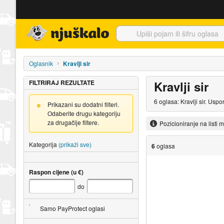
Njuškalo naslovnica
Oglasnik
Kravlji sir
FILTRIRAJ REZULTATE
Kravlji sir
6 oglasa: Kravlji sir. Usp
Prikazani su dodatni filteri.
Odaberite drugu kategoriju
za drugačije filtere.
Pozicioniranje na listi 
Kategorija
(prikaži sve)
6
oglasa
Raspon cijene (u €)
do
Samo PayProtect oglasi