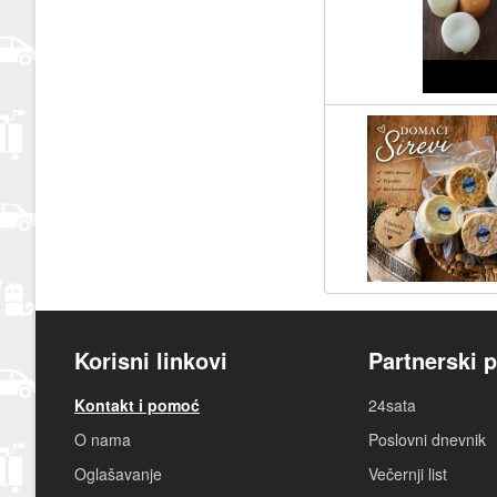
Korisni linkovi
Partnerski p
Kontakt i pomoć
24sata
O nama
Poslovni dnevnik
Oglašavanje
Večernji list