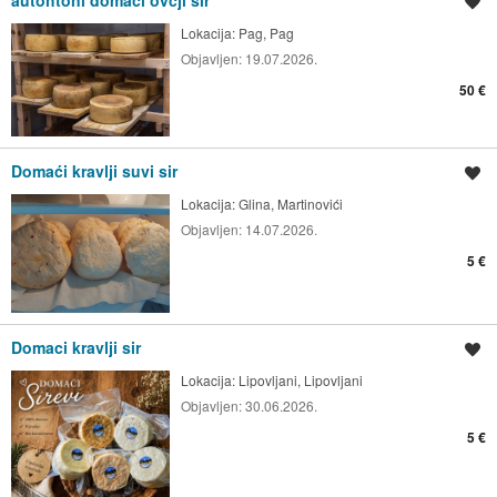
Spremi oglas
Lokacija:
Pag, Pag
Objavljen:
19.07.2026.
50 €
Domaći kravlji suvi sir
Spremi oglas
Lokacija:
Glina, Martinovići
Objavljen:
14.07.2026.
5 €
Domaci kravlji sir
Spremi oglas
Lokacija:
Lipovljani, Lipovljani
Objavljen:
30.06.2026.
5 €