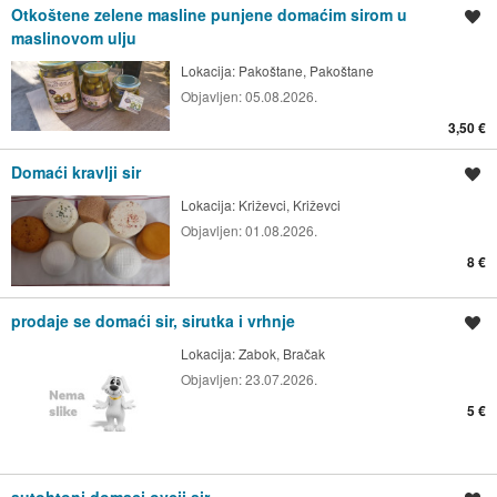
Otkoštene zelene masline punjene domaćim sirom u
Spremi oglas
maslinovom ulju
Lokacija:
Pakoštane, Pakoštane
Objavljen:
05.08.2026.
3,50 €
Domaći kravlji sir
Spremi oglas
Lokacija:
Križevci, Križevci
Objavljen:
01.08.2026.
8 €
prodaje se domaći sir, sirutka i vrhnje
Spremi oglas
Lokacija:
Zabok, Bračak
Objavljen:
23.07.2026.
5 €
autohtoni domaci ovcji sir