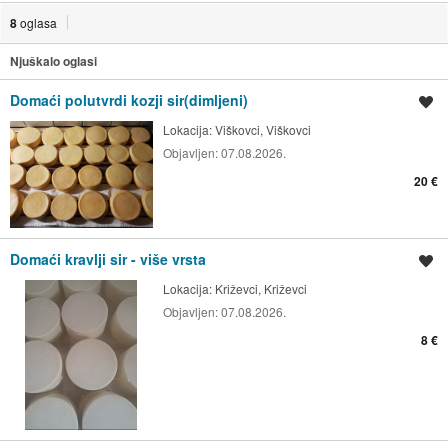
8
oglasa
Njuškalo oglasi
Domaći polutvrdi kozji sir(dimljeni)
Spremi oglas
Lokacija:
Viškovci, Viškovci
Objavljen:
07.08.2026.
20 €
Domaći kravlji sir - više vrsta
Spremi oglas
Lokacija:
Križevci, Križevci
Objavljen:
07.08.2026.
8 €