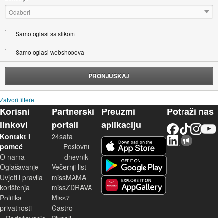
Odaberi
Samo oglasi sa slikom
Samo oglasi webshopova
PRONJUŠKAJ
Zatvori filtere
Korisni
Partnerski
Preuzmi
Potraži nas
linkovi
portali
aplikaciju
Facebook
TikTok
Instagram
YouTu
Kontakt i
24sata
LinkedIn
Njuškalo blog
iOS aplikacija
pomoć
Poslovni
O nama
dnevnik
Android aplikacija
Oglašavanje
Večernji list
Uvjeti i pravila
missMAMA
korištenja
missZDRAVA
Huawei aplikacija
Politika
Miss7
privatnosti
Gastro