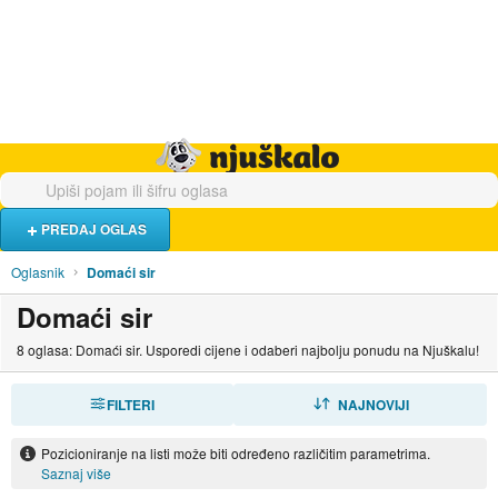
Hrana i piće
Turistički smještaj
Poslovi
Njuškalo naslovnica
PREDAJ OGLAS
Oglasnik
Domaći sir
Domaći sir
8 oglasa: Domaći sir. Usporedi cijene i odaberi najbolju ponudu na Njuškalu!
FILTERI
SORTIRAJ
NAJNOVIJI
Pozicioniranje na listi može biti određeno različitim parametrima.
Saznaj više