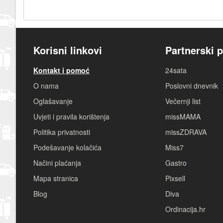
Korisni linkovi
Partnerski p
Kontakt i pomoć
24sata
O nama
Poslovni dnevnik
Oglašavanje
Večernji list
Uvjeti i pravila korištenja
missMAMA
Politika privatnosti
missZDRAVA
Podešavanje kolačića
Miss7
Načini plaćanja
Gastro
Mapa stranica
Pixsell
Blog
Diva
Ordinacija.hr