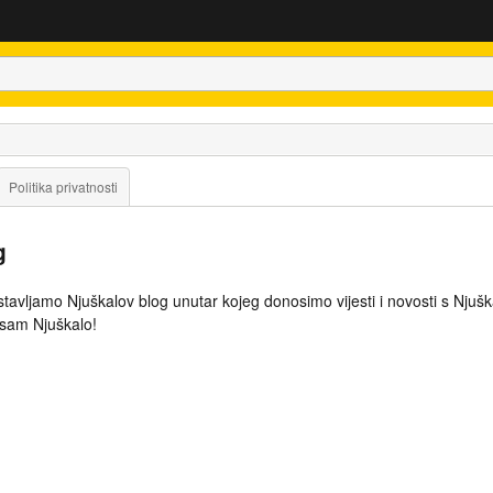
Politika privatnosti
g
tavljamo Njuškalov blog unutar kojeg donosimo vijesti i novosti s Njuš
i sam Njuškalo!