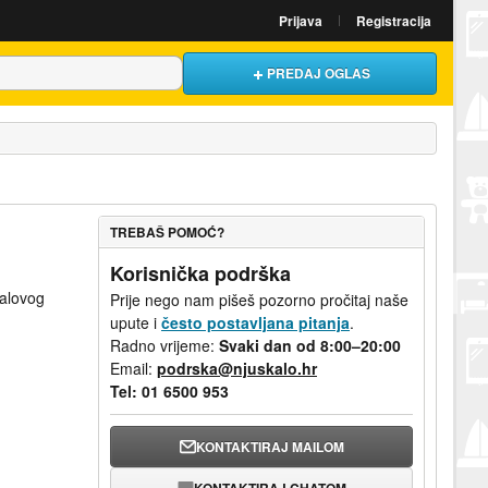
Prijava
Registracija
PREDAJ OGLAS
TREBAŠ POMOĆ?
Korisnička podrška
kalovog
Prije nego nam pišeš pozorno pročitaj naše
upute i
često postavljana pitanja
.
Radno vrijeme:
Svaki dan od 8:00–20:00
Email:
podrska@njuskalo.hr
Tel:
01 6500 953
KONTAKTIRAJ MAILOM
KONTAKTIRAJ CHATOM