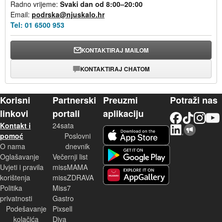
Radno vrijeme:
Svaki dan od 8:00–20:00
Email:
podrska@njuskalo.hr
Tel:
01 6500 953
KONTAKTIRAJ MAILOM
KONTAKTIRAJ CHATOM
Korisni
Partnerski
Preuzmi
Potraži nas
linkovi
portali
aplikaciju
Facebook
TikTok
Instagram
YouTu
Kontakt i
24sata
LinkedIn
Njuškalo blog
iOS aplikacija
pomoć
Poslovni
O nama
dnevnik
Android aplikacija
Oglašavanje
Večernji list
Uvjeti i pravila
missMAMA
korištenja
missZDRAVA
Huawei aplikacija
Politika
Miss7
privatnosti
Gastro
Podešavanje
Pixsell
kolačića
Diva