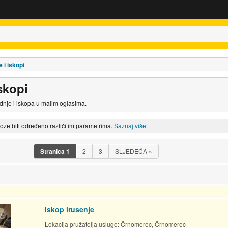
 i iskopi
skopi
dnje i iskopa u malim oglasima.
može biti određeno različitim parametrima.
Saznaj više
Stranica
1
2
3
SLJEDEĆA
»
Iskop irusenje
Lokacija pružatelja usluge:
Črnomerec, Črnomerec