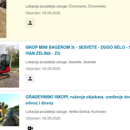
Lokacija pružatelja usluge:
Črnomerec, Črnomerec
Objavljen:
06.08.2026.
Korisnik nije trgovac
ISKOP MINI BAGEROM 3t - SESVETE - DUGO SELO - 
IVAN ZELINA - ZG
Lokacija pružatelja usluge:
Sesvete, Sesvete
Objavljen:
06.08.2026.
Korisnik nije trgovac
GRAĐEVINSKI ISKOPI, rušenja objekata, uređenje dvo
odvoz i dovoz
Lokacija pružatelja usluge:
Velika Gorica, Kurilovec
Objavljen:
06.08.2026.
Video