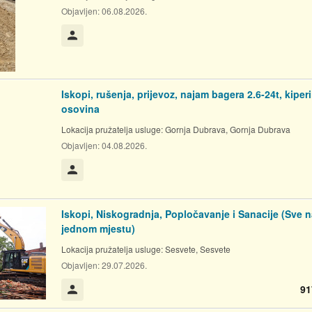
Objavljen:
06.08.2026.
Korisnik nije trgovac
Iskopi, rušenja, prijevoz, najam bagera 2.6-24t, kiperi
osovina
Lokacija pružatelja usluge:
Gornja Dubrava, Gornja Dubrava
Objavljen:
04.08.2026.
Korisnik nije trgovac
Iskopi, Niskogradnja, Popločavanje i Sanacije (Sve n
jednom mjestu)
Lokacija pružatelja usluge:
Sesvete, Sesvete
Objavljen:
29.07.2026.
91
Korisnik nije trgovac