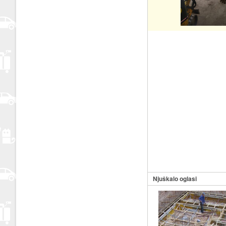
Njuškalo oglasi