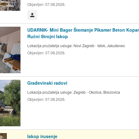
Objavljen:
07.08.2026.
Korisnik nije trgovac
UDARNIK- Mini Bager Štemanje Pikamer Beton Kopa
Ručni Strojni Iskop
Lokacija pružatelja usluge:
Novi Zagreb - Istok, Jakuševec
Objavljen:
07.08.2026.
Građevinski radovi
Lokacija pružatelja usluge:
Zagreb - Okolica, Brezovica
Objavljen:
07.08.2026.
Iskop irusenje