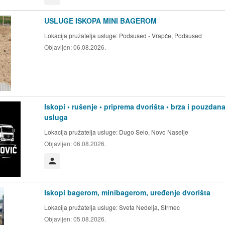
USLUGE ISKOPA MINI BAGEROM
Lokacija pružatelja usluge:
Podsused - Vrapče, Podsused
Objavljen:
06.08.2026.
Iskopi • rušenje • priprema dvorišta • brza i pouzdan
usluga
Lokacija pružatelja usluge:
Dugo Selo, Novo Naselje
Objavljen:
06.08.2026.
Korisnik nije trgovac
Iskopi bagerom, minibagerom, uređenje dvorišta
Lokacija pružatelja usluge:
Sveta Nedelja, Strmec
Objavljen:
05.08.2026.