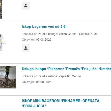
Korisnik nije trgovac
Iskop bagerom već od 5 €
Lokacija pružatelja usluge:
Velika Gorica - Okolica, Kuče
Objavljen:
05.08.2026.
Korisnik nije trgovac
Usluga iskopa *Pikhamer *Drenaža *Priključci *Uređe
Lokacija pružatelja usluge:
Zaprešić, Centar
Objavljen:
05.08.2026.
ISKOP MINI BAGEROM *PIKHAMER *DRENAŽA
*PRIKLJUČCI *