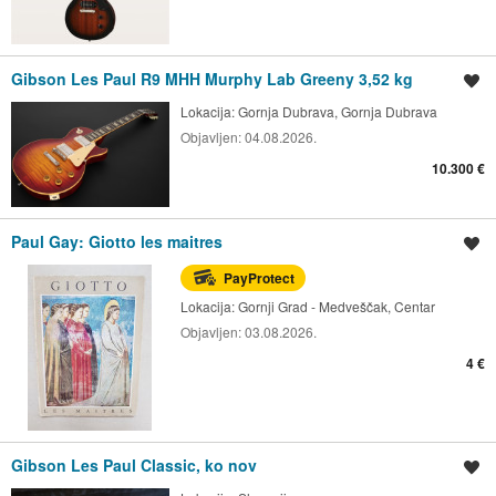
Gibson Les Paul R9 MHH Murphy Lab Greeny 3,52 kg
Spremi oglas
Lokacija:
Gornja Dubrava, Gornja Dubrava
Objavljen:
04.08.2026.
10.300 €
Paul Gay: Giotto les maitres
Spremi oglas
PayProtect
Lokacija:
Gornji Grad - Medveščak, Centar
Objavljen:
03.08.2026.
4 €
Gibson Les Paul Classic, ko nov
Spremi oglas