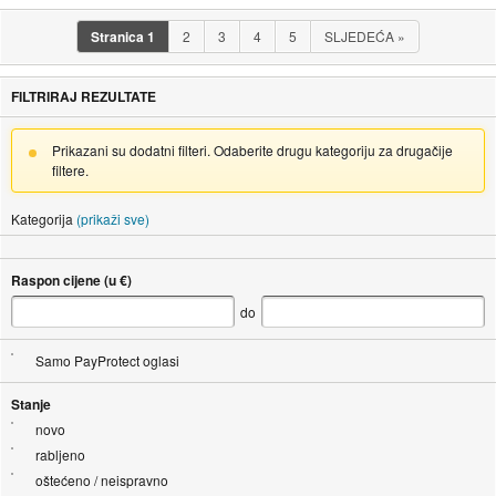
Stranica
1
2
3
4
5
SLJEDEĆA
»
FILTRIRAJ REZULTATE
Prikazani su dodatni filteri. Odaberite drugu kategoriju za drugačije
filtere.
Kategorija
(prikaži sve)
Raspon cijene (u €)
do
Samo PayProtect oglasi
Stanje
novo
rabljeno
oštećeno / neispravno