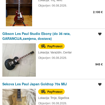
Objavljen:
06.08.2026.
2.100 €
Gibson Les Paul Studio Ebony (do 36 rata,
Spremi oglas
GARANCIJA,zamjena, dostava)
PayProtect
Lokacija:
Varaždin, Centar
Objavljen:
06.08.2026.
945 €
Sekova Les Paul Japan Goldtop 70s MIJ
Spremi oglas
PayProtect
Lokacija:
Trnje, Sigečica
Objavljen:
06.08.2026.