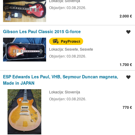
Lokacija:
Slovenija
Objavljen:
03.08.2026.
2.000 €
Gibson Les Paul Classic 2015 G-force
Spremi oglas
PayProtect
Lokacija:
Sesvete, Sesvete
Objavljen:
03.08.2026.
1.700 €
ESP Edwards Les Paul, VHB, Seymour Duncan magneta,
Spremi oglas
Made in JAPAN
Lokacija:
Slovenija
Objavljen:
03.08.2026.
770 €