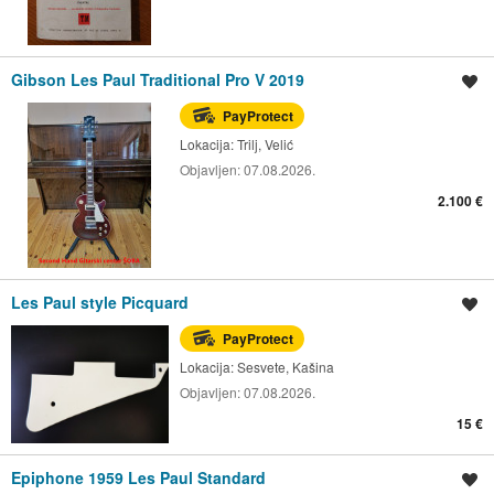
Gibson Les Paul Traditional Pro V 2019
Spremi oglas
PayProtect
Lokacija:
Trilj, Velić
Objavljen:
07.08.2026.
2.100 €
Les Paul style Picquard
Spremi oglas
PayProtect
Lokacija:
Sesvete, Kašina
Objavljen:
07.08.2026.
15 €
Epiphone 1959 Les Paul Standard
Spremi oglas