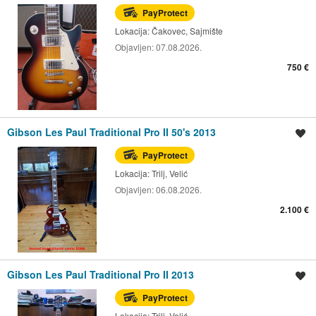
PayProtect
Lokacija:
Čakovec, Sajmište
Objavljen:
07.08.2026.
750 €
Gibson Les Paul Traditional Pro II 50's 2013
Spremi oglas
PayProtect
Lokacija:
Trilj, Velić
Objavljen:
06.08.2026.
2.100 €
Gibson Les Paul Traditional Pro II 2013
Spremi oglas
PayProtect
Lokacija:
Trilj, Velić