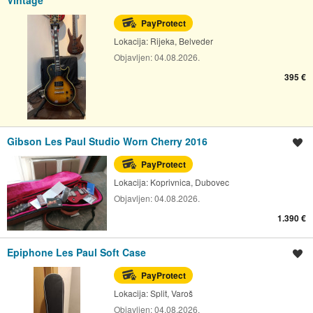
Vintage
PayProtect
Lokacija:
Rijeka, Belveder
Objavljen:
04.08.2026.
395 €
Gibson Les Paul Studio Worn Cherry 2016
Spremi oglas
PayProtect
Lokacija:
Koprivnica, Dubovec
Objavljen:
04.08.2026.
1.390 €
Epiphone Les Paul Soft Case
Spremi oglas
PayProtect
Lokacija:
Split, Varoš
Objavljen:
04.08.2026.