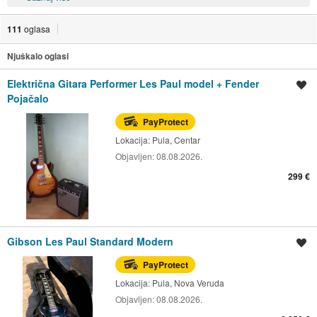
111
oglasa
Njuškalo oglasi
Električna Gitara Performer Les Paul model + Fender
Spremi oglas
Pojačalo
PayProtect
Lokacija:
Pula, Centar
Objavljen:
08.08.2026.
299 €
Gibson Les Paul Standard Modern
Spremi oglas
PayProtect
Lokacija:
Pula, Nova Veruda
Objavljen:
08.08.2026.