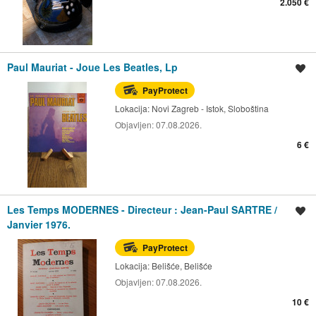
2.050 €
Paul Mauriat - Joue Les Beatles, Lp
Spremi oglas
PayProtect
Lokacija:
Novi Zagreb - Istok, Sloboština
Objavljen:
07.08.2026.
6 €
Les Temps MODERNES - Directeur : Jean-Paul SARTRE /
Spremi oglas
Janvier 1976.
PayProtect
Lokacija:
Belišće, Belišće
Objavljen:
07.08.2026.
10 €