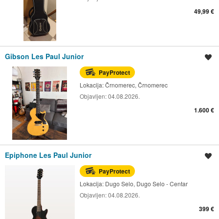
49,99 €
Gibson Les Paul Junior
Spremi oglas
PayProtect
Lokacija:
Črnomerec, Črnomerec
Objavljen:
04.08.2026.
1.600 €
Epiphone Les Paul Junior
Spremi oglas
PayProtect
Lokacija:
Dugo Selo, Dugo Selo - Centar
Objavljen:
04.08.2026.
399 €