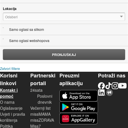
Lokacija
Odaberi
Samo oglasi sa slikom
Samo oglasi webshopova
PRONJUŠKAJ
Zatvori filtere
Korisni
Partnerski
Preuzmi
Potraži nas
linkovi
portali
aplikaciju
Facebook
TikTok
Instagram
YouTu
Kontakt i
24sata
LinkedIn
Njuškalo blog
iOS aplikacija
pomoć
Poslovni
O nama
dnevnik
Android aplikacija
Oglašavanje
Večernji list
Uvjeti i pravila
missMAMA
korištenja
missZDRAVA
Huawei aplikacija
Politika
Miss7