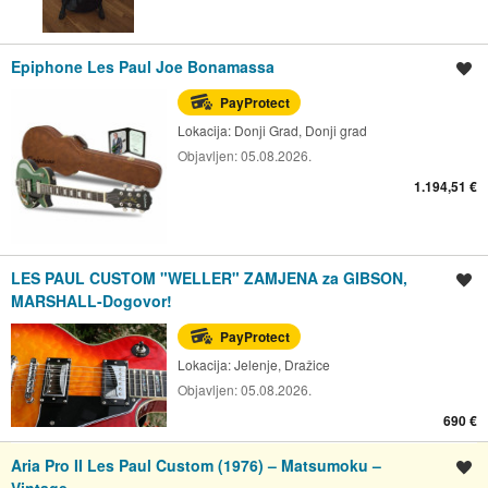
Epiphone Les Paul Joe Bonamassa
Spremi oglas
PayProtect
Lokacija:
Donji Grad, Donji grad
Objavljen:
05.08.2026.
1.194,51 €
LES PAUL CUSTOM "WELLER" ZAMJENA za GIBSON,
Spremi oglas
MARSHALL-Dogovor!
PayProtect
Lokacija:
Jelenje, Dražice
Objavljen:
05.08.2026.
690 €
Aria Pro II Les Paul Custom (1976) – Matsumoku –
Spremi oglas