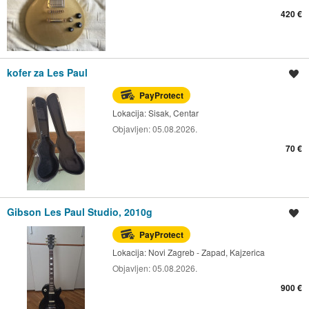
420 €
kofer za Les Paul
Spremi oglas
PayProtect
Lokacija:
Sisak, Centar
Objavljen:
05.08.2026.
70 €
Gibson Les Paul Studio, 2010g
Spremi oglas
PayProtect
Lokacija:
Novi Zagreb - Zapad, Kajzerica
Objavljen:
05.08.2026.
900 €