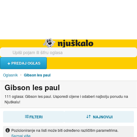
Hrana i piće
Turistički smještaj
Poslovi
Njuškalo naslovnica
PREDAJ OGLAS
Oglasnik
Gibson les paul
Gibson les paul
111 oglasa: Gibson les paul. Usporedi cijene i odaberi najbolju ponudu na
Njuškalu!
FILTERI
SORTIRAJ
NAJNOVIJI
Pozicioniranje na listi može biti određeno različitim parametrima.
Saznaj više