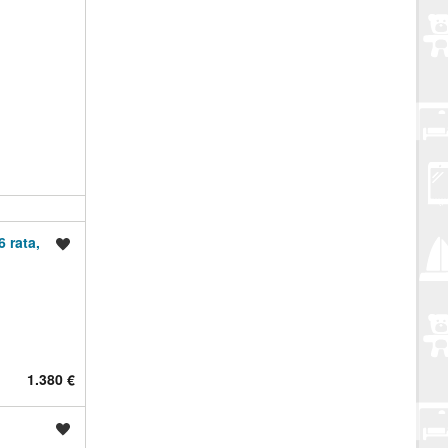
 rata,
Spremi oglas
1.380 €
Spremi oglas