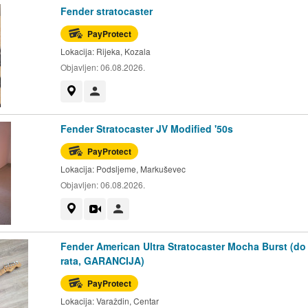
Fender stratocaster
PayProtect
Lokacija:
Rijeka, Kozala
Objavljen:
06.08.2026.
Prikaži na mapi
Korisnik nije trgovac
Fender Stratocaster JV Modified '50s
PayProtect
Lokacija:
Podsljeme, Markuševec
Objavljen:
06.08.2026.
Prikaži na mapi
Video
Korisnik nije trgovac
Fender American Ultra Stratocaster Mocha Burst (do
rata, GARANCIJA)
PayProtect
Lokacija:
Varaždin, Centar