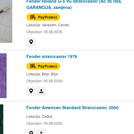
Fender Roland G-5 VG Stratocaster (do 36 rata,
GARANCIJA, zamjena)
PayProtect
Lokacija:
Varaždin, Centar
Objavljen:
05.08.2026.
Prikaži na mapi
Fender stratocaster 1976
PayProtect
Lokacija:
Bilje, Bilje
Objavljen:
05.08.2026.
Prikaži na mapi
Korisnik nije trgovac
Fender American Standard Stratocaster, 2000
Lokacija:
Češka
Objavljen:
04.08.2026.
Prikaži na mapi
Korisnik nije trgovac