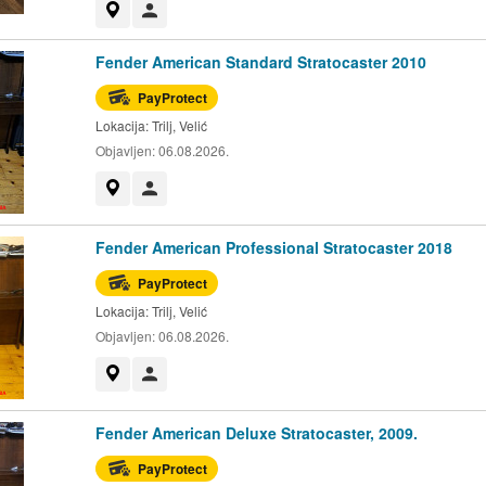
Prikaži na mapi
Korisnik nije trgovac
Fender American Standard Stratocaster 2010
PayProtect
Lokacija:
Trilj, Velić
Objavljen:
06.08.2026.
Prikaži na mapi
Korisnik nije trgovac
Fender American Professional Stratocaster 2018
PayProtect
Lokacija:
Trilj, Velić
Objavljen:
06.08.2026.
Prikaži na mapi
Korisnik nije trgovac
Fender American Deluxe Stratocaster, 2009.
PayProtect