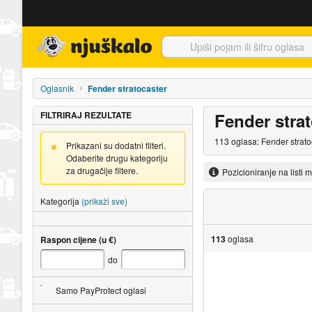
Njuškalo naslovnica
Oglasnik
Fender stratocaster
FILTRIRAJ REZULTATE
Fender stra
113 oglasa: Fender strato
Prikazani su dodatni filteri.
Odaberite drugu kategoriju
za drugačije filtere.
Pozicioniranje na listi 
Kategorija
(prikaži sve)
113
oglasa
Raspon cijene (u €)
do
Samo PayProtect oglasi