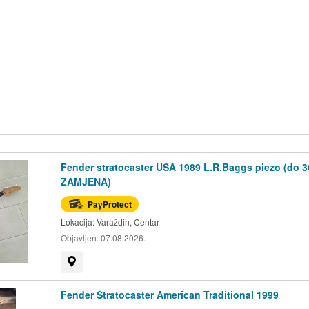
Fender stratocaster USA 1989 L.R.Baggs piezo (do 36
ZAMJENA)
PayProtect
Lokacija:
Varaždin, Centar
Objavljen:
07.08.2026.
Prikaži na mapi
Fender Stratocaster American Traditional 1999