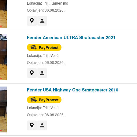
Lokacija:
Trilj, Kamensko
Objavljen:
06.08.2026.
Prikaži na mapi
Korisnik nije trgovac
Fender American ULTRA Stratocaster 2021
PayProtect
Lokacija:
Trilj, Velić
Objavljen:
06.08.2026.
Prikaži na mapi
Korisnik nije trgovac
Fender USA Highway One Stratocaster 2010
PayProtect
Lokacija:
Trilj, Velić
Objavljen:
06.08.2026.
Prikaži na mapi
Korisnik nije trgovac