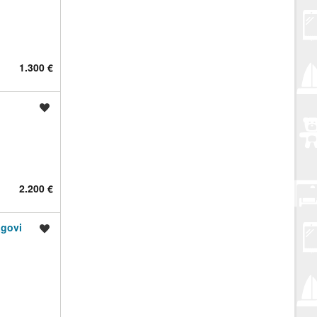
1.300 €
Spremi oglas
2.200 €
agovi
Spremi oglas