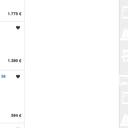
1.775 €
Spremi oglas
1.380 €
 36
Spremi oglas
594 €