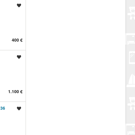
Spremi oglas
400 €
Spremi oglas
1.100 €
 36
Spremi oglas