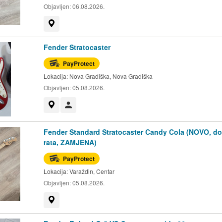
Objavljen:
06.08.2026.
Prikaži na mapi
Fender Stratocaster
PayProtect
Lokacija:
Nova Gradiška, Nova Gradiška
Objavljen:
05.08.2026.
Prikaži na mapi
Korisnik nije trgovac
Fender Standard Stratocaster Candy Cola (NOVO, do
rata, ZAMJENA)
PayProtect
Lokacija:
Varaždin, Centar
Objavljen:
05.08.2026.
Prikaži na mapi