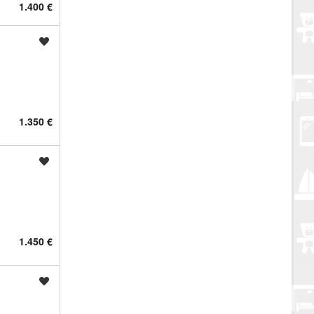
1.400 €
Spremi oglas
1.350 €
Spremi oglas
1.450 €
Spremi oglas