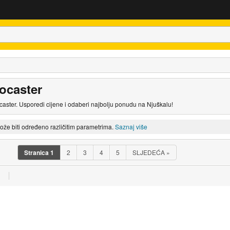
tocaster
caster. Usporedi cijene i odaberi najbolju ponudu na Njuškalu!
može biti određeno različitim parametrima.
Saznaj više
Stranica
1
2
3
4
5
SLJEDEĆA
»