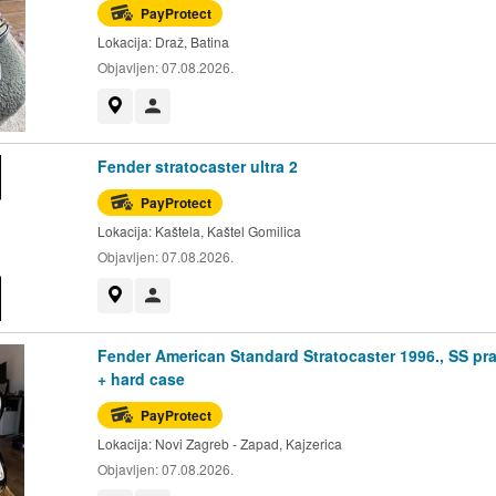
PayProtect
Lokacija:
Draž, Batina
Objavljen:
07.08.2026.
Prikaži na mapi
Korisnik nije trgovac
Fender stratocaster ultra 2
PayProtect
Lokacija:
Kaštela, Kaštel Gomilica
Objavljen:
07.08.2026.
Prikaži na mapi
Korisnik nije trgovac
Fender American Standard Stratocaster 1996., SS pr
+ hard case
PayProtect
Lokacija:
Novi Zagreb - Zapad, Kajzerica
Objavljen:
07.08.2026.