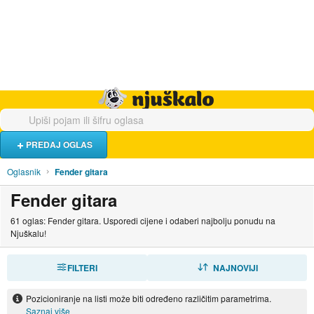
Hrana i piće
Turistički smještaj
Poslovi
Njuškalo naslovnica
PREDAJ OGLAS
Oglasnik
Fender gitara
Fender gitara
61 oglas: Fender gitara. Usporedi cijene i odaberi najbolju ponudu na
Njuškalu!
FILTERI
SORTIRAJ
NAJNOVIJI
Pozicioniranje na listi može biti određeno različitim parametrima.
Saznaj više