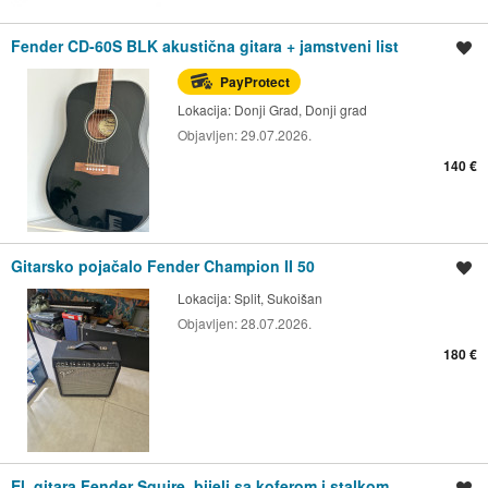
Fender CD-60S BLK akustična gitara + jamstveni list
Spremi oglas
PayProtect
Lokacija:
Donji Grad, Donji grad
Objavljen:
29.07.2026.
140 €
Gitarsko pojačalo Fender Champion II 50
Spremi oglas
Lokacija:
Split, Sukoišan
Objavljen:
28.07.2026.
180 €
El. gitara Fender Squire, bijeli,sa koferom i stalkom
Spremi oglas