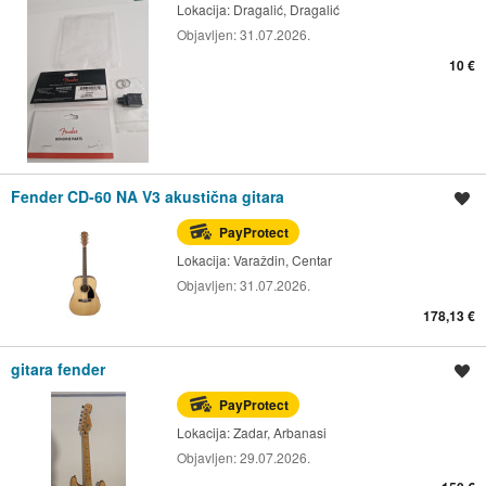
Lokacija:
Dragalić, Dragalić
Objavljen:
31.07.2026.
10 €
Fender CD-60 NA V3 akustična gitara
Spremi oglas
PayProtect
Lokacija:
Varaždin, Centar
Objavljen:
31.07.2026.
178,13 €
gitara fender
Spremi oglas
PayProtect
Lokacija:
Zadar, Arbanasi
Objavljen:
29.07.2026.