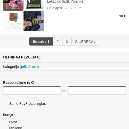
Lokacija:
Split, Pujanke
Objavljen:
27.07.2026.
10 €
Stranica
1
2
3
SLJEDEĆA
»
FILTRIRAJ REZULTATE
Kategorija
(prikaži sve)
Raspon cijene (u €)
do
Samo PayProtect oglasi
Stanje
novo
rabljeno