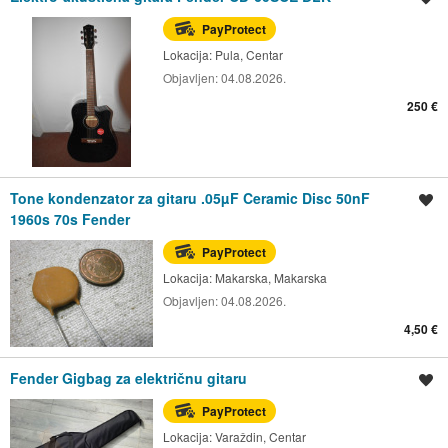
PayProtect
Lokacija:
Pula, Centar
Objavljen:
04.08.2026.
250 €
Tone kondenzator za gitaru .05µF Ceramic Disc 50nF
Spremi oglas
1960s 70s Fender
PayProtect
Lokacija:
Makarska, Makarska
Objavljen:
04.08.2026.
4,50 €
Fender Gigbag za električnu gitaru
Spremi oglas
PayProtect
Lokacija:
Varaždin, Centar