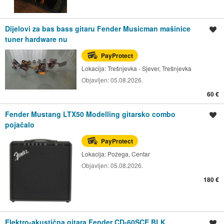
Dijelovi za bas bass gitaru Fender Musicman mašinice
Spremi oglas
tuner hardware nu
PayProtect
Lokacija:
Trešnjevka - Sjever, Trešnjevka
Objavljen:
05.08.2026.
60 €
Fender Mustang LTX50 Modelling gitarsko combo
Spremi oglas
pojačalo
PayProtect
Lokacija:
Požega, Centar
Objavljen:
05.08.2026.
180 €
Elektro-akustična gitara Fender CD-60SCE BLK
Spremi oglas