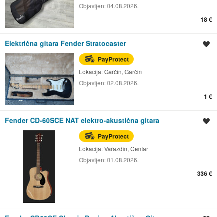
Objavljen:
04.08.2026.
18 €
Električna gitara Fender Stratocaster
Spremi oglas
PayProtect
Lokacija:
Garčin, Garčin
Objavljen:
02.08.2026.
1 €
Fender CD-60SCE NAT elektro-akustična gitara
Spremi oglas
PayProtect
Lokacija:
Varaždin, Centar
Objavljen:
01.08.2026.
336 €