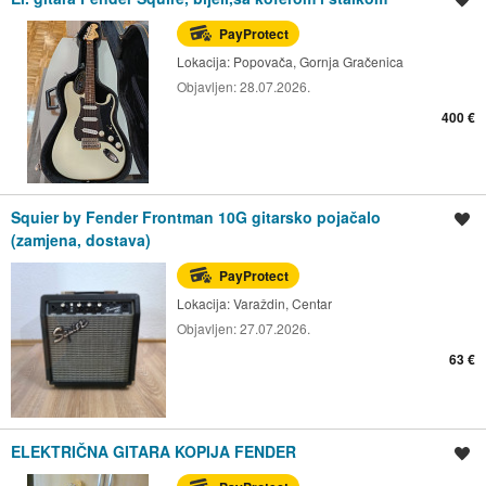
PayProtect
Lokacija:
Popovača, Gornja Gračenica
Objavljen:
28.07.2026.
400 €
Squier by Fender Frontman 10G gitarsko pojačalo
Spremi oglas
(zamjena, dostava)
PayProtect
Lokacija:
Varaždin, Centar
Objavljen:
27.07.2026.
63 €
ELEKTRIČNA GITARA KOPIJA FENDER
Spremi oglas