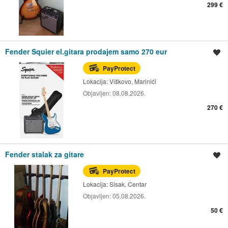
299 €
Fender Squier el.gitara prodajem samo 270 eur
Spremi oglas
PayProtect
Lokacija:
Viškovo, Marinići
Objavljen:
08.08.2026.
270 €
Fender stalak za gitare
Spremi oglas
PayProtect
Lokacija:
Sisak, Centar
Objavljen:
05.08.2026.
50 €