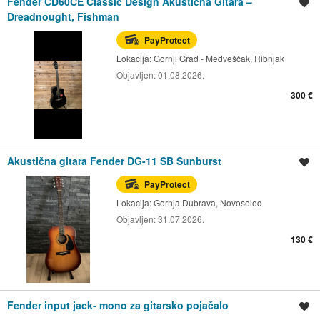
Fender CD60CE Classic Design Akustična Gitara –
Spremi oglas
Dreadnought, Fishman
PayProtect
Lokacija:
Gornji Grad - Medveščak, Ribnjak
Objavljen:
01.08.2026.
300 €
Akustična gitara Fender DG-11 SB Sunburst
Spremi oglas
PayProtect
Lokacija:
Gornja Dubrava, Novoselec
Objavljen:
31.07.2026.
130 €
Fender input jack- mono za gitarsko pojačalo
Spremi oglas