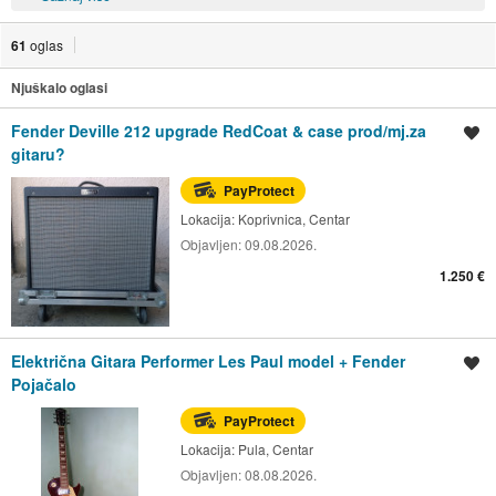
61
oglas
Njuškalo oglasi
Fender Deville 212 upgrade RedCoat & case prod/mj.za
Spremi oglas
gitaru?
PayProtect
Lokacija:
Koprivnica, Centar
Objavljen:
09.08.2026.
1.250 €
Električna Gitara Performer Les Paul model + Fender
Spremi oglas
Pojačalo
PayProtect
Lokacija:
Pula, Centar
Objavljen:
08.08.2026.