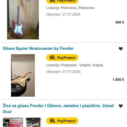
PayProtect
Lokacija:
Peteranec, Peteranec
Objavljen:
27.07.2026.
400 €
Gitara Squier Stratocaster by Fender
Spremi oglas
PayProtect
Lokacija:
Podsused - Vrapče, Vrapče
Objavljen:
27.07.2026.
1.000 €
Žice za gitaru Fender i Gibson, metalne i plastične, čistač
Spremi oglas
žica!
PayProtect