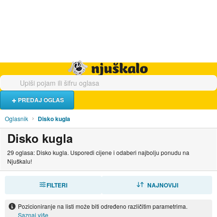
Hrana i piće
Turistički smještaj
Poslovi
Njuškalo naslovnica
PREDAJ OGLAS
Oglasnik
Disko kugla
Disko kugla
29 oglasa: Disko kugla. Usporedi cijene i odaberi najbolju ponudu na
Njuškalu!
FILTERI
SORTIRAJ
NAJNOVIJI
Pozicioniranje na listi može biti određeno različitim parametrima.
Saznaj više