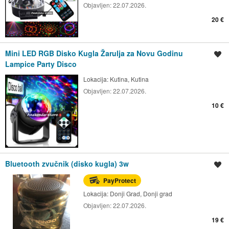
Objavljen:
22.07.2026.
20 €
Mini LED RGB Disko Kugla Žarulja za Novu Godinu
Spremi oglas
Lampice Party Disco
Lokacija:
Kutina, Kutina
Objavljen:
22.07.2026.
10 €
Bluetooth zvučnik (disko kugla) 3w
Spremi oglas
PayProtect
Lokacija:
Donji Grad, Donji grad
Objavljen:
22.07.2026.
19 €