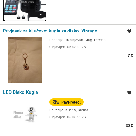
Privjesak za ključeve: kugla za disko. Vintage.
Spremi oglas
Lokacija:
Trešnjevka - Jug, Prečko
Objavljen:
05.08.2026.
7 €
LED Disko Kugla
Spremi oglas
PayProtect
Lokacija:
Kutina, Kutina
Objavljen:
05.08.2026.
30 €