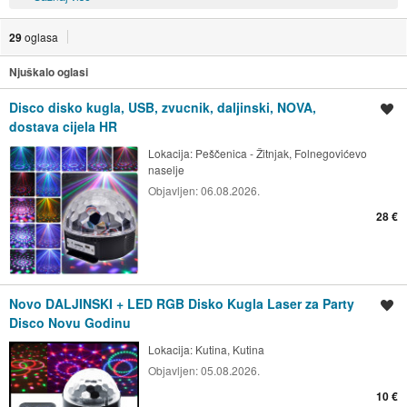
29
oglasa
Njuškalo oglasi
Disco disko kugla, USB, zvucnik, daljinski, NOVA,
Spremi oglas
dostava cijela HR
Lokacija:
Peščenica - Žitnjak, Folnegovićevo
naselje
Objavljen:
06.08.2026.
28 €
Novo DALJINSKI + LED RGB Disko Kugla Laser za Party
Spremi oglas
Disco Novu Godinu
Lokacija:
Kutina, Kutina
Objavljen:
05.08.2026.
10 €