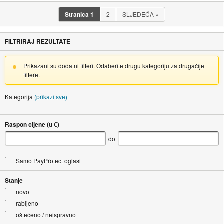
Stranica
1
2
SLJEDEĆA
»
FILTRIRAJ REZULTATE
Prikazani su dodatni filteri. Odaberite drugu kategoriju za drugačije
filtere.
Kategorija
(prikaži sve)
Raspon cijene (u €)
do
Samo PayProtect oglasi
Stanje
novo
rabljeno
oštećeno / neispravno