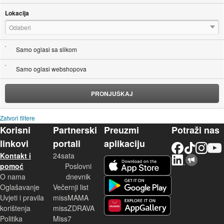
Lokacija
Odaberi
Samo oglasi sa slikom
Samo oglasi webshopova
PRONJUŠKAJ
Zatvori filtere
Korisni
Partnerski
Preuzmi
Potraži nas
linkovi
portali
aplikaciju
Facebook
TikTok
Instagram
YouTu
Kontakt i
24sata
LinkedIn
Njuškalo blog
iOS aplikacija
pomoć
Poslovni
O nama
dnevnik
Android aplikacija
Oglašavanje
Večernji list
Uvjeti i pravila
missMAMA
korištenja
missZDRAVA
Huawei aplikacija
Politika
Miss7