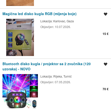
Magična led disko kugla RGB (mijenja boje)
Spremi oglas
Lokacija:
Karlovac, Gaza
Objavljen:
10.07.2026.
15 €
Bluetooth disko kugla / projektor sa 2 zvučnika (120
Spremi oglas
uzoraka) - NOVO
Lokacija:
Rijeka, Turnić
Objavljen:
07.05.2026.
70 €