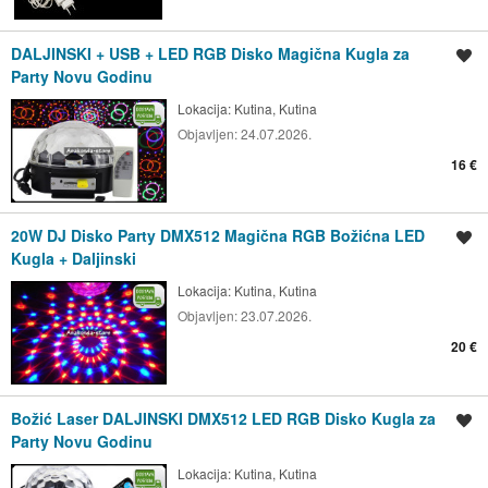
DALJINSKI + USB + LED RGB Disko Magična Kugla za
Spremi oglas
Party Novu Godinu
Lokacija:
Kutina, Kutina
Objavljen:
24.07.2026.
16 €
20W DJ Disko Party DMX512 Magična RGB Božićna LED
Spremi oglas
Kugla + Daljinski
Lokacija:
Kutina, Kutina
Objavljen:
23.07.2026.
20 €
Božić Laser DALJINSKI DMX512 LED RGB Disko Kugla za
Spremi oglas
Party Novu Godinu
Lokacija:
Kutina, Kutina