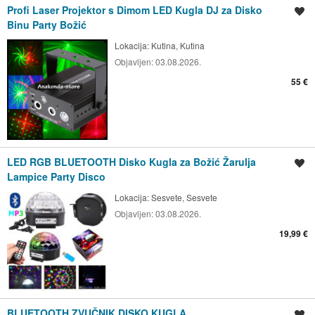
Profi Laser Projektor s Dimom LED Kugla DJ za Disko
Spremi oglas
Binu Party Božić
Lokacija:
Kutina, Kutina
Objavljen:
03.08.2026.
55 €
LED RGB BLUETOOTH Disko Kugla za Božić Žarulja
Spremi oglas
Lampice Party Disco
Lokacija:
Sesvete, Sesvete
Objavljen:
03.08.2026.
19,99 €
BLUETOOTH ZVUČNIK DISKO KUGLA
Spremi oglas