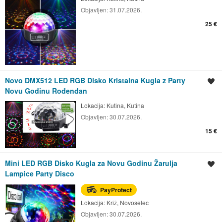
Objavljen:
31.07.2026.
25 €
Novo DMX512 LED RGB Disko Kristalna Kugla z Party
Spremi oglas
Novu Godinu Rođendan
Lokacija:
Kutina, Kutina
Objavljen:
30.07.2026.
15 €
Mini LED RGB Disko Kugla za Novu Godinu Žarulja
Spremi oglas
Lampice Party Disco
PayProtect
Lokacija:
Križ, Novoselec
Objavljen:
30.07.2026.