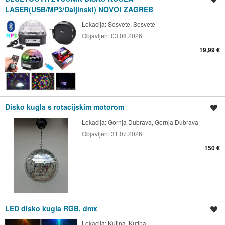
LASER(USB/MP3/Daljinski) NOVO! ZAGREB
Lokacija:
Sesvete, Sesvete
Objavljen:
03.08.2026.
19,99 €
Disko kugla s rotacijskim motorom
Spremi oglas
Lokacija:
Gornja Dubrava, Gornja Dubrava
Objavljen:
31.07.2026.
150 €
LED disko kugla RGB, dmx
Spremi oglas
Lokacija:
Kutina, Kutina