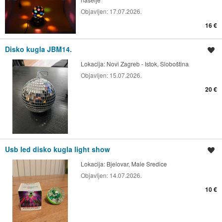
Objavljen:
17.07.2026.
16 €
Disko kugla JBM14.
Spremi oglas
Lokacija:
Novi Zagreb - Istok, Sloboština
Objavljen:
15.07.2026.
20 €
Usb led disko kugla light show
Spremi oglas
Lokacija:
Bjelovar, Male Sredice
Objavljen:
14.07.2026.
10 €