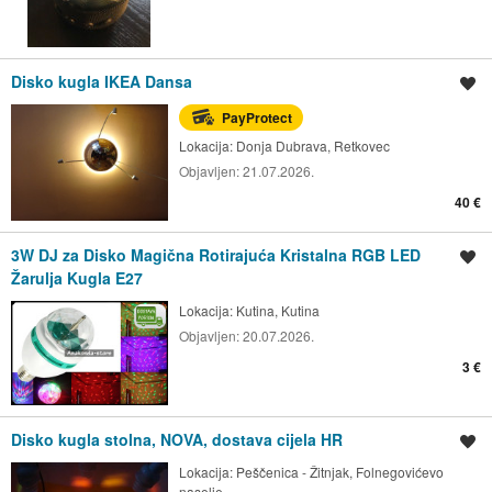
Disko kugla IKEA Dansa
Spremi oglas
PayProtect
Lokacija:
Donja Dubrava, Retkovec
Objavljen:
21.07.2026.
40 €
3W DJ za Disko Magična Rotirajuća Kristalna RGB LED
Spremi oglas
Žarulja Kugla E27
Lokacija:
Kutina, Kutina
Objavljen:
20.07.2026.
3 €
Disko kugla stolna, NOVA, dostava cijela HR
Spremi oglas
Lokacija:
Peščenica - Žitnjak, Folnegovićevo
naselje