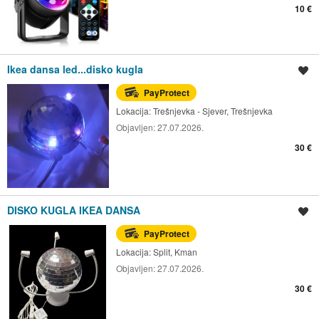
10 €
Ikea dansa led...disko kugla
Spremi oglas
PayProtect
Lokacija:
Trešnjevka - Sjever, Trešnjevka
Objavljen:
27.07.2026.
30 €
DISKO KUGLA IKEA DANSA
Spremi oglas
PayProtect
Lokacija:
Split, Kman
Objavljen:
27.07.2026.
30 €