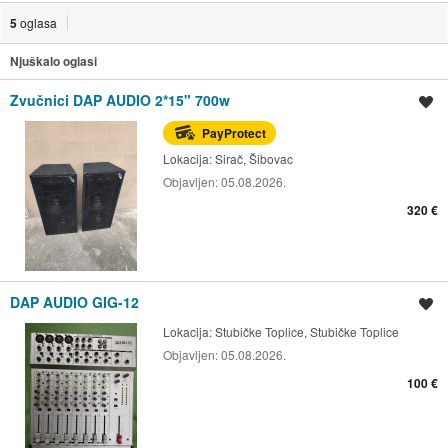
5
oglasa
Njuškalo oglasi
Zvučnici DAP AUDIO 2*15" 700w
Spremi oglas
PayProtect
Lokacija:
Sirač, Šibovac
Objavljen:
05.08.2026.
320 €
DAP AUDIO GIG-12
Spremi oglas
Lokacija:
Stubičke Toplice, Stubičke Toplice
Objavljen:
05.08.2026.
100 €