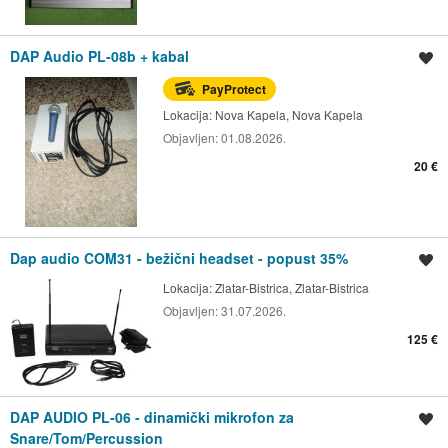
DAP Audio PL-08b + kabal
Spremi oglas
PayProtect
Lokacija:
Nova Kapela, Nova Kapela
Objavljen:
01.08.2026.
20 €
Dap audio COM31 - bežični headset - popust 35%
Spremi oglas
Lokacija:
Zlatar-Bistrica, Zlatar-Bistrica
Objavljen:
31.07.2026.
125 €
DAP AUDIO PL-06 - dinamički mikrofon za
Spremi oglas
Snare/Tom/Percussion