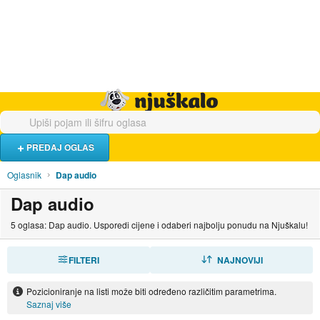
Hrana i piće
Turistički smještaj
Poslovi
Njuškalo naslovnica
PREDAJ OGLAS
Oglasnik
Dap audio
Dap audio
5 oglasa: Dap audio. Usporedi cijene i odaberi najbolju ponudu na Njuškalu!
FILTERI
SORTIRAJ
NAJNOVIJI
Pozicioniranje na listi može biti određeno različitim parametrima.
Saznaj više