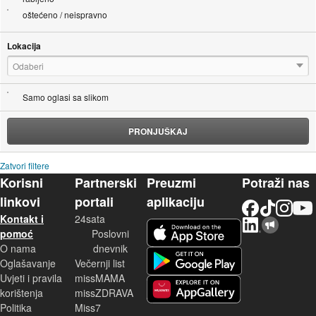
oštećeno / neispravno
Lokacija
Odaberi
Samo oglasi sa slikom
PRONJUŠKAJ
Zatvori filtere
Korisni
Partnerski
Preuzmi
Potraži nas
linkovi
portali
aplikaciju
Facebook
TikTok
Instagram
YouTu
Kontakt i
24sata
LinkedIn
Njuškalo blog
iOS aplikacija
pomoć
Poslovni
O nama
dnevnik
Android aplikacija
Oglašavanje
Večernji list
Uvjeti i pravila
missMAMA
korištenja
missZDRAVA
Huawei aplikacija
Politika
Miss7