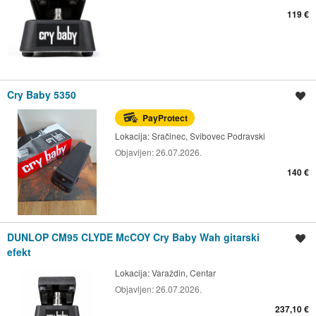
119 €
Cry Baby 5350
Spremi oglas
PayProtect
Lokacija:
Sračinec, Svibovec Podravski
Objavljen:
26.07.2026.
140 €
DUNLOP CM95 CLYDE McCOY Cry Baby Wah gitarski
Spremi oglas
efekt
Lokacija:
Varaždin, Centar
Objavljen:
26.07.2026.
237,10 €