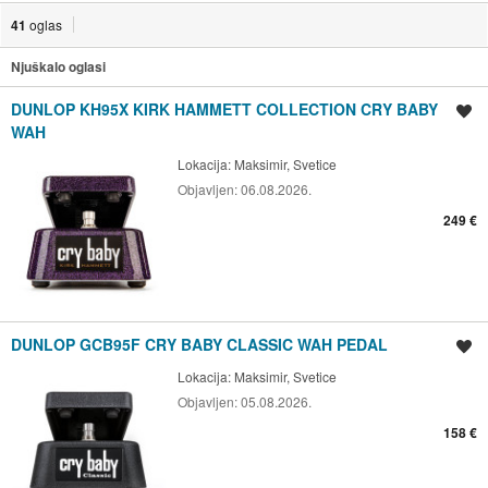
41
oglas
Njuškalo oglasi
DUNLOP KH95X KIRK HAMMETT COLLECTION CRY BABY
Spremi oglas
WAH
Lokacija:
Maksimir, Svetice
Objavljen:
06.08.2026.
249 €
DUNLOP GCB95F CRY BABY CLASSIC WAH PEDAL
Spremi oglas
Lokacija:
Maksimir, Svetice
Objavljen:
05.08.2026.
158 €