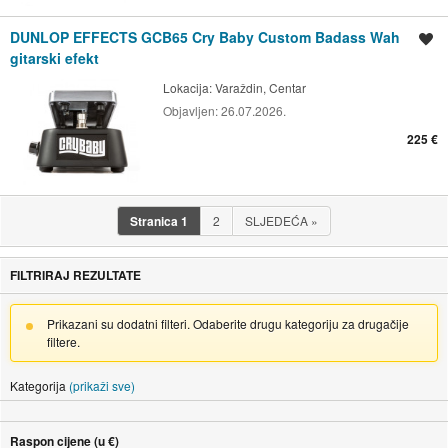
DUNLOP EFFECTS GCB65 Cry Baby Custom Badass Wah
Spremi oglas
gitarski efekt
Lokacija:
Varaždin, Centar
Objavljen:
26.07.2026.
225 €
Stranica
1
2
SLJEDEĆA
»
FILTRIRAJ REZULTATE
Prikazani su dodatni filteri. Odaberite drugu kategoriju za drugačije
filtere.
Kategorija
(prikaži sve)
Raspon cijene (u €)