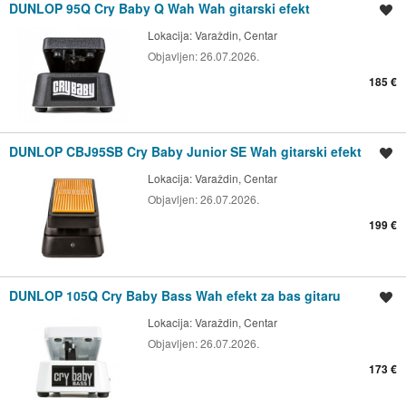
DUNLOP 95Q Cry Baby Q Wah Wah gitarski efekt
Spremi oglas
Lokacija:
Varaždin, Centar
Objavljen:
26.07.2026.
185 €
DUNLOP CBJ95SB Cry Baby Junior SE Wah gitarski efekt
Spremi oglas
Lokacija:
Varaždin, Centar
Objavljen:
26.07.2026.
199 €
DUNLOP 105Q Cry Baby Bass Wah efekt za bas gitaru
Spremi oglas
Lokacija:
Varaždin, Centar
Objavljen:
26.07.2026.
173 €