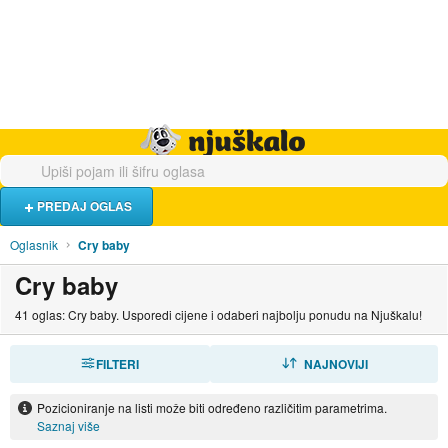
Hrana i piće
Turistički smještaj
Poslovi
Njuškalo naslovnica
PREDAJ OGLAS
Oglasnik
Cry baby
Cry baby
41 oglas: Cry baby. Usporedi cijene i odaberi najbolju ponudu na Njuškalu!
FILTERI
SORTIRAJ
NAJNOVIJI
Pozicioniranje na listi može biti određeno različitim parametrima.
Saznaj više