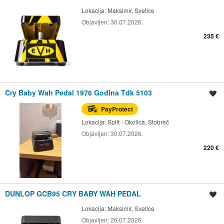
Lokacija:
Maksimir, Svetice
Objavljen:
30.07.2026.
235 €
Cry Baby Wah Pedal 1976 Godina Tdk 5103
Spremi oglas
PayProtect
Lokacija:
Split - Okolica, Stobreč
Objavljen:
30.07.2026.
220 €
DUNLOP GCB95 CRY BABY WAH PEDAL
Spremi oglas
Lokacija:
Maksimir, Svetice
Objavljen:
26.07.2026.