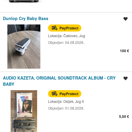
Dunlop Cry Baby Bass
Spremi oglas
PayProtect
Lokacija:
Čakovec, Jug
Objavljen:
04.08.2026.
100 €
AUDIO KAZETA, ORIGINAL SOUNDTRACK ALBUM - CRY
Spremi oglas
BABY
PayProtect
Lokacija:
Osijek, Jug II
Objavljen:
01.08.2026.
5,50 €