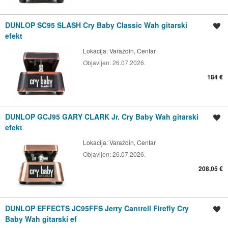
DUNLOP SC95 SLASH Cry Baby Classic Wah gitarski
Spremi oglas
efekt
Lokacija:
Varaždin, Centar
Objavljen:
26.07.2026.
184 €
DUNLOP GCJ95 GARY CLARK Jr. Cry Baby Wah gitarski
Spremi oglas
efekt
Lokacija:
Varaždin, Centar
Objavljen:
26.07.2026.
208,05 €
DUNLOP EFFECTS JC95FFS Jerry Cantrell Firefly Cry
Spremi oglas
Baby Wah gitarski ef