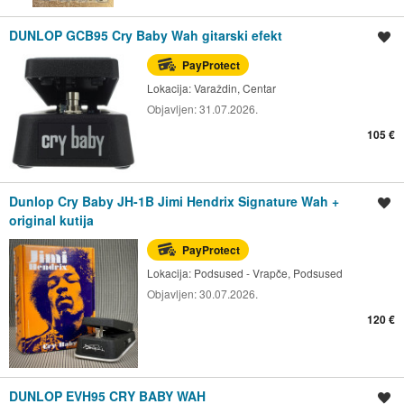
DUNLOP GCB95 Cry Baby Wah gitarski efekt
Spremi oglas
PayProtect
Lokacija:
Varaždin, Centar
Objavljen:
31.07.2026.
105 €
Dunlop Cry Baby JH-1B Jimi Hendrix Signature Wah +
Spremi oglas
original kutija
PayProtect
Lokacija:
Podsused - Vrapče, Podsused
Objavljen:
30.07.2026.
120 €
DUNLOP EVH95 CRY BABY WAH
Spremi oglas