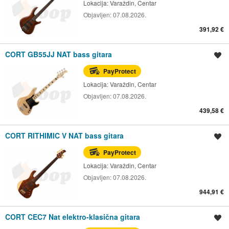
Lokacija:
Varaždin, Centar
Objavljen:
07.08.2026.
391,92 €
CORT GB55JJ NAT bass gitara
Spremi oglas
PayProtect
Lokacija:
Varaždin, Centar
Objavljen:
07.08.2026.
439,58 €
CORT RITHIMIC V NAT bass gitara
Spremi oglas
PayProtect
Lokacija:
Varaždin, Centar
Objavljen:
07.08.2026.
944,91 €
CORT CEC7 Nat elektro-klasična gitara
Spremi oglas