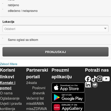
rabljeno
oštećeno / neispravno
Lokacija
Odaberi
Samo oglasi sa slikom
PRONJUŠKAJ
Zatvori filtere
Korisni
Partnerski
Preuzmi
Potraži nas
linkovi
portali
aplikaciju
Facebook
TikTok
Instagram
YouTu
Kontakt i
24sata
LinkedIn
Njuškalo blog
iOS aplikacija
pomoć
Poslovni
O nama
dnevnik
Android aplikacija
Oglašavanje
Večernji list
Uvjeti i pravila
missMAMA
korištenja
missZDRAVA
Huawei aplikacija