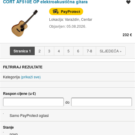
CORT AF510E OP elektroakustična gitara
Spremi oglas
PayProtect
Lokacija:
Varaždin, Centar
Objavljen:
05.08.2026.
232 €
Stranica
1
2
3
4
5
6
7-8
SLJEDEĆA
»
FILTRIRAJ REZULTATE
Kategorija
(prikaži sve)
Raspon cijene (u €)
do
Samo PayProtect oglasi
Stanje
novo