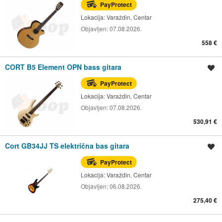
PayProtect
Lokacija:
Varaždin, Centar
Objavljen:
07.08.2026.
558 €
CORT B5 Element OPN bass gitara
Spremi oglas
PayProtect
Lokacija:
Varaždin, Centar
Objavljen:
07.08.2026.
530,91 €
Cort GB34JJ TS električna bas gitara
Spremi oglas
PayProtect
Lokacija:
Varaždin, Centar
Objavljen:
06.08.2026.
275,40 €