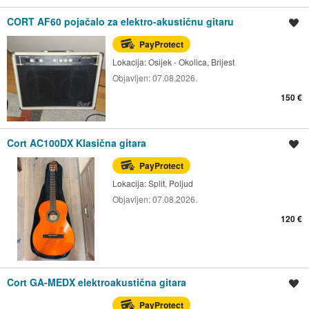
CORT AF60 pojačalo za elektro-akustičnu gitaru
Spremi oglas
PayProtect
Lokacija:
Osijek - Okolica, Brijest
Objavljen:
07.08.2026.
150 €
Cort AC100DX Klasična gitara
Spremi oglas
PayProtect
Lokacija:
Split, Poljud
Objavljen:
07.08.2026.
120 €
Cort GA-MEDX elektroakustična gitara
Spremi oglas
PayProtect