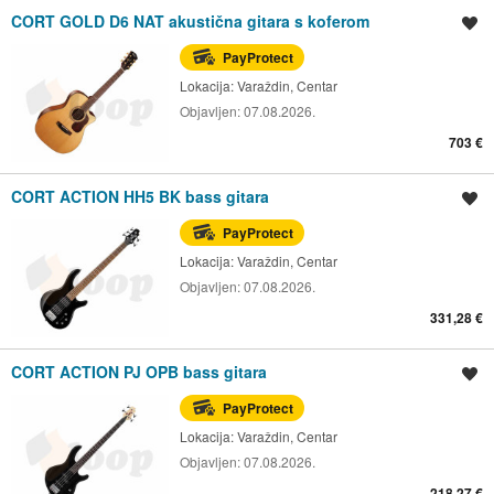
CORT GOLD D6 NAT akustična gitara s koferom
Spremi oglas
PayProtect
Lokacija:
Varaždin, Centar
Objavljen:
07.08.2026.
703 €
CORT ACTION HH5 BK bass gitara
Spremi oglas
PayProtect
Lokacija:
Varaždin, Centar
Objavljen:
07.08.2026.
331,28 €
CORT ACTION PJ OPB bass gitara
Spremi oglas
PayProtect
Lokacija:
Varaždin, Centar
Objavljen:
07.08.2026.
218,27 €