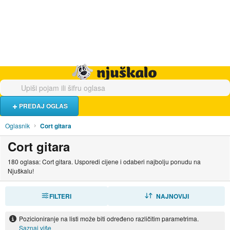
Hrana i piće
Turistički smještaj
Poslovi
Njuškalo naslovnica
PREDAJ OGLAS
Oglasnik
Cort gitara
Cort gitara
180 oglasa: Cort gitara. Usporedi cijene i odaberi najbolju ponudu na
Njuškalu!
FILTERI
SORTIRAJ
NAJNOVIJI
Pozicioniranje na listi može biti određeno različitim parametrima.
Saznaj više