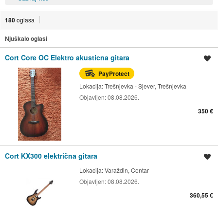
180
oglasa
Njuškalo oglasi
Cort Core OC Elektro akusticna gitara
Spremi oglas
PayProtect
Lokacija:
Trešnjevka - Sjever, Trešnjevka
Objavljen:
08.08.2026.
350 €
Cort KX300 električna gitara
Spremi oglas
Lokacija:
Varaždin, Centar
Objavljen:
08.08.2026.
360,55 €