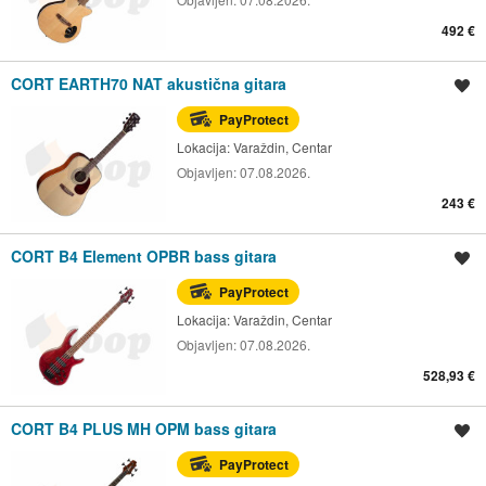
492 €
CORT EARTH70 NAT akustična gitara
Spremi oglas
PayProtect
Lokacija:
Varaždin, Centar
Objavljen:
07.08.2026.
243 €
CORT B4 Element OPBR bass gitara
Spremi oglas
PayProtect
Lokacija:
Varaždin, Centar
Objavljen:
07.08.2026.
528,93 €
CORT B4 PLUS MH OPM bass gitara
Spremi oglas
PayProtect