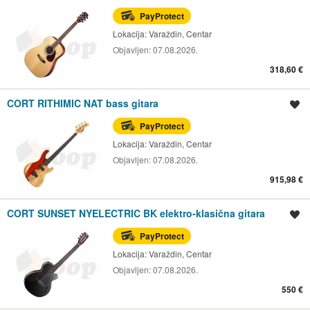
PayProtect
Lokacija:
Varaždin, Centar
Objavljen:
07.08.2026.
318,60 €
CORT RITHIMIC NAT bass gitara
Spremi oglas
PayProtect
Lokacija:
Varaždin, Centar
Objavljen:
07.08.2026.
915,98 €
CORT SUNSET NYELECTRIC BK elektro-klasična gitara
Spremi oglas
PayProtect
Lokacija:
Varaždin, Centar
Objavljen:
07.08.2026.
550 €