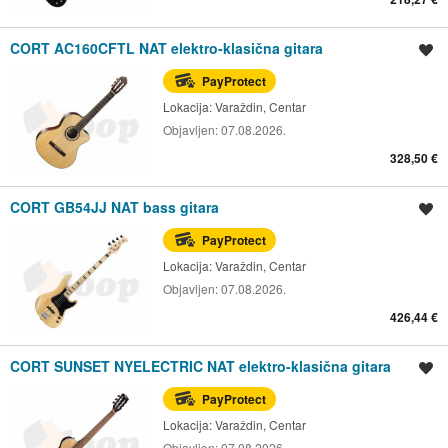
CORT AC160CFTL NAT elektro-klasična gitara
Spremi oglas
PayProtect
Lokacija:
Varaždin, Centar
Objavljen:
07.08.2026.
328,50 €
CORT GB54JJ NAT bass gitara
Spremi oglas
PayProtect
Lokacija:
Varaždin, Centar
Objavljen:
07.08.2026.
426,44 €
CORT SUNSET NYELECTRIC NAT elektro-klasična gitara
Spremi oglas
PayProtect
Lokacija:
Varaždin, Centar
Objavljen:
07.08.2026.