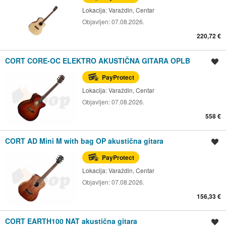
Lokacija:
Varaždin, Centar
Objavljen:
07.08.2026.
220,72 €
CORT CORE-OC ELEKTRO AKUSTIČNA GITARA OPLB
Spremi oglas
PayProtect
Lokacija:
Varaždin, Centar
Objavljen:
07.08.2026.
558 €
CORT AD Mini M with bag OP akustična gitara
Spremi oglas
PayProtect
Lokacija:
Varaždin, Centar
Objavljen:
07.08.2026.
156,33 €
CORT EARTH100 NAT akustična gitara
Spremi oglas