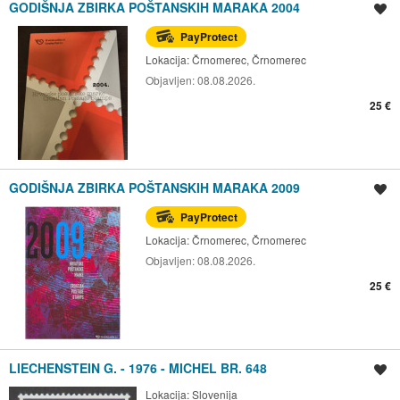
GODIŠNJA ZBIRKA POŠTANSKIH MARAKA 2004
Spremi oglas
PayProtect
Lokacija:
Črnomerec, Črnomerec
Objavljen:
08.08.2026.
25 €
GODIŠNJA ZBIRKA POŠTANSKIH MARAKA 2009
Spremi oglas
PayProtect
Lokacija:
Črnomerec, Črnomerec
Objavljen:
08.08.2026.
25 €
LIECHENSTEIN G. - 1976 - MICHEL BR. 648
Spremi oglas
Lokacija:
Slovenija