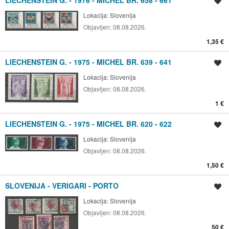
LIECHENSTEIN G. - 1976 - MICHEL BR. 658 - 661
Spremi oglas
Lokacija:
Slovenija
Objavljen:
08.08.2026.
1,35 €
LIECHENSTEIN G. - 1975 - MICHEL BR. 639 - 641
Spremi oglas
Lokacija:
Slovenija
Objavljen:
08.08.2026.
1 €
LIECHENSTEIN G. - 1975 - MICHEL BR. 620 - 622
Spremi oglas
Lokacija:
Slovenija
Objavljen:
08.08.2026.
1,50 €
SLOVENIJA - VERIGARI - PORTO
Spremi oglas
Lokacija:
Slovenija
Objavljen:
08.08.2026.
50 €