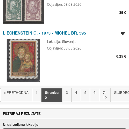
Objavljen:
08.08.2026.
35 €
LIECHENSTEIN G. - 1973 - MICHEL BR. 595
Spremi oglas
Lokacija:
Slovenija
Objavljen:
08.08.2026.
0,25 €
«
PRETHODNA
1
Stranica
3
4
5
6
7-
SLJEDE
2
12
FILTRIRAJ REZULTATE
Unesi željenu lokaciju