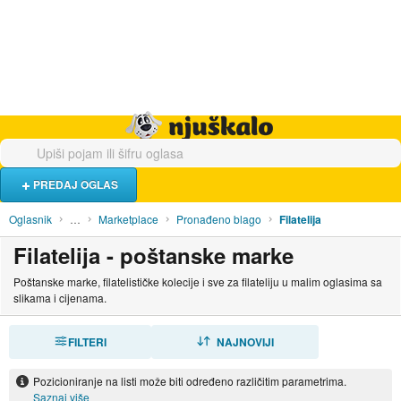
Hrana i piće
Turistički smještaj
Poslovi
Njuškalo naslovnica
PREDAJ OGLAS
Oglasnik
…
Marketplace
Pronađeno blago
Filatelija
Filatelija - poštanske marke
Poštanske marke, filatelističke kolecije i sve za filateliju u malim oglasima sa
slikama i cijenama.
FILTERI
SORTIRAJ
NAJNOVIJI
Pozicioniranje na listi može biti određeno različitim parametrima.
Saznaj više