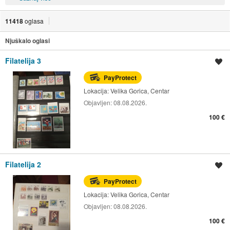
11418
oglasa
Njuškalo oglasi
Filatelija 3
Spremi oglas
PayProtect
Lokacija:
Velika Gorica, Centar
Objavljen:
08.08.2026.
100 €
Filatelija 2
Spremi oglas
PayProtect
Lokacija:
Velika Gorica, Centar
Objavljen:
08.08.2026.
100 €