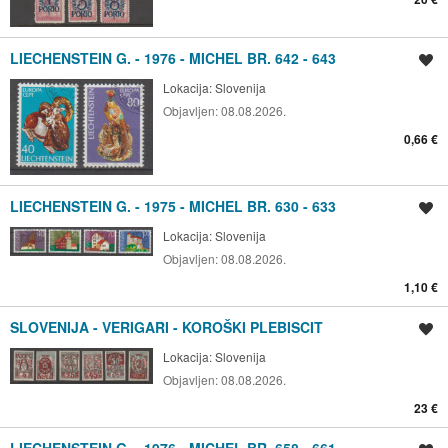
LIECHENSTEIN G. - 1976 - MICHEL BR. 642 - 643
Spremi oglas
Lokacija:
Slovenija
Objavljen:
08.08.2026.
0,66 €
LIECHENSTEIN G. - 1975 - MICHEL BR. 630 - 633
Spremi oglas
Lokacija:
Slovenija
Objavljen:
08.08.2026.
1,10 €
SLOVENIJA - VERIGARI - KOROŠKI PLEBISCIT
Spremi oglas
Lokacija:
Slovenija
Objavljen:
08.08.2026.
23 €