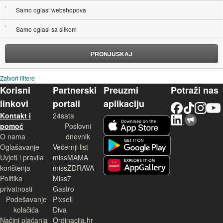
Samo oglasi webshopova
Samo oglasi sa slikom
PRONJUŠKAJ
Zatvori filtere
Korisni
Partnerski
Preuzmi
Potraži nas
linkovi
portali
aplikaciju
Facebook
TikTok
Instagram
YouTu
Kontakt i
24sata
LinkedIn
Njuškalo blog
iOS aplikacija
pomoć
Poslovni
O nama
dnevnik
Android aplikacija
Oglašavanje
Večernji list
Uvjeti i pravila
missMAMA
korištenja
missZDRAVA
Huawei aplikacija
Politika
Miss7
privatnosti
Gastro
Podešavanje
Pixsell
kolačića
Diva
Načini plaćanja
Ordinacija.hr