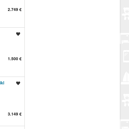
2.749 €
Spremi oglas
1.500 €
ikl
Spremi oglas
3.149 €