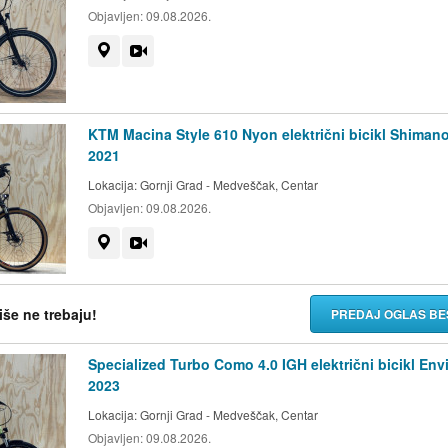
Objavljen:
09.08.2026.
Prikaži na mapi
Video
KTM Macina Style 610 Nyon električni bicikl Shiman
2021
Lokacija:
Gornji Grad - Medveščak, Centar
Objavljen:
09.08.2026.
Prikaži na mapi
Video
više ne trebaju!
PREDAJ OGLAS BE
Specialized Turbo Como 4.0 IGH električni bicikl Env
2023
Lokacija:
Gornji Grad - Medveščak, Centar
Objavljen:
09.08.2026.