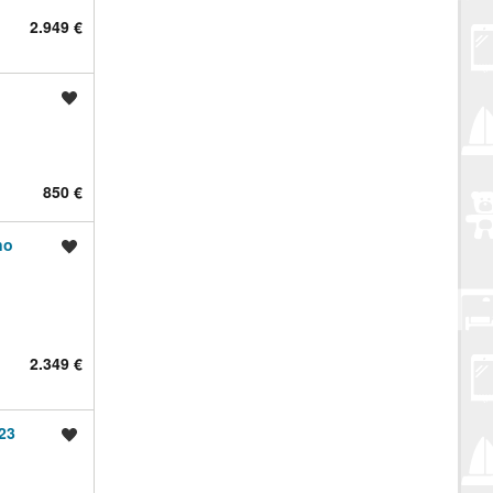
2.949 €
Spremi oglas
850 €
no
Spremi oglas
2.349 €
23
Spremi oglas