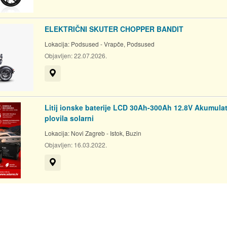
ELEKTRIČNI SKUTER CHOPPER BANDIT
Lokacija:
Podsused - Vrapče, Podsused
Objavljen:
22.07.2026.
Prikaži na mapi
Litij ionske baterije LCD 30Ah-300Ah 12.8V Akumulat
plovila solarni
Lokacija:
Novi Zagreb - Istok, Buzin
Objavljen:
16.03.2022.
Prikaži na mapi