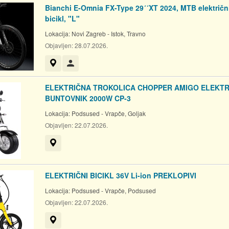
Bianchi E-Omnia FX-Type 29´´XT 2024, MTB električn
bicikl, "L"
Lokacija:
Novi Zagreb - Istok, Travno
Objavljen:
28.07.2026.
Prikaži na mapi
Korisnik nije trgovac
ELEKTRIČNA TROKOLICA CHOPPER AMIGO ELEKTR
BUNTOVNIK 2000W CP-3
Lokacija:
Podsused - Vrapče, Goljak
Objavljen:
22.07.2026.
Prikaži na mapi
ELEKTRIČNI BICIKL 36V Li-ion PREKLOPIVI
Lokacija:
Podsused - Vrapče, Podsused
Objavljen:
22.07.2026.
Prikaži na mapi