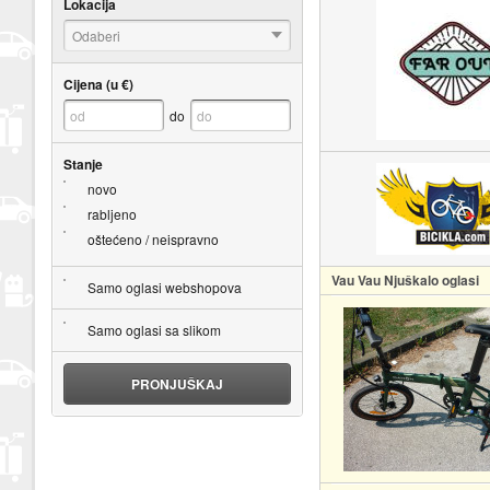
Lokacija
Odaberi
Cijena (u €)
do
Stanje
novo
rabljeno
oštećeno / neispravno
Vau Vau Njuškalo oglasi
Samo oglasi webshopova
Samo oglasi sa slikom
PRONJUŠKAJ