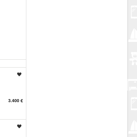
Spremi oglas
3.400 €
Spremi oglas