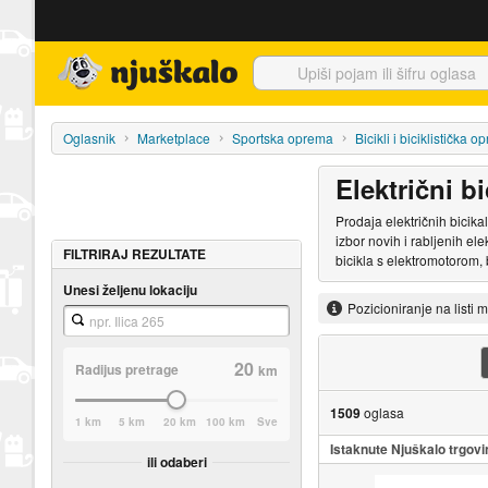
Njuškalo naslovnica
Oglasnik
Marketplace
Sportska oprema
Bicikli i biciklistička 
Električni bi
Prodaja električnih bicika
izbor novih i rabljenih el
FILTRIRAJ REZULTATE
bicikla s elektromotorom, b
Unesi željenu lokaciju
Pozicioniranje na listi 
20
Radijus pretrage
km
1509
oglasa
1 km
5 km
20 km
100 km
Sve
Istaknute Njuškalo trgovi
ili odaberi