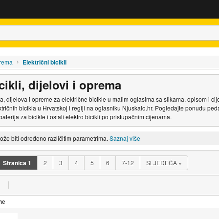
oprema
Električni bicikli
cikli, dijelovi i oprema
la, dijelova i opreme za električne bicikle u malim oglasima sa slikama, opisom i ci
ektričnih bicikla u Hrvatskoj i regiji na oglasniku Njuskalo.hr. Pogledajte ponudu ped
aterija za bicikle i ostali elektro bicikli po pristupačnim cijenama.
može biti određeno različitim parametrima.
Saznaj više
Stranica
1
2
3
4
5
6
7-12
SLJEDEĆA
»
ne