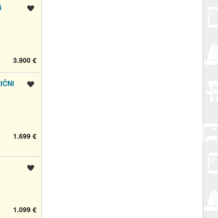
i
Spremi oglas
3.900 €
IČNI
Spremi oglas
1.699 €
Spremi oglas
1.099 €