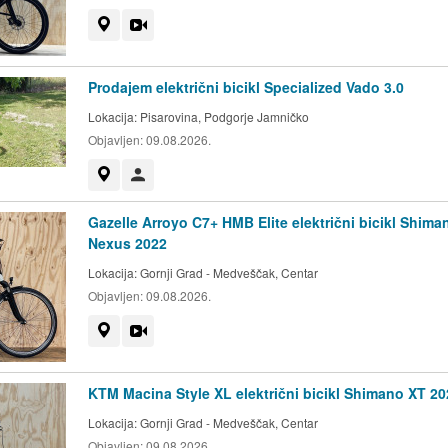
Prikaži na mapi
Video
Prodajem električni bicikl Specialized Vado 3.0
Lokacija:
Pisarovina, Podgorje Jamničko
Objavljen:
09.08.2026.
Prikaži na mapi
Korisnik nije trgovac
Gazelle Arroyo C7+ HMB Elite električni bicikl Shima
Nexus 2022
Lokacija:
Gornji Grad - Medveščak, Centar
Objavljen:
09.08.2026.
Prikaži na mapi
Video
KTM Macina Style XL električni bicikl Shimano XT 20
Lokacija:
Gornji Grad - Medveščak, Centar
Objavljen:
09.08.2026.