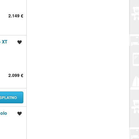
2.149 €
o XT
Spremi oglas
2.099 €
SPLATNO
iolo
Spremi oglas