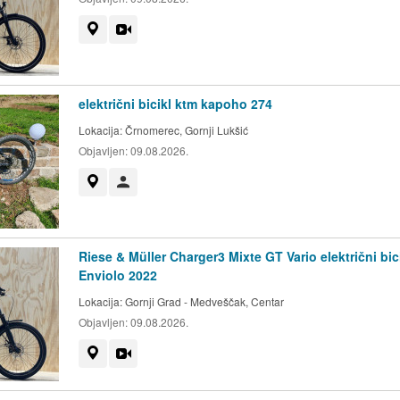
Prikaži na mapi
Video
električni bicikl ktm kapoho 274
Lokacija:
Črnomerec, Gornji Lukšić
Objavljen:
09.08.2026.
Prikaži na mapi
Korisnik nije trgovac
Riese & Müller Charger3 Mixte GT Vario električni bic
Enviolo 2022
Lokacija:
Gornji Grad - Medveščak, Centar
Objavljen:
09.08.2026.
Prikaži na mapi
Video