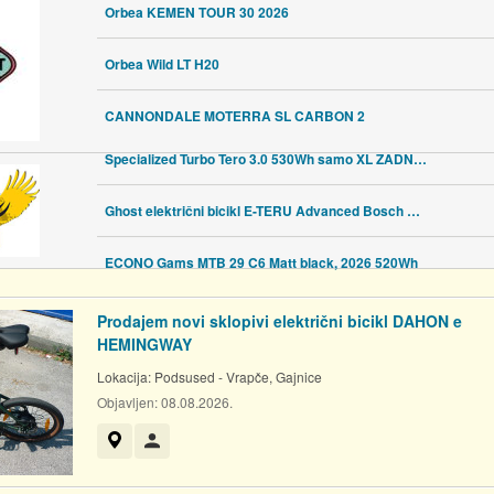
Orbea KEMEN TOUR 30 2026
Orbea Wild LT H20
CANNONDALE MOTERRA SL CARBON 2
Specialized Turbo Tero 3.0 530Wh samo XL ZADNJI KOMAD
Ghost električni bicikl E-TERU Advanced Bosch GEN 5 800Wh 2026 L i XL
ECONO Gams MTB 29 C6 Matt black, 2026 520Wh
Prodajem novi sklopivi električni bicikl DAHON e
HEMINGWAY
Lokacija:
Podsused - Vrapče, Gajnice
Objavljen:
08.08.2026.
Prikaži na mapi
Korisnik nije trgovac