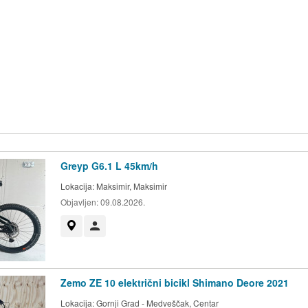
Greyp G6.1 L 45km/h
Lokacija:
Maksimir, Maksimir
Objavljen:
09.08.2026.
Prikaži na mapi
Korisnik nije trgovac
Zemo ZE 10 električni bicikl Shimano Deore 2021
Lokacija:
Gornji Grad - Medveščak, Centar