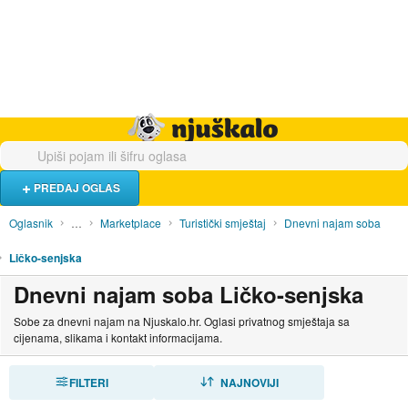
Hrana i piće
Turistički smještaj
Poslovi
Njuškalo naslovnica
PREDAJ OGLAS
Oglasnik
…
Marketplace
Turistički smještaj
Dnevni najam soba
Ličko-senjska
Dnevni najam soba Ličko-senjska
Sobe za dnevni najam na Njuskalo.hr. Oglasi privatnog smještaja sa
cijenama, slikama i kontakt informacijama.
FILTERI
SORTIRAJ
NAJNOVIJI