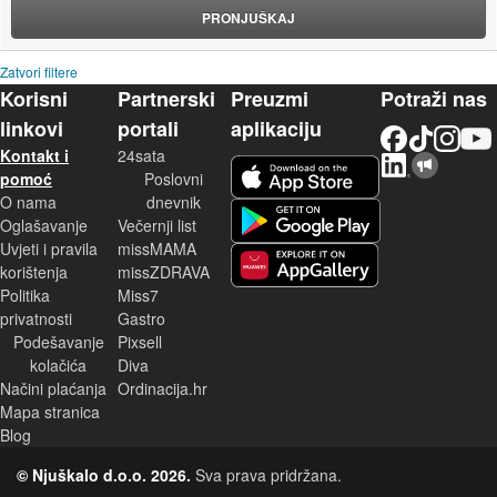
PRONJUŠKAJ
Zatvori filtere
Korisni
Partnerski
Preuzmi
Potraži nas
linkovi
portali
aplikaciju
Facebook
TikTok
Instagram
YouTu
Kontakt i
24sata
LinkedIn
Njuškalo blog
iOS aplikacija
pomoć
Poslovni
O nama
dnevnik
Android aplikacija
Oglašavanje
Večernji list
Uvjeti i pravila
missMAMA
korištenja
missZDRAVA
Huawei aplikacija
Politika
Miss7
privatnosti
Gastro
Podešavanje
Pixsell
kolačića
Diva
Načini plaćanja
Ordinacija.hr
Mapa stranica
Blog
© Njuškalo d.o.o. 2026.
Sva prava pridržana.