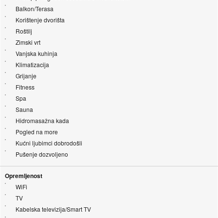
Balkon/Terasa
Korištenje dvorišta
Roštilj
Zimski vrt
Vanjska kuhinja
Klimatizacija
Grijanje
Fitness
Spa
Sauna
Hidromasažna kada
Pogled na more
Kućni ljubimci dobrodošli
Pušenje dozvoljeno
Opremljenost
WiFi
TV
Kabelska televizija/Smart TV