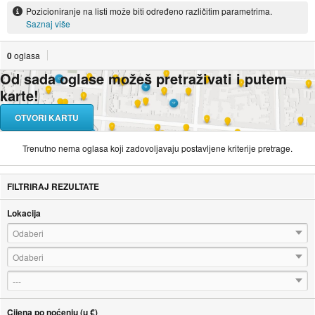
Pozicioniranje na listi može biti određeno različitim parametrima.
Saznaj više
0
oglasa
Od sada oglase možeš pretraživati i putem
karte!
OTVORI KARTU
Trenutno nema oglasa koji zadovoljavaju postavljene kriterije pretrage.
FILTRIRAJ REZULTATE
Lokacija
Odaberi
Odaberi
---
Cijena po noćenju (u €)