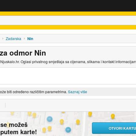
Zadarska
Nin
za odmor Nin
juskalo.hr. Oglasi privatnog smještaja sa cijenama, slikama i kontakt informacija
može biti određeno različitim parametrima.
Saznaj više
ase možeš
OTVORI KART
i putem karte!