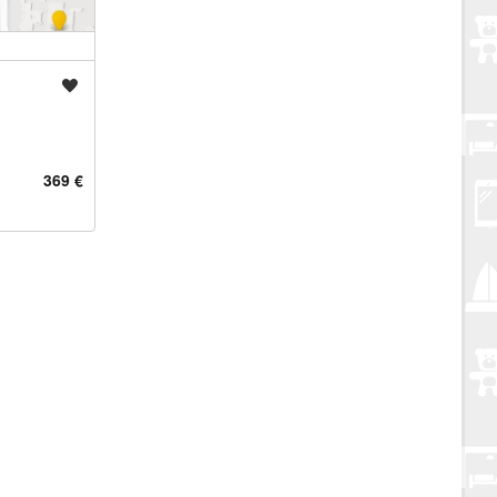
Spremi oglas
369 €