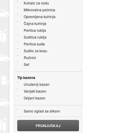
Kuhalo za vodu
Mikrovalna pećnica
Opremljena kuhinja
Čajna kuhinja
Perilica rublja
Sušilica rublja
Perilica suđa
Sušilo za kosu
Ručnici
Sef
Tip bazena
Unutarnji bazen
Vanjski bazen
Grijani bazen
Samo oglasi sa slikom
PRONJUŠKAJ