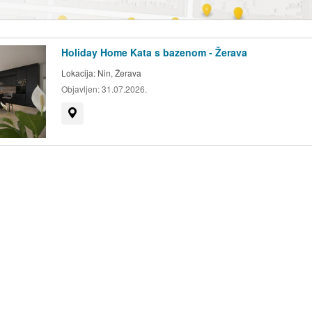
Holiday Home Kata s bazenom - Žerava
Lokacija:
Nin, Žerava
Objavljen:
31.07.2026.
Prikaži na mapi