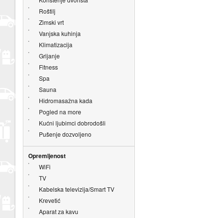
Roštilj
Zimski vrt
Vanjska kuhinja
Klimatizacija
Grijanje
Fitness
Spa
Sauna
Hidromasažna kada
Pogled na more
Kućni ljubimci dobrodošli
Pušenje dozvoljeno
Opremljenost
WiFi
TV
Kabelska televizija/Smart TV
Krevetić
Aparat za kavu