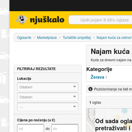
Njuškalo naslovnica
Oglasnik
Marketplace
Turistički smještaj
Najam kuća za odmor
Najam kuća 
Kuće za dnevni najam na N
Kategorije
FILTRIRAJ REZULTATE
Žerava
1
Lokacija
Odaberi
Pozicioniranje na listi 
Odaberi
1
oglas
---
Od sada ogl
Cijena po noćenju (u €)
pretraživati 
do