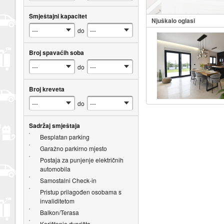
Smještajni kapacitet
Njuškalo oglasi
do
Broj spavaćih soba
do
Broj kreveta
do
Sadržaj smještaja
Besplatan parking
Garažno parkirno mjesto
Postaja za punjenje električnih
automobila
Samostalni Check-in
Pristup prilagođen osobama s
invaliditetom
Balkon/Terasa
Korištenje dvorišta