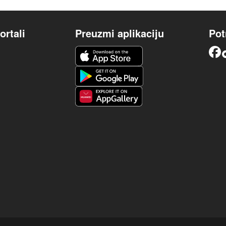
ortali
Preuzmi aplikaciju
Pot
iOS aplikacija
Facebook
Android aplikacija
Huawei aplikacija