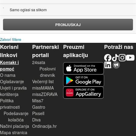
Samo oglasi sa slikom
PRONJUŠKAJ
Zatvori filtere
Korisni
Partnerski
Preuzmi
Potraži nas
linkovi
portali
aplikaciju
Facebook
TikTok
Instagram
YouTu
Kontakt i
24sata
LinkedIn
Njuškalo blog
iOS aplikacija
pomoć
Poslovni
O nama
dnevnik
Android aplikacija
Oglašavanje
Večernji list
Uvjeti i pravila
missMAMA
korištenja
missZDRAVA
Huawei aplikacija
Politika
Miss7
privatnosti
Gastro
Podešavanje
Pixsell
kolačića
Diva
Načini plaćanja
Ordinacija.hr
Mapa stranica