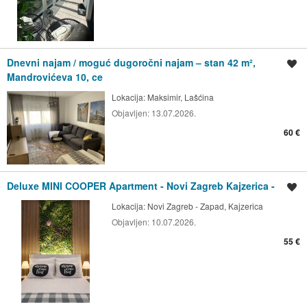
Dnevni najam / moguć dugoročni najam – stan 42 m²,
Spremi oglas
Mandrovićeva 10, ce
Lokacija:
Maksimir, Lašćina
Objavljen:
13.07.2026.
60 €
Deluxe MINI COOPER Apartment - Novi Zagreb Kajzerica -
Spremi oglas
Lokacija:
Novi Zagreb - Zapad, Kajzerica
Objavljen:
10.07.2026.
55 €