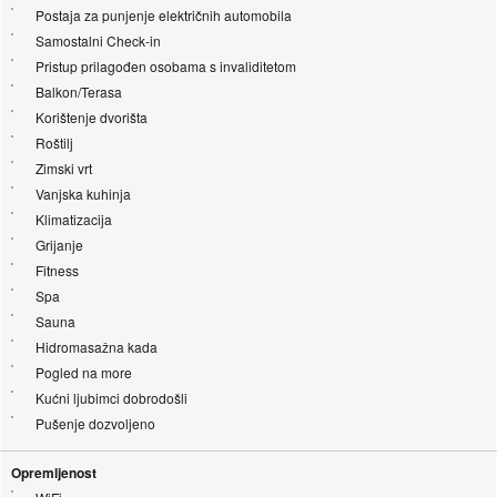
Postaja za punjenje električnih automobila
Samostalni Check-in
Pristup prilagođen osobama s invaliditetom
Balkon/Terasa
Korištenje dvorišta
Roštilj
Zimski vrt
Vanjska kuhinja
Klimatizacija
Grijanje
Fitness
Spa
Sauna
Hidromasažna kada
Pogled na more
Kućni ljubimci dobrodošli
Pušenje dozvoljeno
Opremljenost