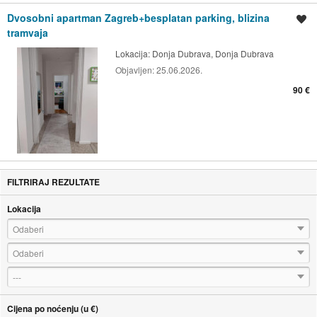
Dvosobni apartman Zagreb+besplatan parking, blizina
Spremi oglas
tramvaja
Lokacija:
Donja Dubrava, Donja Dubrava
Objavljen:
25.06.2026.
90 €
FILTRIRAJ REZULTATE
Lokacija
Odaberi
Odaberi
---
Cijena po noćenju (u €)