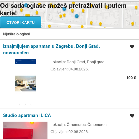
Od sada oglase možeš pretraživati i putem
karte!
OTVORI KARTU
Njuškalo oglasi
Iznajmljujem apartman u Zagrebu, Donji Grad,
Spremi oglas
novouređen
Lokacija:
Donji Grad, Donji grad
Objavljen:
04.08.2026.
100 €
Studio apartman ILICA
Spremi oglas
Lokacija:
Črnomerec, Črnomerec
Objavljen:
02.08.2026.