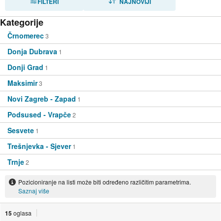
FILTERI
NAJNOVIJI
Kategorije
Črnomerec
3
Donja Dubrava
1
Donji Grad
1
Maksimir
3
Novi Zagreb - Zapad
1
Podsused - Vrapče
2
Sesvete
1
Trešnjevka - Sjever
1
Trnje
2
Pozicioniranje na listi može biti određeno različitim parametrima.
Saznaj više
15
oglasa