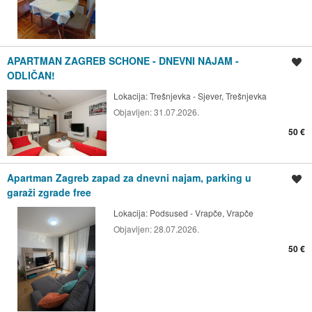
APARTMAN ZAGREB SCHONE - DNEVNI NAJAM -
Spremi oglas
ODLIČAN!
Lokacija:
Trešnjevka - Sjever, Trešnjevka
Objavljen:
31.07.2026.
50 €
Apartman Zagreb zapad za dnevni najam, parking u
Spremi oglas
garaži zgrade free
Lokacija:
Podsused - Vrapče, Vrapče
Objavljen:
28.07.2026.
50 €