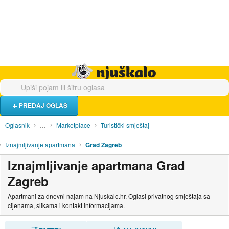
Hrana i piće
Turistički smještaj
Poslovi
Njuškalo naslovnica
PREDAJ OGLAS
Oglasnik
…
Marketplace
Turistički smještaj
Iznajmljivanje apartmana
Grad Zagreb
Iznajmljivanje apartmana Grad
Zagreb
Apartmani za dnevni najam na Njuskalo.hr. Oglasi privatnog smještaja sa
cijenama, slikama i kontakt informacijama.
SORTIRAJ