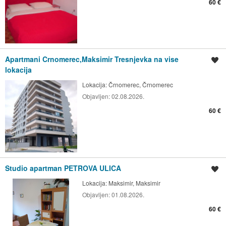
60 €
Apartmani Crnomerec,Maksimir Tresnjevka na vise
Spremi oglas
lokacija
Lokacija:
Črnomerec, Črnomerec
Objavljen:
02.08.2026.
60 €
Studio apartman PETROVA ULICA
Spremi oglas
Lokacija:
Maksimir, Maksimir
Objavljen:
01.08.2026.
60 €