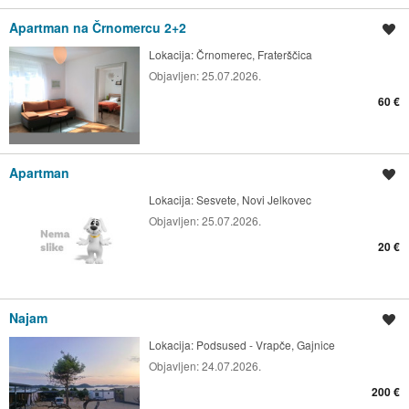
Apartman na Črnomercu 2+2
Spremi oglas
Lokacija:
Črnomerec, Fraterščica
Objavljen:
25.07.2026.
60 €
Apartman
Spremi oglas
Lokacija:
Sesvete, Novi Jelkovec
Objavljen:
25.07.2026.
20 €
Najam
Spremi oglas
Lokacija:
Podsused - Vrapče, Gajnice
Objavljen:
24.07.2026.
200 €