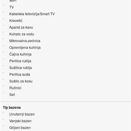
WiFi
TV
Kabelska televizija/Smart TV
Krevetić
Aparat za kavu
Kuhalo za vodu
Mikrovalna pećnica
Opremljena kuhinja
Čajna kuhinja
Perilica rublja
Sušilica rublja
Perilica suđa
Sušilo za kosu
Ručnici
Sef
Tip bazena
Unutarnji bazen
Vanjski bazen
Grijani bazen