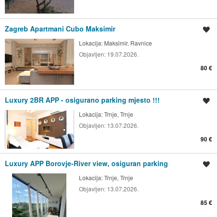
Zagreb Apartmani Cubo Maksimir
Spremi oglas
Lokacija:
Maksimir, Ravnice
Objavljen:
19.07.2026.
80 €
Luxury 2BR APP - osigurano parking mjesto !!!
Spremi oglas
Lokacija:
Trnje, Trnje
Objavljen:
13.07.2026.
90 €
Luxury APP Borovje-River view, osiguran parking
Spremi oglas
Lokacija:
Trnje, Trnje
Objavljen:
13.07.2026.
85 €