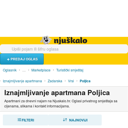
Hrana i piće
Turistički smještaj
Poslovi
Njuškalo naslovnica
PREDAJ OGLAS
Oglasnik
…
Marketplace
Turistički smještaj
Iznajmljivanje apartmana
Zadarska
Vrsi
Poljica
Iznajmljivanje apartmana Poljica
Apartmani za dnevni najam na Njuskalo.hr. Oglasi privatnog smještaja sa
cijenama, slikama i kontakt informacijama.
FILTERI
SORTIRAJ
NAJNOVIJI