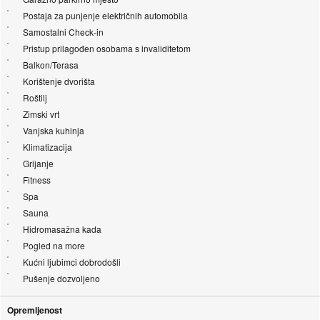
Postaja za punjenje električnih automobila
Samostalni Check-in
Pristup prilagođen osobama s invaliditetom
Balkon/Terasa
Korištenje dvorišta
Roštilj
Zimski vrt
Vanjska kuhinja
Klimatizacija
Grijanje
Fitness
Spa
Sauna
Hidromasažna kada
Pogled na more
Kućni ljubimci dobrodošli
Pušenje dozvoljeno
Opremljenost