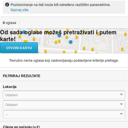
Pozicioniranje na listi može biti određeno različitim parametrima.
Saznaj više
0
oglasa
Od sada oglase možeš pretraživati i putem
karte!
OTVORI KARTU
Trenutno nema oglasa koji zadovoljavaju postavljene kriterije pretrage.
FILTRIRAJ REZULTATE
Lokacija
Odaberi
Odaberi
---
Cijena po noćenju (u €)