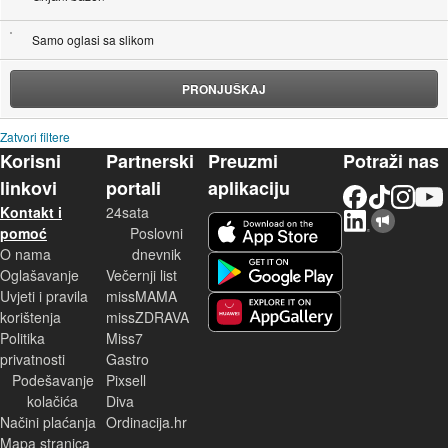
Samo oglasi sa slikom
PRONJUŠKAJ
Zatvori filtere
Korisni
Partnerski
Preuzmi
Potraži nas
linkovi
portali
aplikaciju
Facebook
TikTok
Instagram
YouTu
Kontakt i
24sata
LinkedIn
Njuškalo blog
iOS aplikacija
pomoć
Poslovni
O nama
dnevnik
Android aplikacija
Oglašavanje
Večernji list
Uvjeti i pravila
missMAMA
korištenja
missZDRAVA
Huawei aplikacija
Politika
Miss7
privatnosti
Gastro
Podešavanje
Pixsell
kolačića
Diva
Načini plaćanja
Ordinacija.hr
Mapa stranica