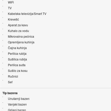
WiFi
TV
Kabelska televizija/Smart TV
Krevetić
Aparat za kavu
Kuhalo za vodu
Mikrovalna pećnica
Opremljena kuhinja
Čajna kuhinja
Perilica rublja
Sušilica rublja
Perilica suđa
Sušilo za kosu
Ručnici
Sef
Tip bazena
Unutarnji bazen
Vanjski bazen
Grijani bazen