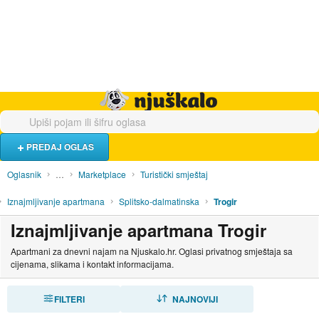
Hrana i piće
Turistički smještaj
Poslovi
Njuškalo naslovnica
PREDAJ OGLAS
Oglasnik
…
Marketplace
Turistički smještaj
Iznajmljivanje apartmana
Splitsko-dalmatinska
Trogir
Iznajmljivanje apartmana Trogir
Apartmani za dnevni najam na Njuskalo.hr. Oglasi privatnog smještaja sa
cijenama, slikama i kontakt informacijama.
FILTERI
SORTIRAJ
NAJNOVIJI