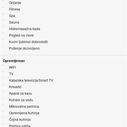
Grijanje
Fitness
Spa
Sauna
Hidromasažna kada
Pogled na more
Kućni ljubimci dobrodošli
Pušenje dozvoljeno
Opremljenost
WiFi
TV
Kabelska televizija/Smart TV
Krevetić
Aparat za kavu
Kuhalo za vodu
Mikrovalna pećnica
Opremljena kuhinja
Čajna kuhinja
Perilica rublja