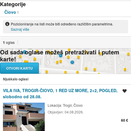
Kategorije
Čiovo
1
Pozicioniranje na listi može biti određeno različitim parametrima.
Saznaj više
1
oglas
Od sada oglase možeš pretraživati i putem
karte!
OTVORI KARTU
Njuškalo oglasi
VILA IVA, TROGIR-ČIOVO, 1 RED UZ MORE, 2+2, POGLED,
Spremi oglas
slobodno od 28.08.
Lokacija:
Trogir, Čiovo
Objavljen:
04.08.2026.
60 €