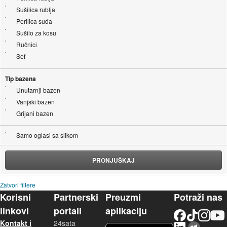
Sušilica rublja
Perilica suđa
Sušilo za kosu
Ručnici
Sef
Tip bazena
Unutarnji bazen
Vanjski bazen
Grijani bazen
Samo oglasi sa slikom
PRONJUŠKAJ
Zatvori filtere
Korisni
Partnerski
Preuzmi
Potraži nas
linkovi
portali
aplikaciju
Facebook
TikTok
Instagram
YouTu
Kontakt i
24sata
LinkedIn
Njuškalo blog
iOS aplikacija