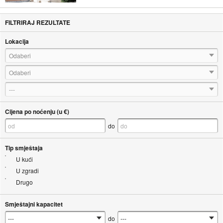
FILTRIRAJ REZULTATE
Lokacija
Odaberi
Odaberi
---
Cijena po noćenju (u €)
do
Tip smještaja
U kući
U zgradi
Drugo
Smještajni kapacitet
do