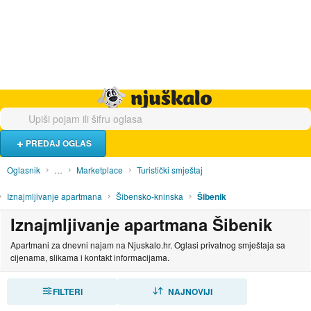
Hrana i piće
Turistički smještaj
Poslovi
Njuškalo naslovnica
PREDAJ OGLAS
Oglasnik
…
Marketplace
Turistički smještaj
Iznajmljivanje apartmana
Šibensko-kninska
Šibenik
Iznajmljivanje apartmana Šibenik
Apartmani za dnevni najam na Njuskalo.hr. Oglasi privatnog smještaja sa
cijenama, slikama i kontakt informacijama.
FILTERI
SORTIRAJ
NAJNOVIJI