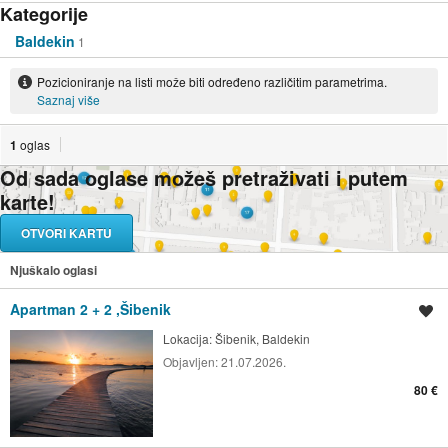
Kategorije
Baldekin
1
Pozicioniranje na listi može biti određeno različitim parametrima.
Saznaj više
1
oglas
Od sada oglase možeš pretraživati i putem
karte!
OTVORI KARTU
Njuškalo oglasi
Apartman 2 + 2 ,Šibenik
Spremi oglas
Lokacija:
Šibenik, Baldekin
Objavljen:
21.07.2026.
80 €