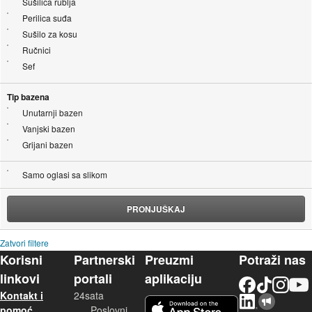
Sušilica rublja
Perilica suđa
Sušilo za kosu
Ručnici
Sef
Tip bazena
Unutarnji bazen
Vanjski bazen
Grijani bazen
Samo oglasi sa slikom
PRONJUŠKAJ
Zatvori filtere
Korisni
Partnerski
Preuzmi
Potraži nas
linkovi
portali
aplikaciju
Facebook
TikTok
Instagram
YouTu
Kontakt i
24sata
LinkedIn
Njuškalo blog
iOS aplikacija
pomoć
Poslovni