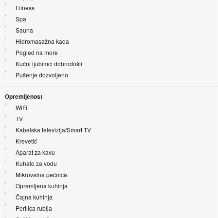
Fitness
Spa
Sauna
Hidromasažna kada
Pogled na more
Kućni ljubimci dobrodošli
Pušenje dozvoljeno
Opremljenost
WiFi
TV
Kabelska televizija/Smart TV
Krevetić
Aparat za kavu
Kuhalo za vodu
Mikrovalna pećnica
Opremljena kuhinja
Čajna kuhinja
Perilica rublja