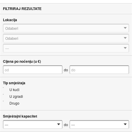
FILTRIRAJ REZULTATE
Lokacija
Odaberi
Odaberi
---
Cijena po noćenju (u €)
do
Tip smještaja
U kući
U zgradi
Drugo
Smještajni kapacitet
do