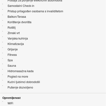
Postaja za punjenje električnih automobila
Samostalni Check-in
Pristup prilagođen osobama s invaliditetom
Balkon/Terasa
Korištenje dvorišta
Roštilj
Zimski vrt
Vanjska kuhinja
Klimatizacija
Grijanje
Fitness
Spa
Sauna
Hidromasažna kada
Pogled na more
Kućni ljubimci dobrodošli
Pušenje dozvoljeno
Opremljenost
WiFi