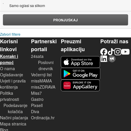
Samo oglasi sa slikom
PRONJUŠKAJ
Zatvori filtere
Korisni
Partnerski
Preuzmi
Potraži nas
linkovi
portali
aplikaciju
Facebook
TikTok
Instagram
YouTu
Kontakt i
24sata
LinkedIn
Njuškalo blog
iOS aplikacija
pomoć
Poslovni
O nama
dnevnik
Android aplikacija
Oglašavanje
Večernji list
Uvjeti i pravila
missMAMA
korištenja
missZDRAVA
Huawei aplikacija
Politika
Miss7
privatnosti
Gastro
Podešavanje
Pixsell
kolačića
Diva
Načini plaćanja
Ordinacija.hr
Mapa stranica
Blog