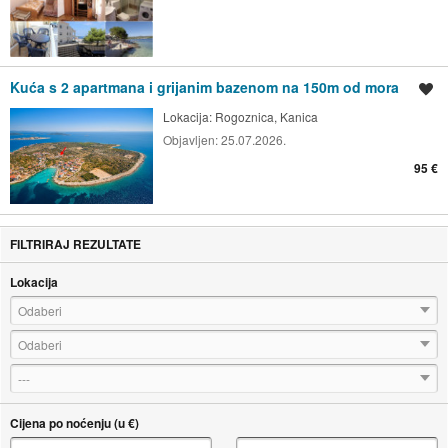
Kuća s 2 apartmana i grijanim bazenom na 150m od mora
Spremi oglas
Lokacija:
Rogoznica, Kanica
Objavljen:
25.07.2026.
95 €
FILTRIRAJ REZULTATE
Lokacija
Odaberi
Odaberi
---
Cijena po noćenju (u €)