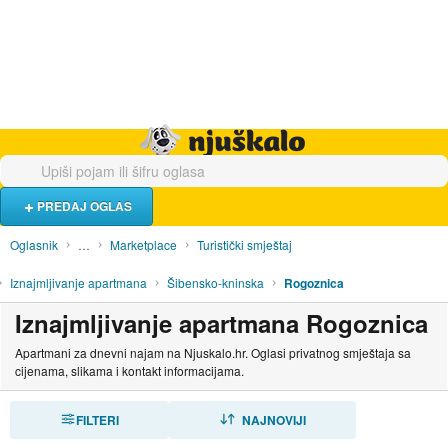
Hrana i piće
Turistički smještaj
Poslovi
Njuškalo naslovnica
PREDAJ OGLAS
Oglasnik
…
Marketplace
Turistički smještaj
Iznajmljivanje apartmana
Šibensko-kninska
Rogoznica
Iznajmljivanje apartmana Rogoznica
Apartmani za dnevni najam na Njuskalo.hr. Oglasi privatnog smještaja sa
cijenama, slikama i kontakt informacijama.
FILTERI
SORTIRAJ
NAJNOVIJI