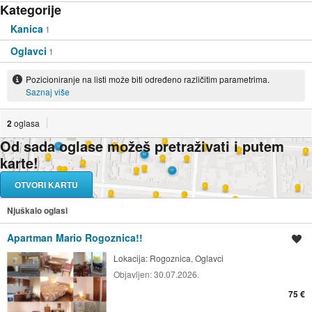
Kategorije
Kanica
1
Oglavci
1
Pozicioniranje na listi može biti određeno različitim parametrima.
Saznaj više
2
oglasa
Od sada oglase možeš pretraživati i putem
karte!
OTVORI KARTU
Njuškalo oglasi
Apartman Mario Rogoznica!!
Spremi oglas
Lokacija:
Rogoznica, Oglavci
Objavljen:
30.07.2026.
75 €