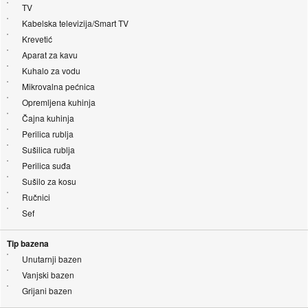
TV
Kabelska televizija/Smart TV
Krevetić
Aparat za kavu
Kuhalo za vodu
Mikrovalna pećnica
Opremljena kuhinja
Čajna kuhinja
Perilica rublja
Sušilica rublja
Perilica suđa
Sušilo za kosu
Ručnici
Sef
Tip bazena
Unutarnji bazen
Vanjski bazen
Grijani bazen