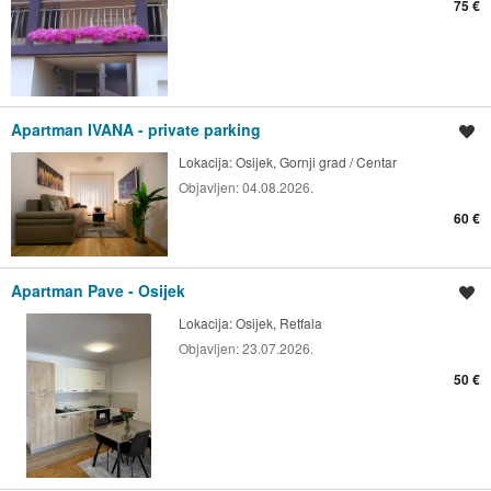
75 €
Apartman IVANA - private parking
Spremi oglas
Lokacija:
Osijek, Gornji grad / Centar
Objavljen:
04.08.2026.
60 €
Apartman Pave - Osijek
Spremi oglas
Lokacija:
Osijek, Retfala
Objavljen:
23.07.2026.
50 €