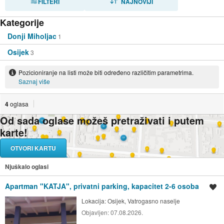
FILTERI
NAJNOVIJI
Kategorije
Donji Miholjac
1
Osijek
3
Pozicioniranje na listi može biti određeno različitim parametrima.
Saznaj više
4
oglasa
Od sada oglase možeš pretraživati i putem
karte!
OTVORI KARTU
Njuškalo oglasi
Apartman "KATJA", privatni parking, kapacitet 2-6 osoba
Spremi oglas
Lokacija:
Osijek, Vatrogasno naselje
Objavljen:
07.08.2026.