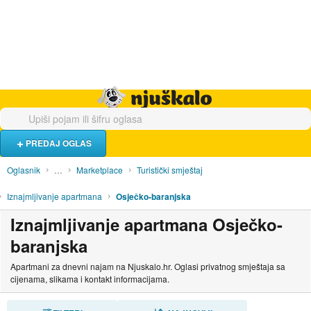
Hrana i piće
Turistički smještaj
Poslovi
Njuškalo naslovnica
PREDAJ OGLAS
Oglasnik
…
Marketplace
Turistički smještaj
Iznajmljivanje apartmana
Osječko-baranjska
Iznajmljivanje apartmana Osječko-
baranjska
Apartmani za dnevni najam na Njuskalo.hr. Oglasi privatnog smještaja sa
cijenama, slikama i kontakt informacijama.
SORTIRAJ