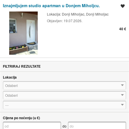
Iznajmljujem studio apartman u Donjem Miholjcu.
Spremi oglas
Lokacija:
Donji Miholjac, Donji Miholjac
Objavljen:
19.07.2026.
40 €
FILTRIRAJ REZULTATE
Lokacija
Odaberi
Odaberi
---
Cijena po noćenju (u €)
do