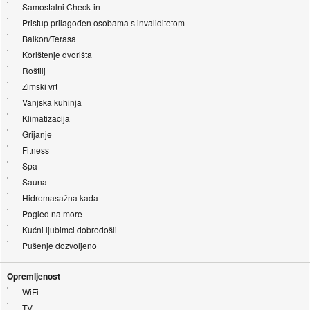
Samostalni Check-in
Pristup prilagođen osobama s invaliditetom
Balkon/Terasa
Korištenje dvorišta
Roštilj
Zimski vrt
Vanjska kuhinja
Klimatizacija
Grijanje
Fitness
Spa
Sauna
Hidromasažna kada
Pogled na more
Kućni ljubimci dobrodošli
Pušenje dozvoljeno
Opremljenost
WiFi
TV