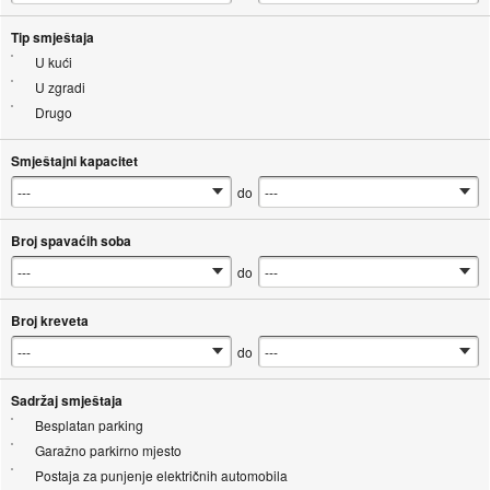
Tip smještaja
U kući
U zgradi
Drugo
Smještajni kapacitet
do
Broj spavaćih soba
do
Broj kreveta
do
Sadržaj smještaja
Besplatan parking
Garažno parkirno mjesto
Postaja za punjenje električnih automobila