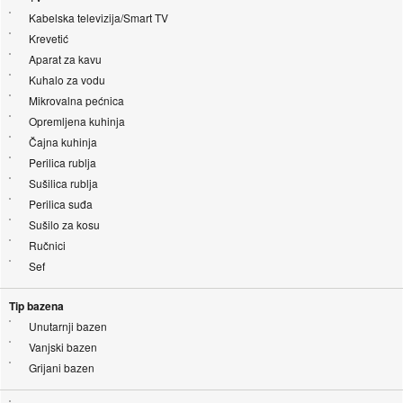
Kabelska televizija/Smart TV
Krevetić
Aparat za kavu
Kuhalo za vodu
Mikrovalna pećnica
Opremljena kuhinja
Čajna kuhinja
Perilica rublja
Sušilica rublja
Perilica suđa
Sušilo za kosu
Ručnici
Sef
Tip bazena
Unutarnji bazen
Vanjski bazen
Grijani bazen