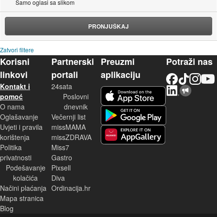
Samo oglasi sa slikom
PRONJUŠKAJ
Zatvori filtere
Korisni
Partnerski
Preuzmi
Potraži nas
linkovi
portali
aplikaciju
Facebook
TikTok
Instagram
YouTu
Kontakt i
24sata
LinkedIn
Njuškalo blog
iOS aplikacija
pomoć
Poslovni
O nama
dnevnik
Android aplikacija
Oglašavanje
Večernji list
Uvjeti i pravila
missMAMA
korištenja
missZDRAVA
Huawei aplikacija
Politika
Miss7
privatnosti
Gastro
Podešavanje
Pixsell
kolačića
Diva
Načini plaćanja
Ordinacija.hr
Mapa stranica
Blog