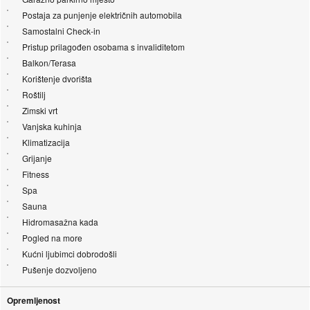
Postaja za punjenje električnih automobila
Samostalni Check-in
Pristup prilagođen osobama s invaliditetom
Balkon/Terasa
Korištenje dvorišta
Roštilj
Zimski vrt
Vanjska kuhinja
Klimatizacija
Grijanje
Fitness
Spa
Sauna
Hidromasažna kada
Pogled na more
Kućni ljubimci dobrodošli
Pušenje dozvoljeno
Opremljenost