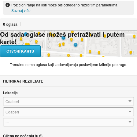
Pozicioniranje na listi može biti određeno različitim parametrima.
Saznaj više
0
oglasa
Od sada oglase možeš pretraživati i putem
karte!
OTVORI KARTU
Trenutno nema oglasa koji zadovoljavaju postavljene kriterije pretrage.
FILTRIRAJ REZULTATE
Lokacija
Odaberi
Odaberi
---
Cijena po noćenju (u €)