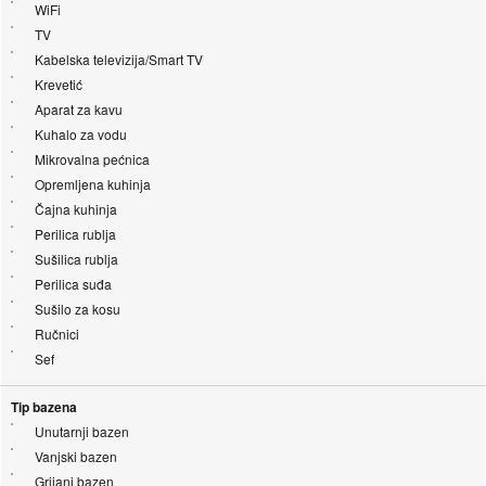
WiFi
TV
Kabelska televizija/Smart TV
Krevetić
Aparat za kavu
Kuhalo za vodu
Mikrovalna pećnica
Opremljena kuhinja
Čajna kuhinja
Perilica rublja
Sušilica rublja
Perilica suđa
Sušilo za kosu
Ručnici
Sef
Tip bazena
Unutarnji bazen
Vanjski bazen
Grijani bazen