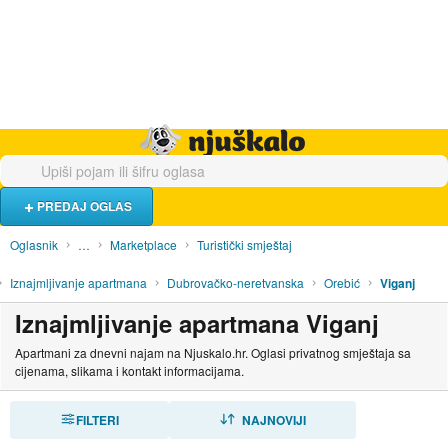
Hrana i piće
Turistički smještaj
Poslovi
Njuškalo naslovnica
PREDAJ OGLAS
Oglasnik
…
Marketplace
Turistički smještaj
Iznajmljivanje apartmana
Dubrovačko-neretvanska
Orebić
Viganj
Iznajmljivanje apartmana Viganj
Apartmani za dnevni najam na Njuskalo.hr. Oglasi privatnog smještaja sa
cijenama, slikama i kontakt informacijama.
FILTERI
SORTIRAJ
NAJNOVIJI