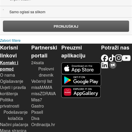
Samo oglasi sa slikom
PRONJUŠKAJ
Zatvori filtere
Korisni
Partnerski
Preuzmi
Potraži nas
linkovi
portali
aplikaciju
Facebook
TikTok
Instagram
YouTu
Kontakt i
24sata
LinkedIn
Njuškalo blog
iOS aplikacija
pomoć
Poslovni
O nama
dnevnik
Android aplikacija
Oglašavanje
Večernji list
Uvjeti i pravila
missMAMA
korištenja
missZDRAVA
Huawei aplikacija
Politika
Miss7
privatnosti
Gastro
Podešavanje
Pixsell
kolačića
Diva
Načini plaćanja
Ordinacija.hr
Mapa stranica