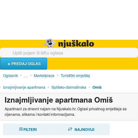
Hrana i piće
Turistički smještaj
Poslovi
Njuškalo naslovnica
PREDAJ OGLAS
Oglasnik
…
Marketplace
Turistički smještaj
Iznajmljivanje apartmana
Splitsko-dalmatinska
Omiš
Iznajmljivanje apartmana Omiš
Apartmani za dnevni najam na Njuskalo.hr. Oglasi privatnog smještaja sa
cijenama, slikama i kontakt informacijama.
FILTERI
SORTIRAJ
NAJNOVIJI