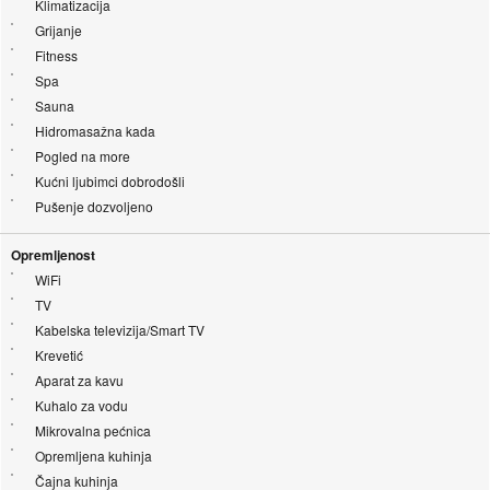
Klimatizacija
Grijanje
Fitness
Spa
Sauna
Hidromasažna kada
Pogled na more
Kućni ljubimci dobrodošli
Pušenje dozvoljeno
Opremljenost
WiFi
TV
Kabelska televizija/Smart TV
Krevetić
Aparat za kavu
Kuhalo za vodu
Mikrovalna pećnica
Opremljena kuhinja
Čajna kuhinja