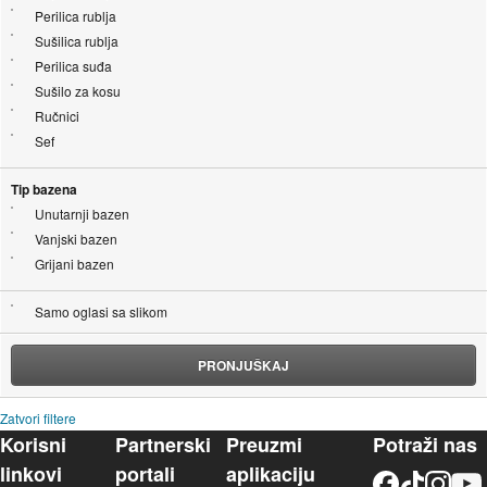
Perilica rublja
Sušilica rublja
Perilica suđa
Sušilo za kosu
Ručnici
Sef
Tip bazena
Unutarnji bazen
Vanjski bazen
Grijani bazen
Samo oglasi sa slikom
PRONJUŠKAJ
Zatvori filtere
Korisni
Partnerski
Preuzmi
Potraži nas
linkovi
portali
aplikaciju
Facebook
TikTok
Instagram
YouTu