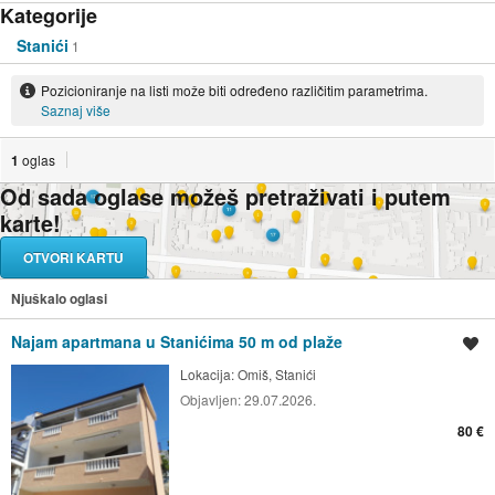
Kategorije
Stanići
1
Pozicioniranje na listi može biti određeno različitim parametrima.
Saznaj više
1
oglas
Od sada oglase možeš pretraživati i putem
karte!
OTVORI KARTU
Njuškalo oglasi
Najam apartmana u Stanićima 50 m od plaže
Spremi oglas
Lokacija:
Omiš, Stanići
Objavljen:
29.07.2026.
80 €